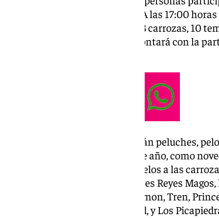
horas en la
plaza Blas Infante
. A las 17:00 horas
está integrada por un total de 13 carrozas, 10 te
Melchor, Gaspar y Baltasar, y contará con la part
municipio.
Durante el recorrido se repartirán peluches, pel
caramelos con y sin gluten. Este año, como nove
punto más de recarga de caramelos a las carroza
Además de las carrozas de los tres Reyes Magos, 
carroza Estrella, PIJMask, Pokemon, Tren, Prince
Minions, Frozen, Jurassic World, y Los Picapiedr