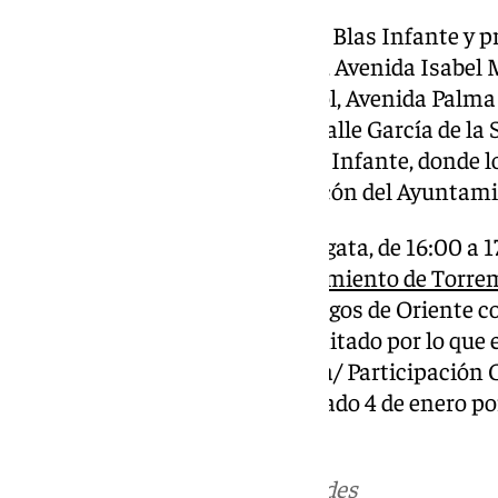
La Cabalgata partirá de la Plaza Blas Infante y p
Quintana Rosado, Calle Europa, Avenida Isabel 
Manantiales, Plaza Costa del Sol, Avenida Palma
Calle Doctor Jiménez Encina, Calle García de la 
Rosado y regreso a la Plaza Blas Infante, donde 
últimos caramelos desde el balcón del Ayuntami
Antes de dar comienzo la Cabalgata, de 16:00 a 1
Sala de Recepciones del
Ayuntamiento de Torre
de Sus Majestades los Reyes Magos de Oriente co
funcional. Cuenta con aforo limitado por lo que e
de la app Torremolinos Despega/ Participación 
Reyes Magos se adelanta al sábado 4 de enero por
Torremolinos.
Más noticias de
101TV
en las redes