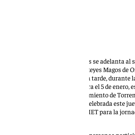
La Cabalgata de los Reyes Magos se adelanta al 
de lluvia en Torremolinos. Los Reyes Magos de Or
Torremolinos este sábado por la tarde, durante l
el evento, que cada año se celebra el 5 de enero, 
4, por consenso entre el Ayuntamiento de Torrem
participantes, en una reunión celebrada este jue
saber que la previsión de la AEMET para la jornad
municipio.
La concentración de carrozas y personas partici