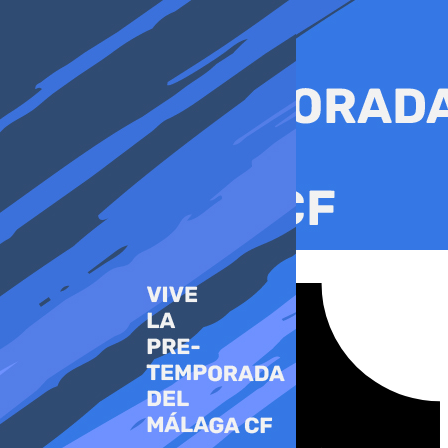
Ir
al
contenido
Tiktok