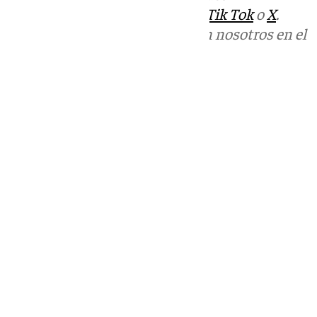
sociales:
Instagram
,
Facebook
,
Tik Tok
o
X
.
Puedes ponerte en contacto con nosotros en el
correo
informativos@101tv.es
Tags:
Últimas noticias