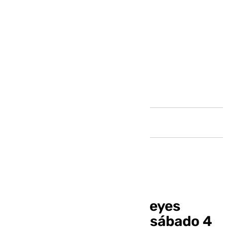
Andalucía
La Cabalgata de los Reyes
Magos se adelanta al sábado 4