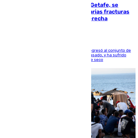
Christantus Uche, delantero del Getafe, se
perderá toda la temporada por varias fracturas
en los ligamentos de su rodilla derecha
El centrocampista reconvertido en atacante regresó al conjunto de
la capital, después de salir obligado el curso pasado, y ha sufrido
una lesión que lo mantendrá un año en el dique seco