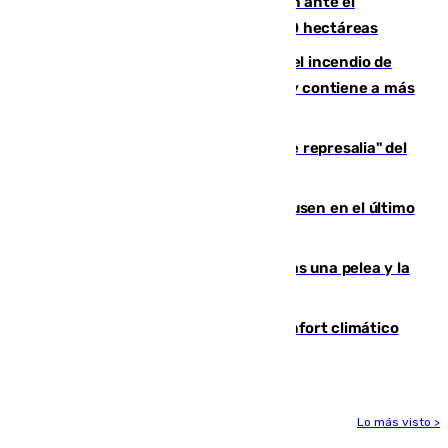
Moreno pide extremar la precaución ante el
incendio de Niebla, que supera las 4.000 hectáreas
340 personas más desalojadas por el incendio de
Niebla, que mantiene a 410 evacuadas y contiene a más
de 500 efectivos trabajando
Italia responde ante las "medidas de represalia" del
Gobierno de Sánchez
El Sevilla se desinfla ante el Leverkusen en el último
ensayo (1-2)
Tensión en la prisión de Alhaurín tras una pelea y la
incautación de un punzón
Málaga contabiliza 148 zonas de confort climático
para enfrentar las altas temperaturas
Lo más visto >