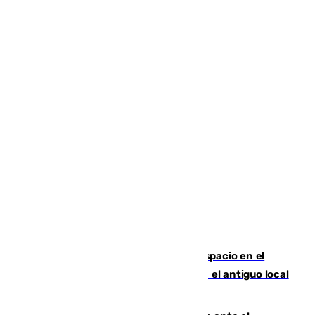
Las marca internacionales ganan espacio en el
Centro de Málaga: La Tagliatella abre en el antiguo local
de Vox Sports Bar