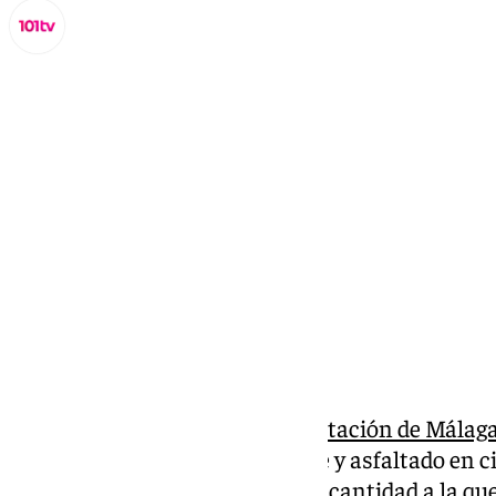
Miguel Alfonso
miércoles, 2 octubre 2024, 15:34
Compartir:
La Junta de Gobierno de la
Diputación de Málag
los trabajos de refuerzo de firme y asfaltado en c
por importe de 1.825.000 euros, cantidad a la q