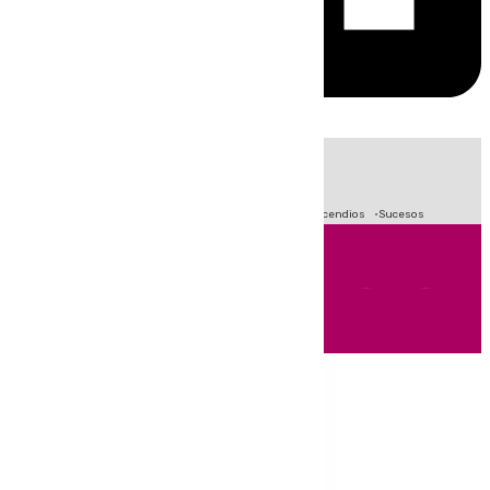
HOY
|
Fútbol
Primera División
Crisis Migratoria en Ceuta
Incendios
Sucesos
Andalucía