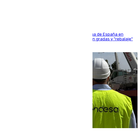
sangres
181 edición de la competición hípica más antigua de España en
activo donde aficionados y profesionales llenan gradas y "rebalaje"
de la playa de sanluqueña
06.08.2026