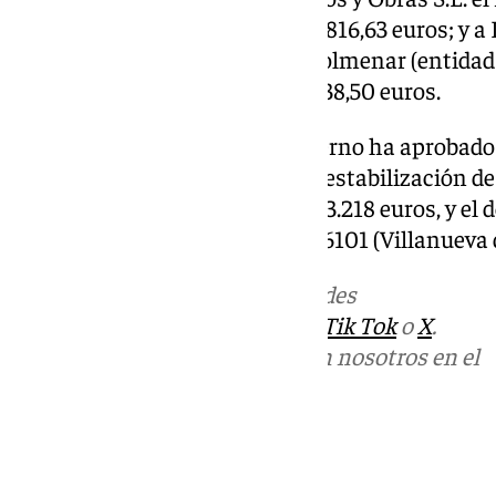
– A-355 a Juanar (Ojén), por 414.816,63 euros; y
S.A. la MA-9300 de A-405 a El Colmenar (entida
Gaucín-El Colmenar), por 438.638,50 euros.
Por otra parte, la Junta de Gobierno ha aprobado
contratación de los trabajos de estabilización de
PK 1+380, en la Axarquía, por 333.218 euros, y el 
fábrica, cunetas y firme en MA-6101 (Villanueva d
Más noticias de
101TV
en las redes
sociales:
Instagram
,
Facebook
,
Tik Tok
o
X
.
Puedes ponerte en contacto con nosotros en el
correo
informativos@101tv.es
Tags: