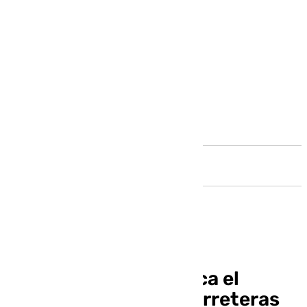
Andalucía
La Diputación adjudica el
asfaltado de cinco carreteras