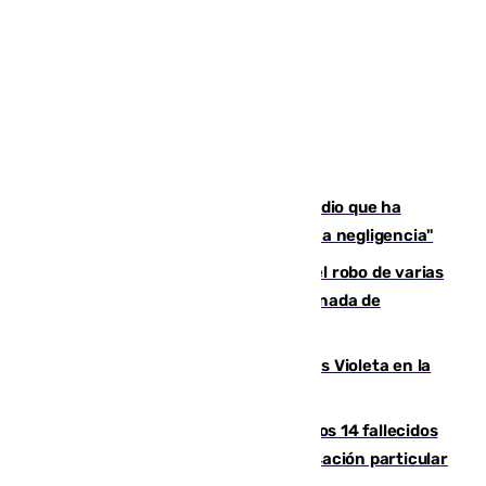
El acalde de Niebla cree que el incendio que ha
afectado a dos aldeas se originó "por una negligencia"
Golpe cofrade en Jaén: investigan el robo de varias
joyas de la Virgen de la Fuensanta Coronada de
Alcaudete
Con Málaga exige duplicar los Puntos Violeta en la
Feria de Málaga
La Justicia ofrece a las familias de los 14 fallecidos
en el incendio de Los Gallardos ser acusación particular