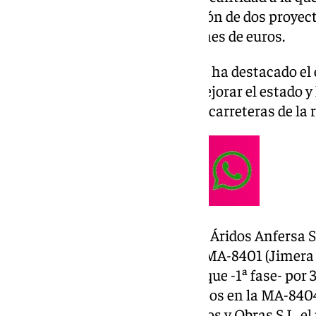
que corresponden a la aprobación de dos proyec
inversión asciende a 2,25 millones de euros.
El presidente, Francisco Salado, ha destacado el 
institución para mantener y mejorar el estado y 
kilómetros que integran las 118 carreteras de la r
En concreto, se ha adjudicado a Áridos Anfersa S.L
carreteras MA-8307 de A-369 a MA-8401 (Jimera d
la MA-8403 de A-374 a Montejaque -1ª fase- por 3
Asfaltados del Sur S.L. los trabajos en la MA-84
310.397,55 euros; a A7GR Servicios y Obras S.L. e