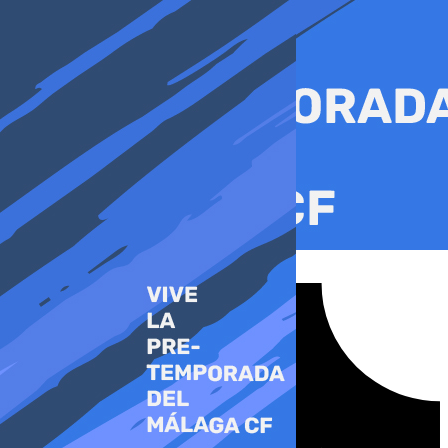
Ir
al
contenido
Tiktok