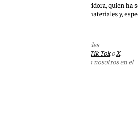
precaución», ha apuntado la regidora, quien ha se
que se puedan producir daños materiales y, espe
Más noticias de
101TV
en las redes
sociales:
Instagram
,
Facebook
,
Tik Tok
o
X
.
Puedes ponerte en contacto con nosotros en el
correo
informativos@101tv.es
Tags:
Últimas noticias