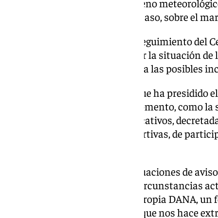
Se trata de un llamativo fenómeno meteorológi
de tornado, que ocurre, en este caso, sobre el mar
Cabe señalar que el comité de seguimiento del C
miércoles de nuevo para evaluar la situación de
durante toda la jornada de cara a las posibles in
La alcaldesa, Ángeles Muñoz, que ha presidido e
medidas adoptadas hasta el momento, como la s
de las clases de los centros educativos, decretada
cierre de las instalaciones deportivas, de partic
otras.
«Marbella ya ha vivido otras situaciones de aviso 
granizo, pero es cierto que las circunstancias ac
están predeterminadas por la propia DANA, un
cambiante y menos previsible, que nos hace ext