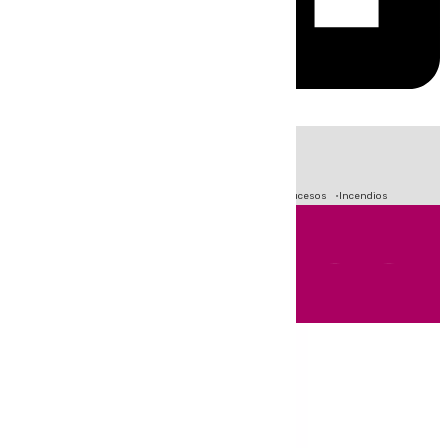
HOY
|
Fútbol
Primera División
Crisis Migratoria en Ceuta
Sucesos
Incendios
Andalucía