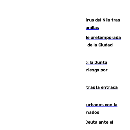
Málaga refuerza la vigilancia por el virus del Nilo tras
detectar un mosquito positivo en Campanillas
Málaga-Ceuta: cuarto compromiso de pretemporada
de los blanquiazules en busca del Trofeo de la Ciudad
Autónoma
Málaga, en alerta por el virus del Nilo: la Junta
decreta Campanillas como zona de alto riesgo por
varios casos recientes
El Gobierno registra 1.342 menores tras la entrada
masiva del pasado 30 de julio
Cádiz despide seis «puntos negros» urbanos con la
orden de retirada para quioscos abandonados
La Armada suma cuatro buques en Ceuta ante el
aviso de un nuevo cruce el 15 de agosto