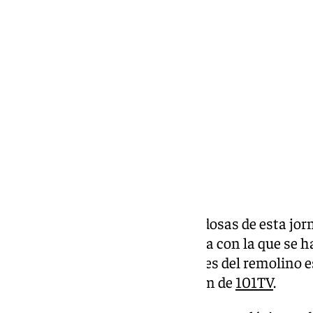
Miguel Alfonso
miércoles, 13 noviembre 2024, 12:55
Compartir:
Una de las imágenes más novedosas de esta jorna
Málaga ha sido la manga marina con la que se ha
ciudad de Marbella. Las imágenes del remolino e
sociales, entre ellas el Instagram de
101TV
.