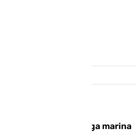
Andalucía
La espectacular manga marina
de Marbella