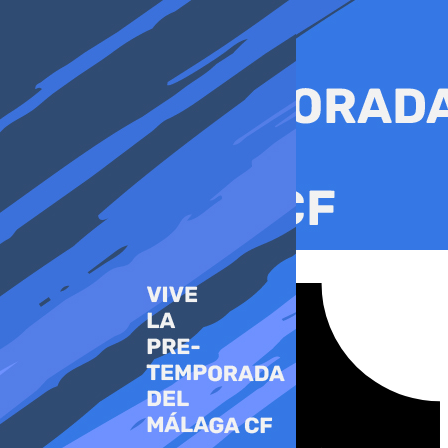
Ir
al
contenido
Tiktok