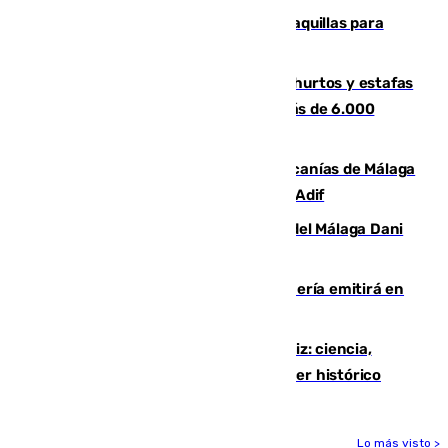
El mercado de Jerez refrigera sus taquillas para
facilitar las compras a sus visitantes
Detenida una pareja por presuntos hurtos y estafas
en Málaga tras ser descubiertos con más de 6.000
euros
Retrasos y cancelaciones en el Cercanías de Málaga
por una avería en la infraestructura de Adif
Isco, la nueva mascota del jugador del Málaga Dani
Lorenzo
El observatorio de Calar Alto de Almería emitirá en
directo el eclipse solar del 12 de agosto
El «Trío de Eclipses» arranca en Cádiz: ciencia,
naturaleza y seguridad ante un atardecer histórico
Lo más visto >