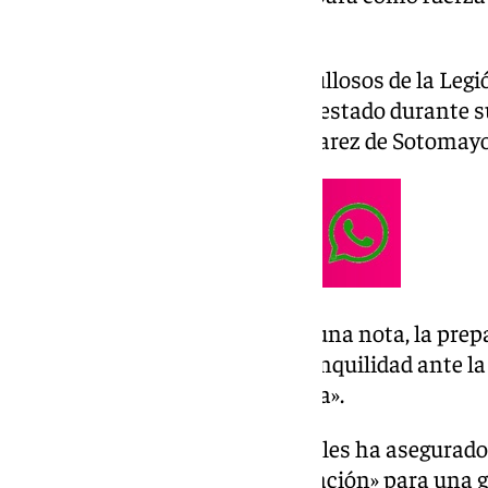
OTAN.
«En España todos estamos orgullosos de la Legió
empatía envidiables», ha manifestado durante su 
XIII’ de la
Legión
en la base ‘Álvarez de Sotomayor
Según ha trasladado Robles en una nota, la prep
legionarios «es una señal de tranquilidad ante la
mundo, con la guerra de Ucrania».
A los combatientes ucranianos les ha asegurado 
«van a encontrar la mejor formación» para una 