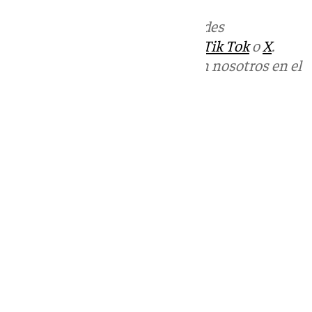
Más noticias de
101TV
en las redes
sociales:
Instagram
,
Facebook
,
Tik Tok
o
X
.
Puedes ponerte en contacto con nosotros en el
correo
informativos@101tv.es
Tags:
Últimas noticias