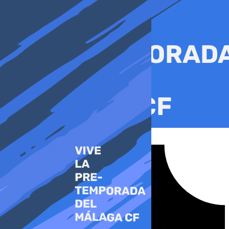
Ir
al
contenido
Tiktok