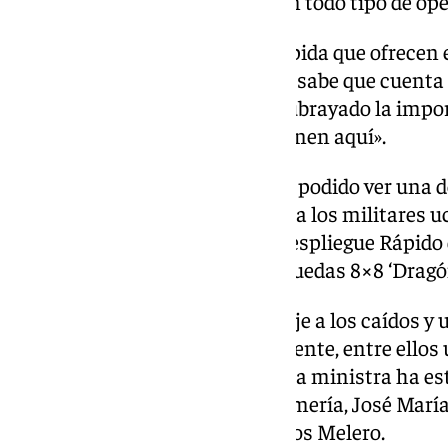
posibles situaciones de crisis en todo tipo de op
«La capacidad de proyección rápida que ofrecen
Atlántica es esencial y la OTAN sabe que cuenta 
ha señalado Robles, quien ha subrayado la impor
capacidad de protección que tienen aquí».
En su visita a la base, Robles ha podido ver una
combate en zonas urbanizadas a los militares u
alistamiento de la Unidad de Despliegue Rápido 
del vehículo de combate sobre ruedas 8×8 ‘Dragón
También ha habido un homenaje a los caídos y u
de personal fallecido recientemente, entre ellos
en acto de servicio en Polonia. La ministra ha 
subdelegado del Gobierno en Almería, José María M
Terrestre, teniente general Carlos Melero.