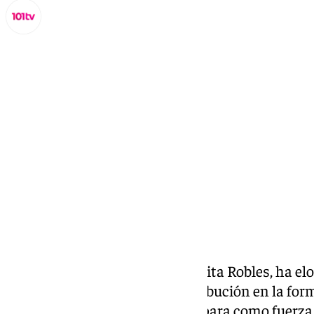
Miguel Alfonso
lunes, 9 septiembre 2024, 14:37
Compartir:
La ministra de Defensa, Margarita Robles, ha elo
su «profesionalidad» y su contribución en la fo
ucranianos toda vez que se prepara como fuerza 