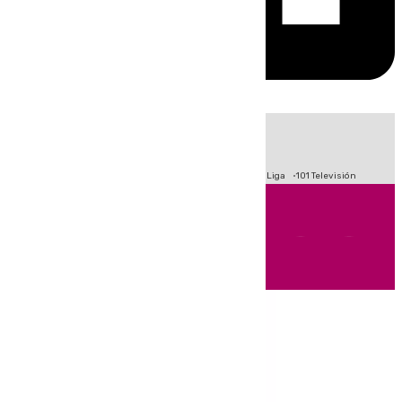
HOY
|
Fútbol
Primera División
Crisis Migratoria en Ceuta
LaLiga
101 Televisión
Andalucía