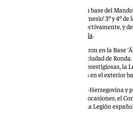
La Brileg se creó en 1995 sobre la base del Mando 
Juan de Austria’ y ‘Alejandro Farnesio’ 3º y 4º de 
de Fuerteventura y Ronda, respectivamente, y de
disuelta Brigada XXIII de
Almería
.
Todas estas unidades se instalaron en la Base ‘Á
4º Tercio que permaneció en la ciudad de Ronda.
como una de las unidades más prestigiosas, la L
en ser empleada en operaciones en el exterior b
Abrió misión en 1992 en Bosnia-Herzegovina y p
Kosovo, Macedonia, Irak en dos ocasiones, el Con
también en Afganistán y Mali. La Legión español
septiembre su 104 aniversario.