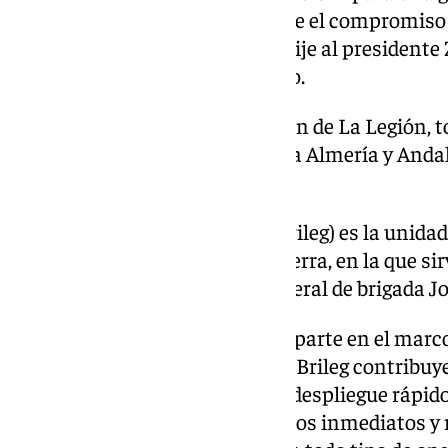
que termine «pronto», y en la que el compromis
«total y absoluto, tal y como le dije al presidente
la reunión del grupo de contacto.
Así, ha reconocido la implicación de La Legión, 
agradecimiento a Viator y a toda Almería y Andal
Legión como cosa propia».
La Brigada ‘Rey Alfonso XIII’ (Brileg) es la unida
un referente en el Ejército de Tierra, en la que s
mujeres), bajo el mando del general de brigada J
Además de la formación que imparte en el marco 
Asistencia Militar a Ucrania, la Brileg contrib
la generación de una Fuerza de despliegue rápid
Force -ARF) para lograr resultados inmediatos y 