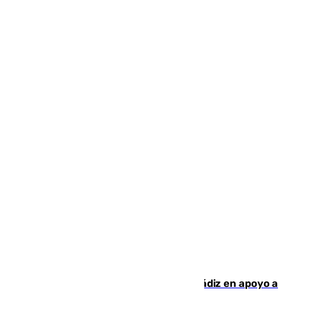
CIES NO moviliza a la provincia de Cádiz en apoyo a
la respuesta humanitaria de Ceuta