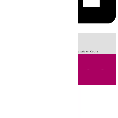
HOY
|
Fútbol
Sucesos
LaLiga
Primera División
Crisis Migratoria en Ceuta
Andalucía