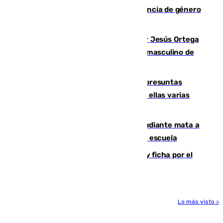
quemar la vivienda: nuevo caso de violencia de género
en Málaga
Dos sevillanos de oro: Manuel Cruz y Jesús Ortega
ganan el campeonato del mundo sub19 masculino de
remo
Un juzgado de Ceuta investiga seis presuntas
agresiones sexuales a migrantes, entre ellas varias
menores
Desastre en Tailandia: un joven estudiante mata a
tiros a sus abuelo y a profesores en una escuela
Luca Zidane rompe con el Granada y ficha por el
Leganés
Lo más visto >