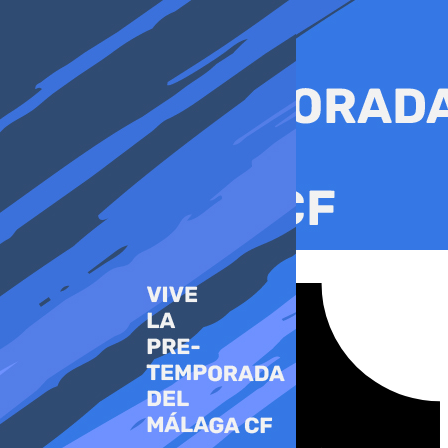
Ir
al
contenido
Tiktok