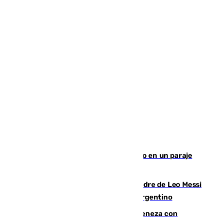
Los Bomberos combaten un incendio en un paraje
de Granada
Muere a los 68 años Jorge Messi, padre de Leo Messi
y pieza fundamental en la carrera del argentino
Retiene a su mujer en su casa y ameneza con