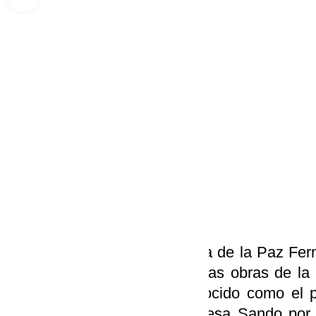
Lynx Devs
jueves, 19 septiembre 2024, 18:38
Compartir:
La alcaldesa de Ronda, María de la Paz Fer
en un mes darán comienzo las obras de la
Desfiladero, el proyecto conocido como el 
que se encargará a la empresa Sando por 