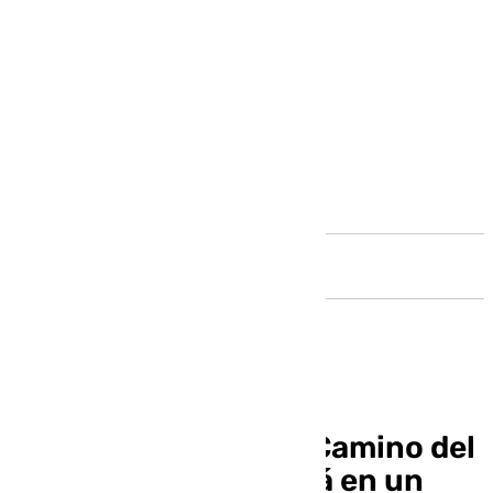
Andalucía
La segunda fase del Camino del
Desfiladero arrancará en un