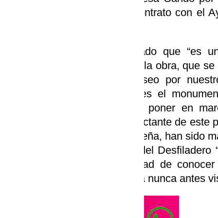
mercantil ya ha firmado el contrato con el A
de esta fase de los trabajos.
La regidora local ha resaltado que “es un
avance en la adjudicación de la obra, que se 
permitirá completar este paseo por nuestro 
Estamos hablando que ya es el monumen
estamos muy orgullosos de poner en marc
desarrollar el tramo más impactante de este p
sin contar a la población rondeña, han sido 
ya han recorrido el Camino del Desfiladero 
tramo que dará la oportunidad de conocer
natural desde una perspectiva nunca antes vis