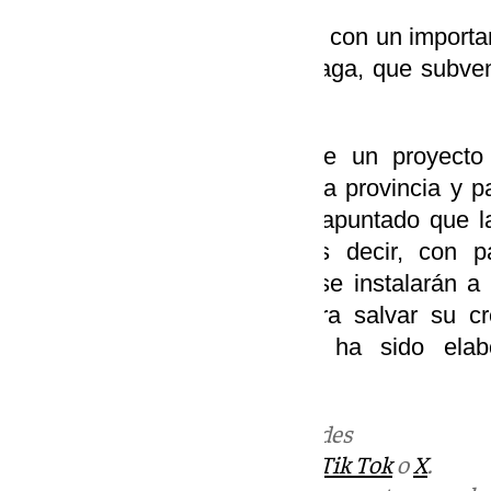
“
Es una actuación que cuenta con un importan
Diputación Provincial de Málaga, que subve
porque han
reconocido la importancia de un proyect
revulsivo turístico para toda la provincia y 
munícipe, quien también ha apuntado que la
elementos desmontables, es decir, con 
anchura de 1,2 metros que se instalarán a 
fondo del cauce del río, para salvar su cr
torrenciales. Este proyecto ha sido el
Asociados.
Más noticias de
101TV
en las redes
sociales:
Instagram
,
Facebook
,
Tik Tok
o
X
.