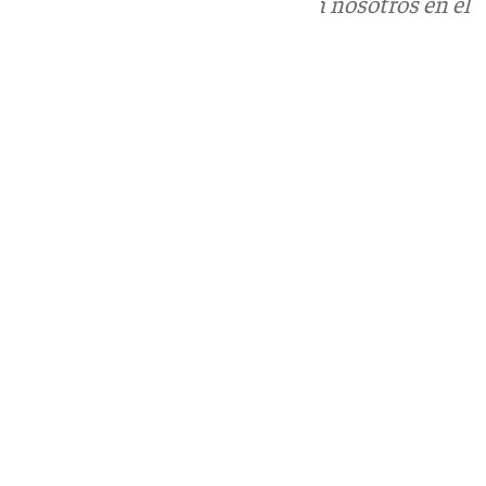
Puedes ponerte en contacto con nosotros en el
correo
informativos@101tv.es
Tags:
Últimas noticias