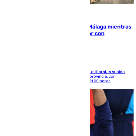
08.08.2026
El taró tiñe de niebla la costa de Málaga mientras
el calor se concentra en el interior con
Antequera en aviso amarillo
Mientras se alivia la sensación de bochorno en el litoral, la subida
térmica se notará sobre todo en el norte de la provincia, con
máximas que rozarán los 38 grados hasta las 21.00 horas