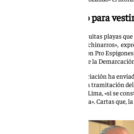
«Desvestir a un santo para vestir
«Nos están destrozando las poquitas playas que
antes era arena fina, ahora son chinarros», exp
Lima, presidente de la Asociación Pro Espigones, 
arena de unas playas a otras que la Demarcación
Son varias las cartas que la asociación ha envia
Medioambiental para aligerar la tramitación de
Medioambiental, ya que, según Lima, «si se cons
obras sin sentido no harían falta». Cartas que, l
sin respuesta».