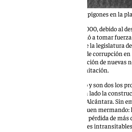
Fotografía antigua de los espigones en la pl
Más tarde, en la década de los 2000, debido al des
construcción de espigones volvió a tomar fuerza 
impulsándose de nuevo durante la legislatura de
cambios de gobierno, los casos de corrupción en M
movimiento ecologista, la aparición de nuevas n
impidieron el avance de su tramitación.
Ahora la situación ha cambiado y son dos los pr
antesala de su licitación: por un lado la constr
y, por el otro, para San Pedro de Alcántara. Sin e
licita, las playas de Marbella siguen mermando: 
mes de marzo han causado una pérdida de más de
Consistorio, además de escalones intransitables 