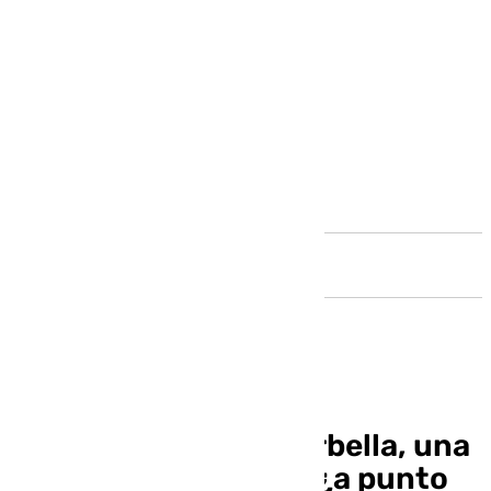
Andalucía
Los espigones de Marbella, una
demanda histórica… ¿a punto