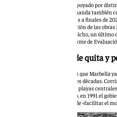
El Ayuntamiento de Marbella, apoyado por disti
empresarios del municipio, demanda también co
Y es que, según comunicó Costas a finales de 202
Espigones, la espera para licitación de las obras l
queda un último paso o, mejor dicho, un último 
licitaría la construcción: el informe de Evaluaci
Desde los espigones de quita y 
Lo que no todo el mundo sabe es que Marbella ya
permanecieron en sus playas dos décadas. Corrí
implementaron a lo largo de las playas centrales,
costa de la erosión. Sin embargo, en 1991 el gobi
desmanteló bajo el argumento de «facilitar el m