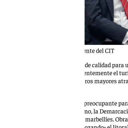
Juan José González, presidente del CIT
«Marbella necesita unas playas de calidad para u
de lujo como es la ciudad, y evidentemente el tu
capaces de ofrecer uno de nuestros mayores atract
apunta.
Para solucionar esta situación, preocupante par
actividad económica es el turismo, la Demarcaci
una serie de obras en las costas marbellíes. Obra
Espigones acusa de estar «destrozando» el litoral