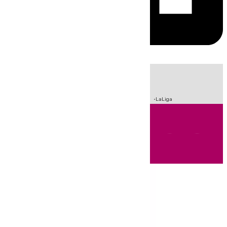
HOY
|
Incendios
Sucesos
Crisis Migratoria en Ceuta
Fútbol
LaLiga
Andalucía