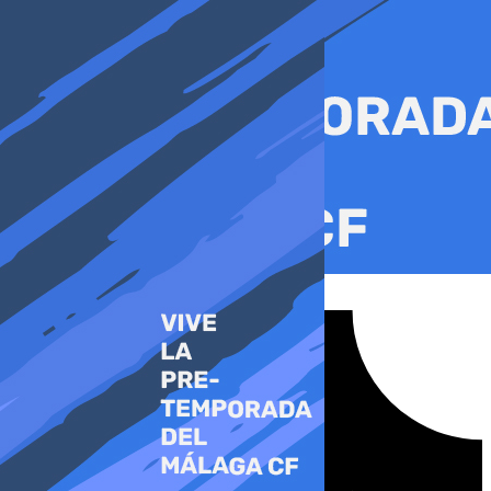
Ir
al
contenido
Tiktok