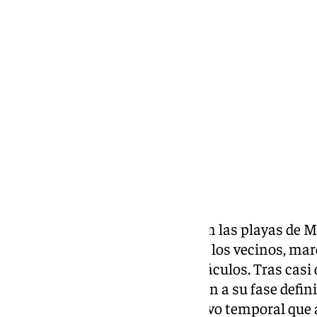
Elena Lozano
martes, 25 marzo 2025, 09:13
Compartir:
La construcción de espigones en las playas de M
muchos años ya presente entre los vecinos, mar
incumplidas y numerosos obstáculos. Tras casi d
proyecto parece acercarse por fin a su fase defini
lleguen los camiones. Cada nuevo temporal que a