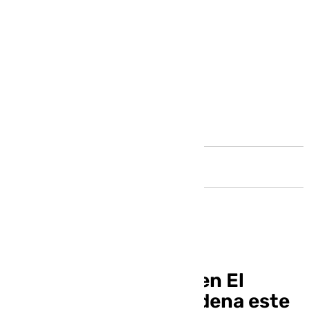
Andalucía
Luis García «Lusan» en El
Escaparate Benalmádena este