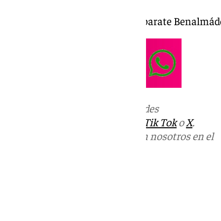
Luis García «Lusan» en El Escaparate Benalmáde
Más noticias de
101TV
en las redes
sociales:
Instagram
,
Facebook
,
Tik Tok
o
X
.
Puedes ponerte en contacto con nosotros en el
correo
informativos@101tv.es
Tags:
El Escaparate
Últimas noticias