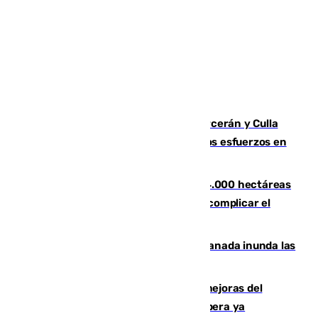
Incendios de Castellón: Sierra Engarcerán y Culla
evolucionan positivamente y centran los esfuerzos en
Tírig
El incendio de Niebla ya supera las 4.000 hectáreas
afectadas y "se espera que se vuelva a complicar el
fuego"
Una tormenta en la provincia de Granada inunda las
calles de Puebla de Don Fadrique
La inversión del Ayuntamiento en mejoras del
entorno del Prado de San Sebastián supera ya