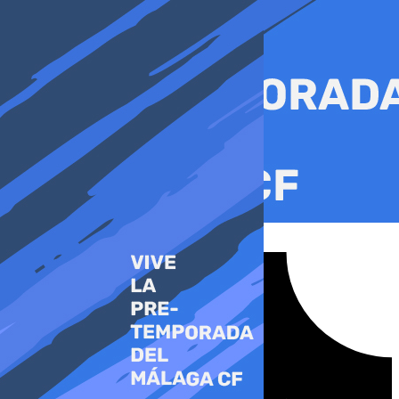
Ir
al
contenido
Tiktok