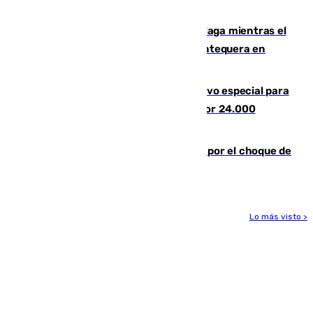
1.600.000 euros
El taró tiñe de niebla la costa de Málaga mientras el
calor se concentra en el interior con Antequera en
aviso amarillo
La Guardia Civil prepara un dispositivo especial para
el eclipse del 12 de agosto compuesto por 24.000
agentes
Cortado el Cercanías C-2 de Málaga por el choque de
un tren con una catenaria caída
Lo más visto >
Más noticias
Ver más >