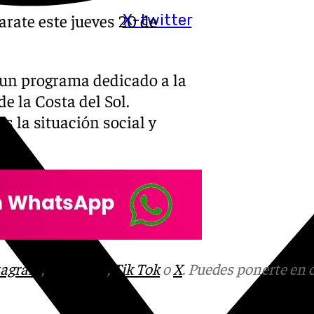
rate este jueves 20 de
X-twitter
un programa dedicado a la
e la Costa del Sol.
s la situación social y
ol.
tagram
,
Facebook
,
Tik Tok
o
X
. Puedes ponerte en 