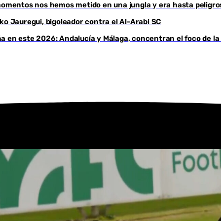
 momentos nos hemos metido en una jungla y era hasta peligro
Youtube
ko Jauregui, bigoleador contra el Al-Arabi SC
a en este 2026: Andalucía y Málaga, concentran el foco de la