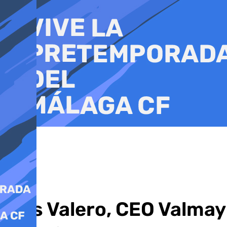
Ir
al
contenido
Luis Valero, CEO Valmay