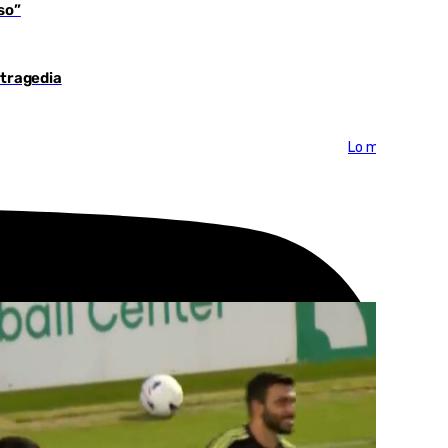
so”
 tragedia
Lo más visto >