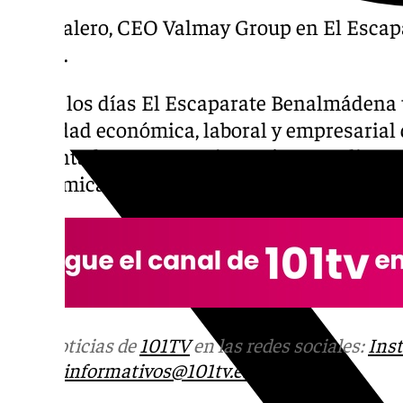
Luis Valero, CEO Valmay Group en El Escapa
marzo.
Todos los días El Escaparate Benalmádena 
actividad económica, laboral y empresarial d
Presentado por F. Conejo Benítez. Analizamo
económica de Benalmádena y la Costa del S
Más noticias de
101TV
en las redes sociales:
Ins
correo
informativos@101tv.es