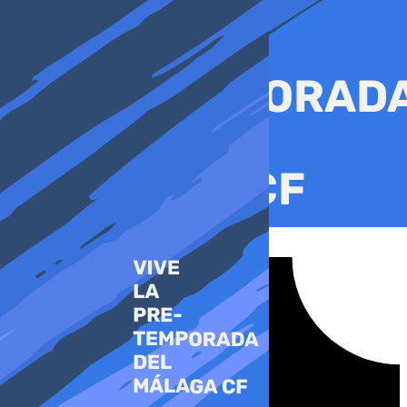
Ir
al
contenido
Tiktok