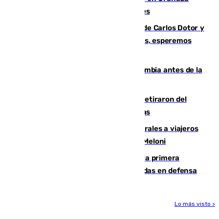
junto a la autovía y al Callejón de Nogales
Juanfran Funes, sobre las lesiones de Carlos Dotor y
Fernando Calero: “Estamos preocupados, esperemos
que no sea nada”
Felipe VI refuerza los lazos con Colombia antes de la
llegada del nuevo presidente
Fernando Calero y Carlos Dotor se retiraron del
encuentro contra el Ceuta con molestias
España restablece controles temporales a viajeros
procedentes de Italia como repuesta a Meloni
El Málaga cae ante el Ceuta y suma la primera
derrota de la pretemporada dejando dudas en defensa
Lo más visto >