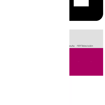
HOY
|
Fútbol
Primera División
LaLiga
Crisis Migratoria en Ceuta
101 Televisión
Andalucía