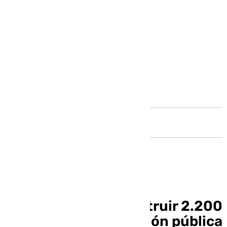
Andalucía
Marbella quiere construir 2.200
viviendas de protección pública