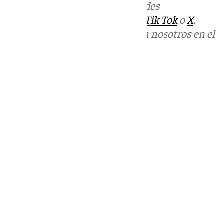
Más noticias de
101TV
en las redes
sociales:
Instagram
,
Facebook
,
Tik Tok
o
X
.
Puedes ponerte en contacto con nosotros en el
correo
informativos@101tv.es
Tags:
Últimas noticias