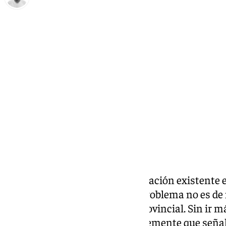
Antonio López
viernes, 13 diciembre 2024, 13:15
Compartir:
Más que conocida es la preocupación existente e
la vivienda, sin embargo, este problema no es d
metropolitana ni en la costa provincial. Sin ir m
han elaborado estudios recientemente que seña