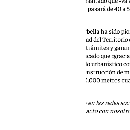
primeros meses de 2025» y ha resaltado que «va 
racional de un suelo urbano que pasará de 40 a 
cuadrados».
También ha recordado que «Marbella ha sido pio
Ley de Impulso a la Sostenibilidad del Territorio 
permite acortar plazos, agilizar trámites y gara
jurídica», al tiempo que ha destacado que «graci
avanzar y dinamizar el desarrollo urbanístico c
proyectos que contemplan la construcción de má
promoción pública o más de 180.000 metros cua
comercial y hotelero».
Descubre más noticias de 101Tv en las redes soc
Tok
o
X
. Puedes ponerte en contacto con nosotro
informativos@101tv.es
.