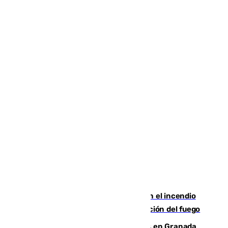
Activado el nivel 2 de emergencia en el incendio
forestal de Niebla por la compleja evolución del fuego
Controlado un incendio de rastrojos en Granada