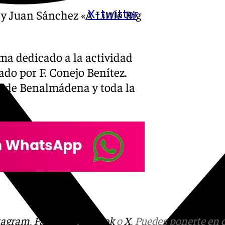
y Juan Sánchez «A Little Big
X-twitter
ma dedicado a la actividad
tado por F. Conejo Benítez.
os de Benalmádena y toda la
tagram
,
Facebook
,
Tik Tok
o
X
. Puedes ponerte en 