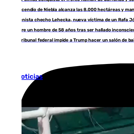
El incendio de Niebla alcanza las 8.000 hectáreas y ma
El tenista checho Lehecka, nueva víctima de un Rafa J
Muere un hombre de 58 años tras ser hallado inconsci
Un tribunal federal impide a Trump hacer un salón de ba
Más noticias
Ver más >