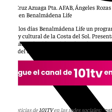
Mari Cruz Azuaga Pta. AFAB, Ángeles Rozas 
Band» en Benalmádena Life
Todos los días Benalmádena Life un progra
social y cultural de la Costa del Sol. Presen
Analizamos la vida social, cultural y event
Costa del Sol.
Más noticias de
101TV
en las redes sociales:
Ins