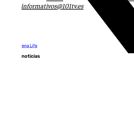
correo
informativos@101tv.es
Tags:
Benalmádena Life
Últimas noticias