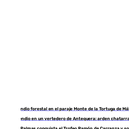
Incendio forestal en el paraje Monte de la Tortuga de Má
Incendio en un vertedero de Antequera: arden chatarra
Las Palmas conquista el Trofeo Ramón de Carranza y so