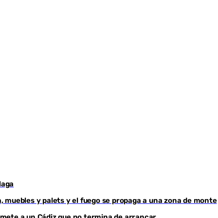
laga
, muebles y palets y el fuego se propaga a una zona de monte
mete a un Cádiz que no termina de arrancar