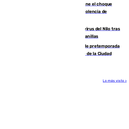
Benahavís mientras el Gobierno mantiene el choque
con la Junta por las competencias de violencia de
género
Málaga refuerza la vigilancia por el virus del Nilo tras
detectar un mosquito positivo en Campanillas
Málaga-Ceuta: cuarto compromiso de pretemporada
de los blanquiazules en busca del Trofeo de la Ciudad
Autónoma
Lo más visto >
Más noticias
Ver más >