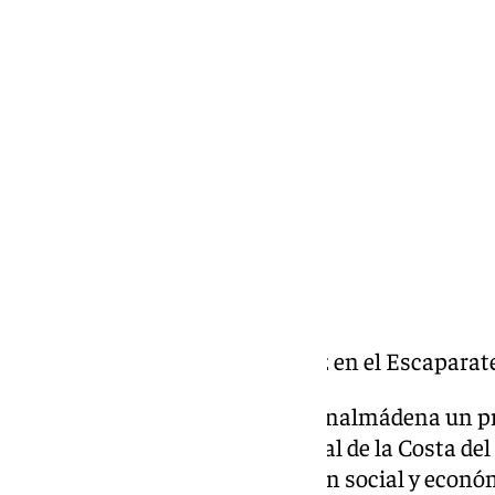
Miguel Alfonso
jueves, 19 diciembre 2024, 11:48
Compartir:
Miriam Mendoza y Natalia Ruiz en el Escaparate
Todos los días El Escaparate Benalmádena un pr
económica, laboral y empresarial de la Costa del
Benítez. Analizamos la situación social y econ