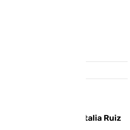
Andalucía
Miriam Mendoza y Natalia Ruiz
en el Escaparate