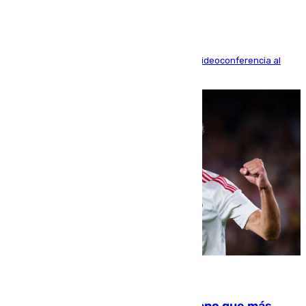
La mayoría de las comparecencias serán por videoconferencia al
residir los familiares fuera de España
07.08.2026