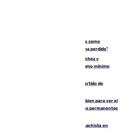
Noruega pide la dimisión de Infantino como
presidente de la FIFA: "La confianza se ha perdido"
Meloni rechaza el ultimátum de Sánchez y
mantendrá la frontera con controles como mínimo
hasta el 15 de agosto
Sigue en directo el Ceuta-Málaga, partido de
pretemporada en 101TV
¿Qué puede pasar si no te proteges bien para ver el
eclipse?: los expertos alertan de lesiones permanentes
de retina
Moreno condena el último crimen machista en