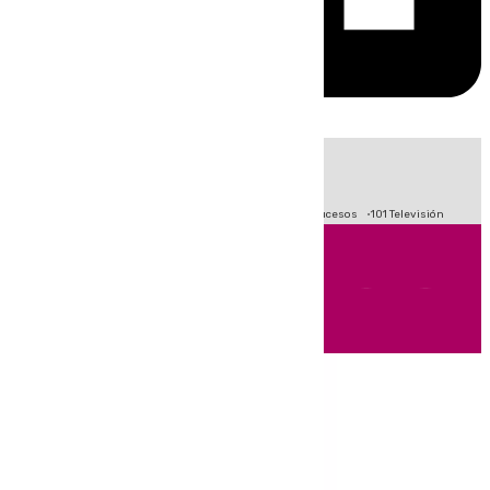
HOY
|
Fútbol
Primera División
Crisis Migratoria en Ceuta
Sucesos
101 Televisión
Andalucía