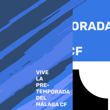
Ir
al
contenido
Tiktok