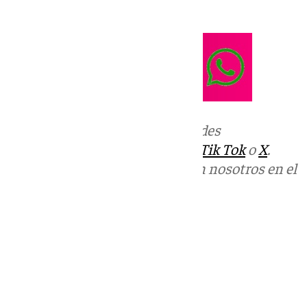
del Sol.
Más noticias de
101TV
en las redes
sociales:
Instagram
,
Facebook
,
Tik Tok
o
X
.
Puedes ponerte en contacto con nosotros en el
correo
informativos@101tv.es
Tags:
El Escaparate
Últimas noticias