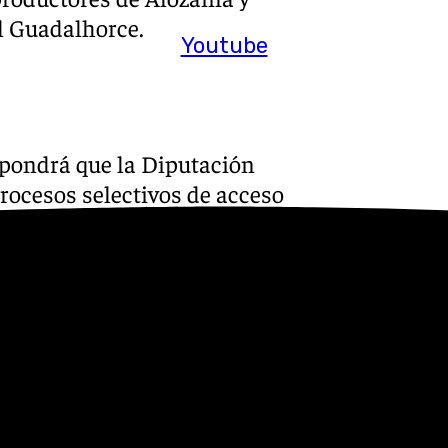
el Guadalhorce.
Youtube
ropondrá que la Diputación
rocesos selectivos de acceso
las fuerzas armadas, en
 compuesta por 78.000
as fuerzas armadas».
ga, Juan Márquez, que ha