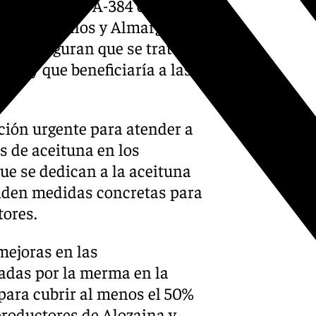
sdoblamiento A-384 entre
 por Campillos y Almargen
stas aseguran que se trata de
luz y que beneficiaría a las
ión urgente para atender a
s de aceituna en los
que se dedican a la aceituna
 piden medidas concretas para
tores.
mejoras en las
tadas por la merma en la
ara cubrir al menos el 50%
productores de Alozaina y