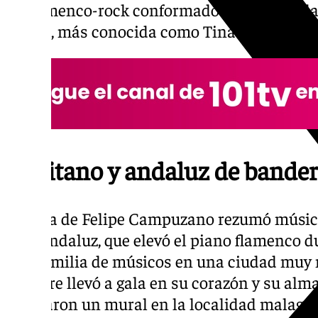
de flamenco-rock conformado en 1973 por 
Edelia, más conocida como Tina.
Gaditano y andaluz de bande
La vida de Felipe Campuzano rezumó música
Este andaluz, que elevó el piano flamenco d
una familia de músicos en una ciudad muy 
siempre llevó a gala en su corazón y su alm
dedicaron un mural en la localidad malagu