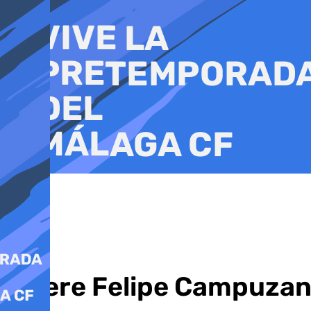
Ir
al
contenido
Muere Felipe Campuzano