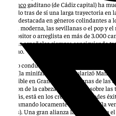
flamenco
gaditano (de Cádiz capital) ha mue
dejando tras de sí una larga trayectoria en
figura destacada en géneros colindantes a lo
rumba moderna, las sevillanas o el pop y el
compositor o arreglista en más de 3.000 ca
artistas españoles siempre consiguiendo tra
el piano.
‘Amigo conductor’, cantada por Perlita de Hu
gusta (la minifalda)’, que popularizó Manolo
es posible en Granada’, son algunas de las
salieron de la cabeza y las manos sobre las
Además, está en los créditos de grandes éxi
estoy amando locamente’ o ‘Achilipú’ (la ve
Vargas). Una gran alianza la que tuvo con e