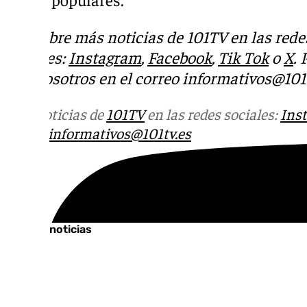
Descubre más noticias de 101TV en las rede
sociales:
Instagram
,
Facebook
,
Tik Tok
o
X
.
con nosotros en el correo
informativos@101t
Más noticias de
101TV
en las redes sociales:
Ins
correo
informativos@101tv.es
Tags:
Últimas noticias