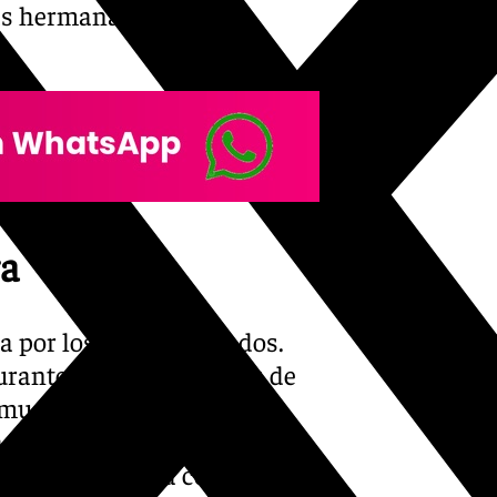
las hermanas Carmela y
ra
 por los cuatro costados.
urante su generación, es de
musical como Cádiz, que
a. Campuzano, al que le
eña de Estepona con la