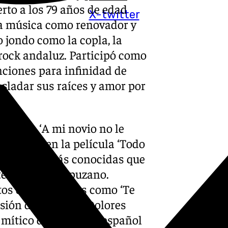
rto a los 79 años de edad
X-twitter
 la música como renovador y
 jondo como la copla, la
 rock andaluz. Participó como
nciones para infinidad de
sladar sus raíces y amor por
elva, o ‘A mi novio no le
 Escobar en la película ‘Todo
 canciones más conocidas que
 teclas de Campuzano.
tos de Las Grecas como ‘Te
rsión del tema de Dolores
l mítico dúo musical español