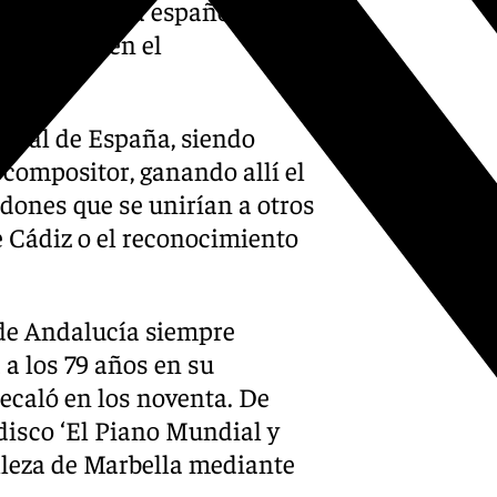
ón a la música española y
o y piano en el
pital de España, siendo
compositor, ganando allí el
dones que se unirían a otros
 Cádiz o el reconocimiento
 de Andalucía siempre
a los 79 años en su
recaló en los noventa. De
 disco ‘El Piano Mundial y
lleza de Marbella mediante