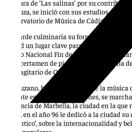
partitura de ‘Las salinas’ por su contribuci
andaluza, se inició con sus estudios de solfe
Conservatorio de Música de Cádiz.
Más tarde culminaría su formación en la ca
Madrid un lugar clave para su carrera como 
Premio Nacional Fin de Carrera. Unos galar
como certamen de piano Manuel de Falla de
Arte Sagitario de Oro.
Campuzano, historia reciente de la música
presente en sus composicipones, se marcha 
residencia de Marbella, la ciudad en la que 
hecho, en el año 96 le dedicó a la ciudad su
Romántico’, sobre la internacionalidad y be
temas populares.