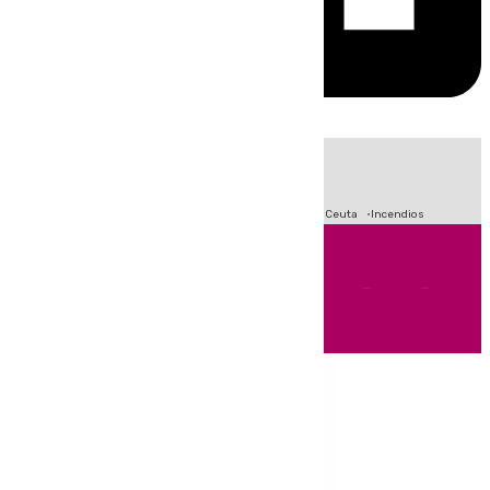
HOY
|
Fútbol
Sucesos
Primera División
Crisis Migratoria en Ceuta
Incendios
Andalucía