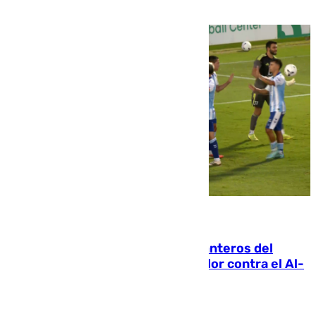
Diomande en solo doce meses
06.08.2026
Ya se han estrenado los tres delanteros del
Málaga: Eneko Jauregui, bigoleador contra el Al-
Arabi SC