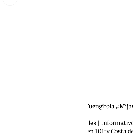
Miguel Alfonso
lunes, 9 septiembre 2024, 18:00
Compartir:
#CostadelSol #Benalmádena #Fuengirola #Mijas
#actualidad
Presentado por J. Mariano Nogales | Informativo 
información de la Costa del Sol en 101tv Costa 