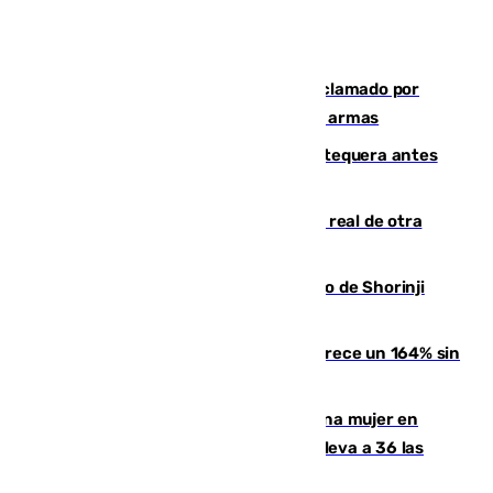
Detienen en Málaga a un fugitivo reclamado por
Colombia por homicidio y transporte de armas
Prueba final del Granada ante el Antequera antes
del inicio de la Liga
Ceuta se prepara ante la posibilidad real de otra
entrada masiva el 15 de agosto
Cártama, protagonista en el Europeo de Shorinji
Kempo celebrado en Berlín
La llegada de inmigrantes a Ceuta crece un 164% sin
contar la entrada masiva
Igualdad confirma el asesinato de una mujer en
Benahavís como violencia machista y eleva a 36 las
víctimas en 2026