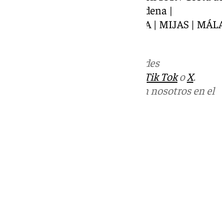
https://www.101tv.es/benalmadena |
COSTA DEL SOL | FUENGIROLA | MIJAS | MÁL
INTERNACIONAL |
Más noticias de
101TV
en las redes
sociales:
Instagram
,
Facebook
,
Tik Tok
o
X
.
Puedes ponerte en contacto con nosotros en el
correo
informativos@101tv.es
Tags:
101TV Noticias Costa del Sol
Últimas noticias