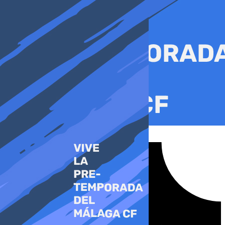
Ir
al
contenido
Tiktok