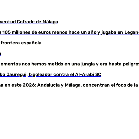
Juventud Cofrade de Málaga
aba 105 millones de euros menos hace un año y jugaba en Legan
a frontera española
a
 momentos nos hemos metido en una jungla y era hasta peligro
ko Jauregui, bigoleador contra el Al-Arabi SC
a en este 2026: Andalucía y Málaga, concentran el foco de la