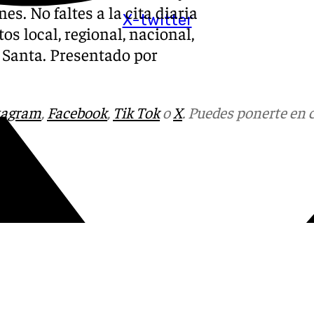
es. No faltes a la cita diaria
X-twitter
os local, regional, nacional,
a Santa. Presentado por
tagram
,
Facebook
,
Tik Tok
o
X
. Puedes ponerte en 