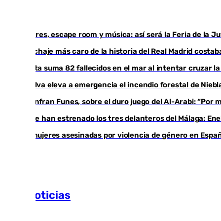
Talleres, escape room y música: así será la Feria de la 
El fichaje más caro de la historia del Real Madrid cost
Ceuta suma 82 fallecidos en el mar al intentar cruzar l
Huelva eleva a emergencia el incendio forestal de Niebl
Juanfran Funes, sobre el duro juego del Al-Arabi: “Por
Ya se han estrenado los tres delanteros del Málaga: Ene
35 mujeres asesinadas por violencia de género en Españ
Más noticias
Ver más >