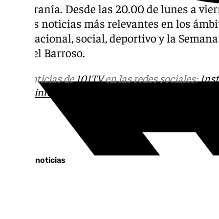
su Serranía. Desde las 20.00 de lunes a viern
con las noticias más relevantes en los ámbit
internacional, social, deportivo y la Seman
Manuel Barroso.
Más noticias de
101TV
en las redes sociales:
Ins
correo
informativos@101tv.es
Tags:
Últimas noticias