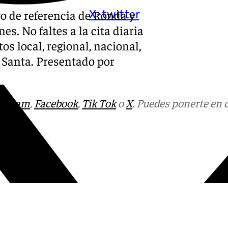
vo de referencia de Ronda y
X-twitter
es. No faltes a la cita diaria
os local, regional, nacional,
a Santa. Presentado por
tagram
,
Facebook
,
Tik Tok
o
X
. Puedes ponerte en 