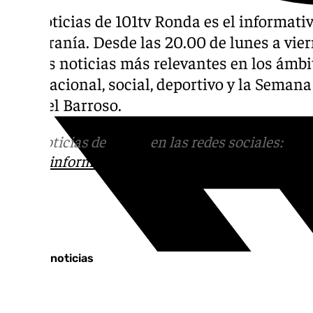
Las noticias de 101tv Ronda es el informati
su Serranía. Desde las 20.00 de lunes a viern
con las noticias más relevantes en los ámbit
internacional, social, deportivo y la Seman
Manuel Barroso.
Más noticias de
101TV
en las redes sociales:
Ins
correo
informativos@101tv.es
Tags:
Últimas noticias