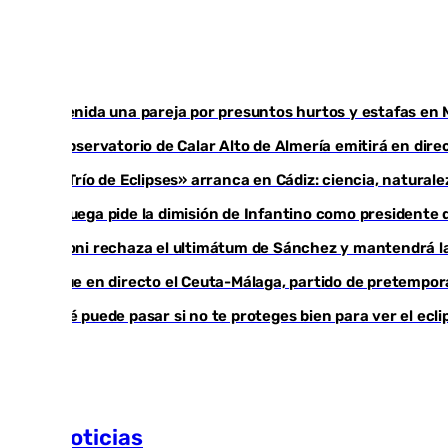
Detenida una pareja por presuntos hurtos y estafas en 
El observatorio de Calar Alto de Almería emitirá en direc
El «Trío de Eclipses» arranca en Cádiz: ciencia, natural
Noruega pide la dimisión de Infantino como presidente d
Meloni rechaza el ultimátum de Sánchez y mantendrá la
Sigue en directo el Ceuta-Málaga, partido de pretempo
¿Qué puede pasar si no te proteges bien para ver el ecl
Más noticias