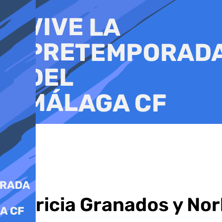
Ir
al
contenido
Patricia Granados y No