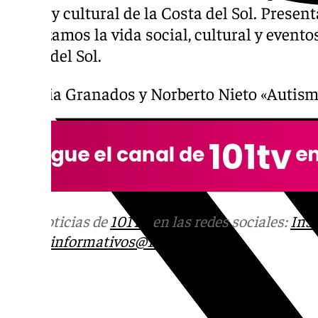
social y cultural de la Costa del Sol. Presen
Analizamos la vida social, cultural y event
Costa del Sol.
Patricia Granados y Norberto Nieto «Autis
Más noticias de
101TV
en las redes sociales:
Ins
correo
informativos@101tv.es
Tags: