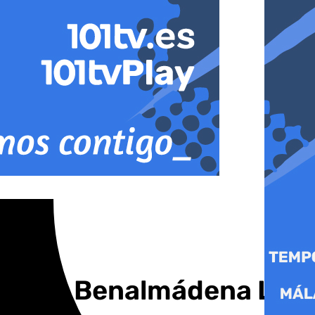
ur» en Benalmádena Life