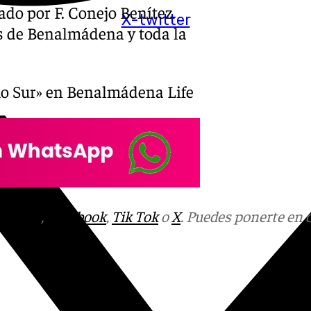
tado por F. Conejo Benítez.
X-twitter
os de Benalmádena y toda la
mo Sur» en Benalmádena Life
tagram
,
Facebook
,
Tik Tok
o
X
. Puedes ponerte en 