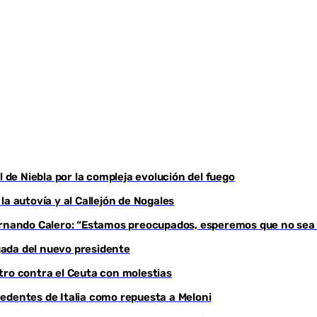
l de Niebla por la compleja evolución del fuego
a autovía y al Callejón de Nogales
Fernando Calero: “Estamos preocupados, esperemos que no sea
egada del nuevo presidente
tro contra el Ceuta con molestias
edentes de Italia como repuesta a Meloni