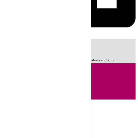
HOY
|
Fútbol
Sucesos
LaLiga
Primera División
Crisis Migratoria en Ceuta
Andalucía