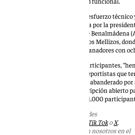
atletismo, y otro para diversidad funcional.
Carretero ha puesto en valor el esfuerzo técnico 
acompañado en rueda de prensa por la president
Comerciantes y Empresarios de Benalmádena (
Rubia, en las instalaciones de Los Mellizos, don
este año la cita premiará a los ganadores con oc
De cara a integrar a todos los participantes, “he
kilómetros adaptado para los deportistas que t
quieran participar, un recorrido abanderado po
recalcó Carretero. Plazo de inscripción abierto pa
cumple 41 años y prevé más de 1.000 participant
Más noticias de
101TV
en las redes
sociales:
Instagram
,
Facebook
,
Tik Tok
o
X
.
Puedes ponerte en contacto con nosotros en el