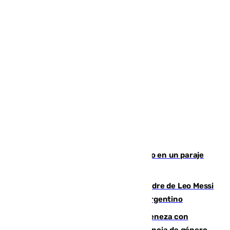
Los Bomberos combaten un incendio en un paraje
de Granada
Muere a los 68 años Jorge Messi, padre de Leo Messi
y pieza fundamental en la carrera del argentino
Retiene a su mujer en su casa y ameneza con