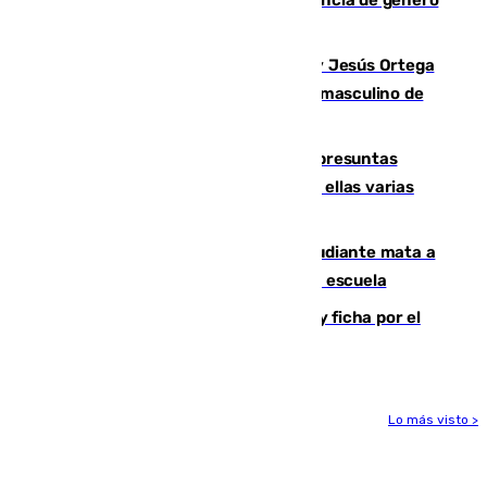
quemar la vivienda: nuevo caso de violencia de género
en Málaga
Dos sevillanos de oro: Manuel Cruz y Jesús Ortega
ganan el campeonato del mundo sub19 masculino de
remo
Un juzgado de Ceuta investiga seis presuntas
agresiones sexuales a migrantes, entre ellas varias
menores
Desastre en Tailandia: un joven estudiante mata a
tiros a sus abuelo y a profesores en una escuela
Luca Zidane rompe con el Granada y ficha por el
Leganés
Lo más visto >
Más noticias