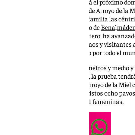
Urbana del Pavo que se celebrará el próximo domi
instalaciones del polideportivo de Arroyo de la M
inundarán de deporte y ocio en familia las céntri
Organizada por el Ayuntamiento de
Bena
l
máde
el edil del ramo, Alejandro Carretero, ha avanzad
está abierto y ha invitado a vecinos y visitantes 
amigos y en un ambiente festivo por todo el muni
Con un recorrido de cuatro kilómetros y medio 
entre 800 y 1.200 participantes, la prueba tendrá 
atletismo del Polideportivo de Arroyo de la Miel 
premios final en la que hay previstos ocho pavos
22 categorías, 11 masculinas y 11 femeninas.