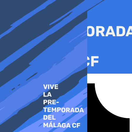
Ir
al
contenido
Tiktok