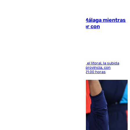
08.08.2026
El taró tiñe de niebla la costa de Málaga mientras
el calor se concentra en el interior con
Antequera en aviso amarillo
Mientras se alivia la sensación de bochorno en el litoral, la subida
térmica se notará sobre todo en el norte de la provincia, con
máximas que rozarán los 38 grados hasta las 21.00 horas