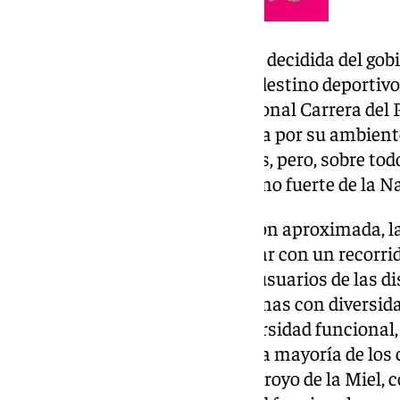
El edil ha destacado “la apuesta decidida del go
potenciar Benalmádena como destino deportivo,
tradicionales como esta tradicional Carrera del 
de antigüedad y siempre destaca por su ambiente
participación de niños y jóvenes, pero, sobre tod
de este día a las puertas del tramo fuerte de la N
Con más de una hora de duración aproximada, la
protagonista este año por contar con un recorri
especiales donde participaran usuarios de las d
realizan actividades para personas con diversida
serán dos las categorías de diversidad funcional,
diferenciados, uno oficial para la mayoría de los c
llegada en el polideportivo de Arroyo de la Miel,