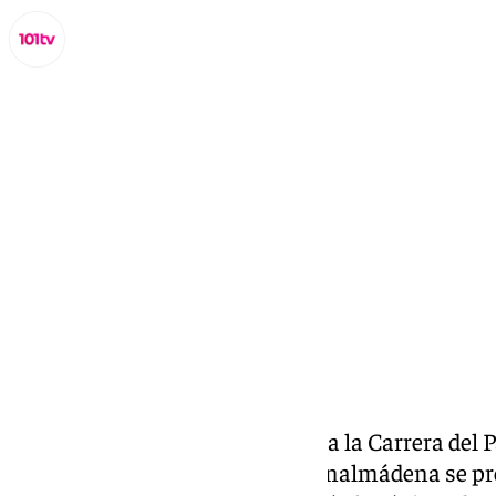
Lynx Devs
jueves, 5 diciembre 2024, 13:14
Compartir:
Plazo de inscripción abierto para la Carrera del 
más de 1.000 participantes . Benalmádena se pre