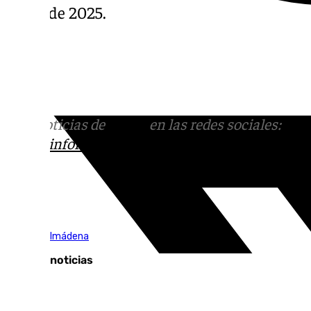
enero de 2025.
Más noticias de
101TV
en las redes sociales:
Ins
correo
informativos@101tv.es
Tags:
Vive Benalmádena
Últimas noticias