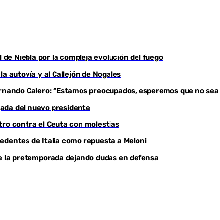
l de Niebla por la compleja evolución del fuego
a autovía y al Callejón de Nogales
Fernando Calero: “Estamos preocupados, esperemos que no sea
egada del nuevo presidente
tro contra el Ceuta con molestias
edentes de Italia como repuesta a Meloni
de la pretemporada dejando dudas en defensa