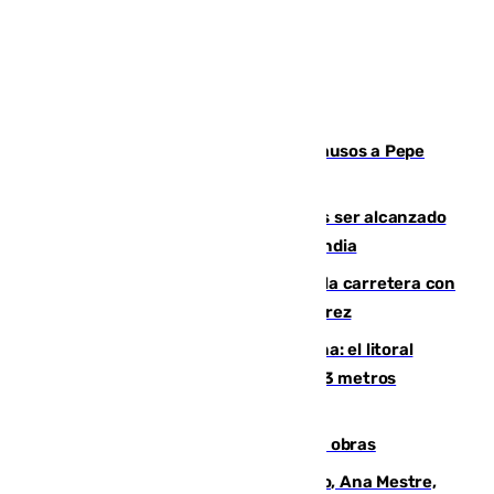
Granada despide con lágrimas y aplausos a Pepe
Habichuela
Un futbolista de 24 años muere tras ser alcanzado
por un rayo durante un partido en Tailandia
Muere un conductor tras salirse de la carretera con
su turismo en la A-480 a la altura de Jerez
Julio supera a junio en basura marina: el litoral
occidental malagueño recoge más de 33 metros
cúbicos de residuos
El Cádiz se afila ante un Granada en obras
La nueva presidenta del Parlamento, Ana Mestre,