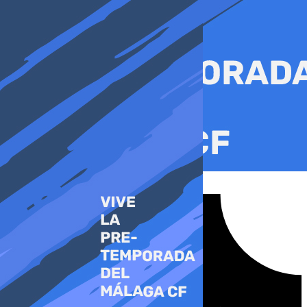
Ir
al
contenido
Tiktok