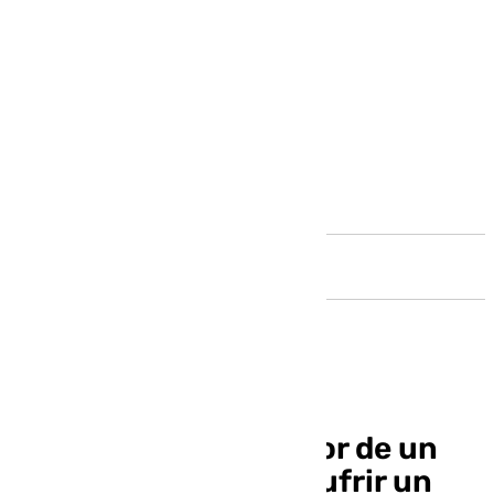
Andalucía
Rescatan al conductor de un
camión atrapado al sufrir un