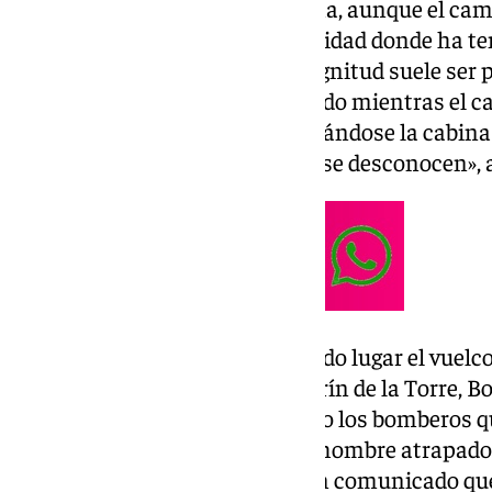
hombre es originario de Cártama, aunque el cam
movimiento de tierra de la localidad donde ha ten
de que un accidente de esta magnitud suele ser p
carretera, en esta ocasión, ha sido mientras el 
privada del municipio, desplomándose la cabina 
pendiente «por causas que aún se desconocen», 
Según explican, una vez ha tenido lugar el vuelco
Local, Protección civil de Alhaurín de la Torre, B
tráfico. En este sentido, han sido los bomberos
ha llevado a cabo el rescate del hombre atrapad
trasladado al hospital. “Nos han comunicado que