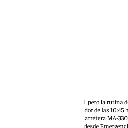
Lynx Devs
martes, 17 septiembre 2024, 14:23
Compartir:
Podría haber sido un día normal, pero la rutina 
truncada esta mañana, a alrededor de las 10:45
volcado en el kilómetro 4 de la Carretera MA-3300
ha confirmado a
101 Televisión
desde
Emergenci