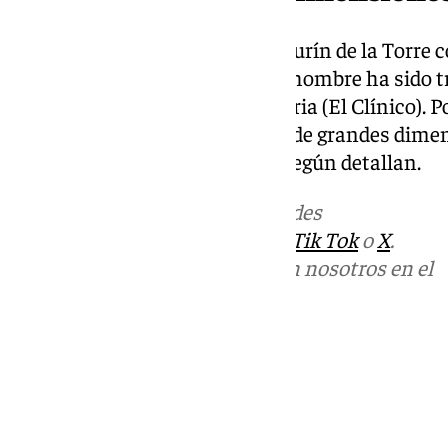
Desde el Ayuntamiento de Alhaurín de la Torre 
durado unas dos horas y que el hombre ha sido t
Universitario Virgen de la Victoria (El Clínico). 
se sabe el camión accidentado, de grandes dimen
caído por un “balate pequeño” según detallan.
Más noticias de
101TV
en las redes
sociales:
Instagram
,
Facebook
,
Tik Tok
o
X
.
Puedes ponerte en contacto con nosotros en el
correo
informativos@101tv.es
Tags:
Últimas noticias