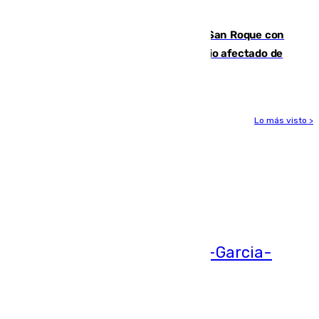
hace parada institucional en Cádiz
Estabilizado el incendio forestal de San Roque con
19 familias aún desalojadas y un domicilio afectado de
gravedad
Lo más visto >
Más noticias
Ver más >
05.08.2026