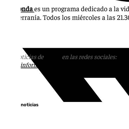
Soy Ronda
es un programa dedicado a la vid
y su Serranía. Todos los miércoles a las 21
Bel.
Más noticias de
101TV
en las redes sociales:
Ins
correo
informativos@101tv.es
Tags:
Últimas noticias