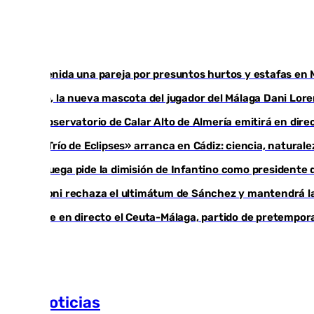
Detenida una pareja por presuntos hurtos y estafas en 
Isco, la nueva mascota del jugador del Málaga Dani Lor
El observatorio de Calar Alto de Almería emitirá en direc
El «Trío de Eclipses» arranca en Cádiz: ciencia, natural
Noruega pide la dimisión de Infantino como presidente d
Meloni rechaza el ultimátum de Sánchez y mantendrá la
Sigue en directo el Ceuta-Málaga, partido de pretempor
Más noticias