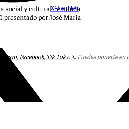
a social y cultural de Ronda
X-twitter
.30 presentado por José María
tagram
,
Facebook
,
Tik Tok
o
X
. Puedes ponerte en 