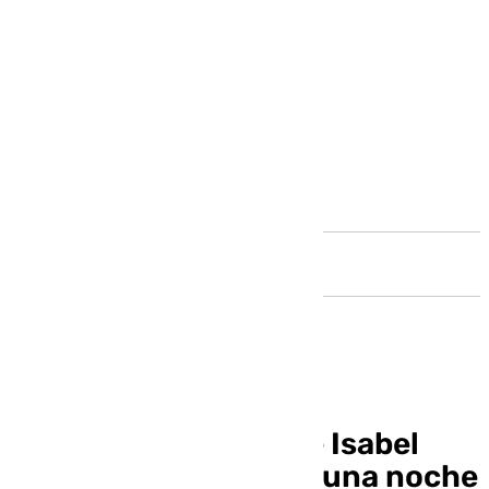
Andalucía
Ternura de otoño» de Isabel
Martín trae al Casino una noche