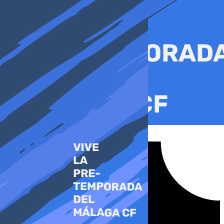
Ir
al
contenido
Tiktok