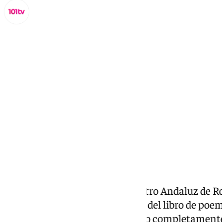
Lynx Devs
sábado, 5 octubre 2024, 11:23
Compartir:
El pasado fin de semana, el Centro Andaluz de R
inolvidable con la presentación del libro de po
Martín. Ante un patio del Casino completamente 