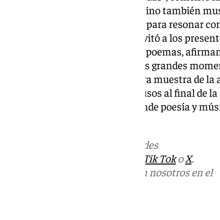
no solo fue un deleite literario, sino también mu
cuidadosamente seleccionadas para resonar con
versos evocan. Isabel Martín invitó a los present
para disfrutar de las melodías y poemas, afirm
poema o canción asociados a los grandes momen
personal».El evento fue una clara muestra de la
Ronda por la cultura, y los aplausos al final de 
éxito rotundo de esta velada donde poesía y mús
armonía.
Más noticias de
101TV
en las redes
sociales:
Instagram
,
Facebook
,
Tik Tok
o
X
.
Puedes ponerte en contacto con nosotros en el
correo
informativos@101tv.es
Tags: