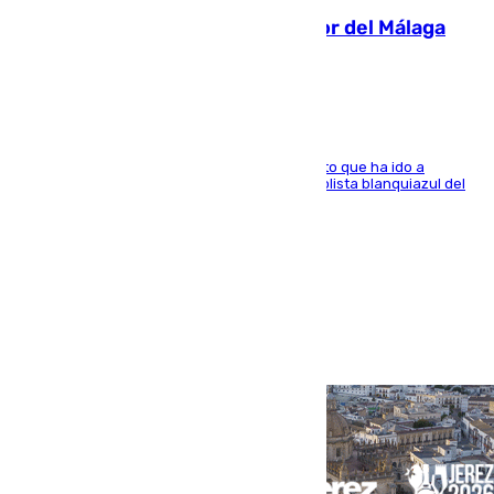
Isco, la nueva mascota del jugador del Málaga
Dani Lorenzo
El centrocampista marbellí es ‘padre’ de un gato que ha ido a
recoger a Vigo y su nombre es como el exfutbolista blanquiazul del
Arroyo de la Miel