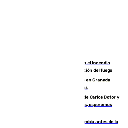
Activado el nivel 2 de emergencia en el incendio
forestal de Niebla por la compleja evolución del fuego
Controlado un incendio de rastrojos en Granada
junto a la autovía y al Callejón de Nogales
Juanfran Funes, sobre las lesiones de Carlos Dotor y
Fernando Calero: “Estamos preocupados, esperemos
que no sea nada”
Felipe VI refuerza los lazos con Colombia antes de la