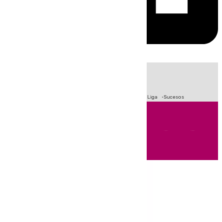
HOY
|
Fútbol
Primera División
Crisis Migratoria en Ceuta
LaLiga
Sucesos
Andalucía