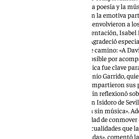
combinar dos de sus pasiones: la poesía y la mús
presentación literaria, contó con la emotiva par
musical A.C. Cantábile, quienes envolvieron a l
mágica.En sus palabras de presentación, Isabel 
emoción por el apoyo recibido. Agradeció especi
han sido fundamentales en este camino: «A Dav
segundo hijo y ha hecho lo imposible por acomp
cuyo conocimiento en informática fue clave para 
destacó la colaboración de Antonio Garrido, quien
cómo todas las personas que compartieron sus
inspiración para esta obra.Martín reflexionó sob
poesía y la música, citando a San Isidoro de Sevil
disciplina puede estar completa sin música». 
formas de arte tienen la capacidad de conmover e
todos vosotros estas pequeñas cualidades que la
haciéndolo durante tantas décadas», comentó la