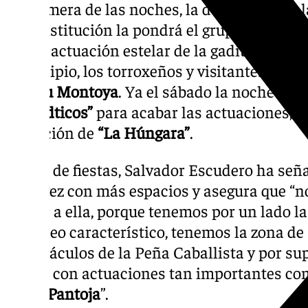
La primera de las noches, la del miércoles, 
la Constitución la pondrá el grupo
“Somos d
con la actuación estelar de la gaditana
Mer
municipio, los torroxeños y visitantes podrá
Juanlu Montoya
. Ya el sábado la noche la 
Aslándticos”
para acabar las actuaciones, el
actuación de
“La Húngara”
.
El edil de fiestas, Salvador Escudero ha señ
cada vez con más espacios y asegura que “no
acudir a ella, porque tenemos por un lado l
el tardeo característico, tenemos la zona de
espectáculos de la Peña Caballista y por sup
Mayor con actuaciones tan importantes co
Silvia Pantoja
”.