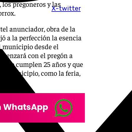
, los pregoneros y las
X-twitter
orrox.
tel anunciador, obra de la
jó a la perfección la esencia
el municipio desde el
comenzará con el pregón a
x, que cumplen 25 años y que
el municipio, como la feria,
uaciones
.