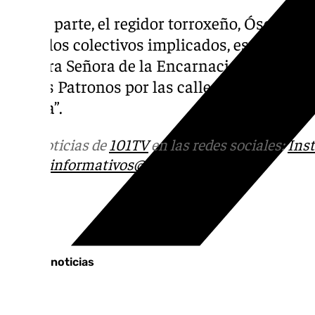
Por su parte, el regidor torroxeño, Óscar M
todos los colectivos implicados, especialm
Nuestra Señora de la Encarnación que con l
Santos Patronos por las calles del municipi
la feria”.
Más noticias de
101TV
en las redes sociales:
Ins
correo
informativos@101tv.es
Tags:
Últimas noticias