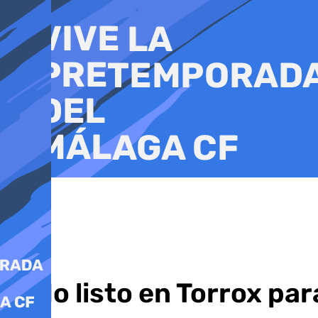
Ir
al
contenido
Todo listo en Torrox par