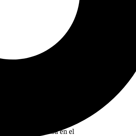
como el de
Torrox
, ya solo
ueves se presentaba en el