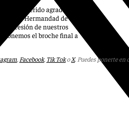
edina ha querido agradecer a
ente “a la Hermandad de
a procesión de nuestros
o ponemos el broche final a
tagram
,
Facebook
,
Tik Tok
o
X
. Puedes ponerte en 