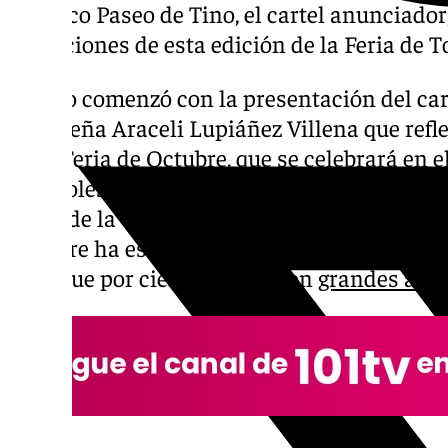
céntrico Paseo de Tino, el cartel anunciador
actuaciones de esta edición de la Feria de T
El acto comenzó con la presentación del car
torroxeña Araceli Lupiáñez Villena que refle
de la Feria de Octubre, que se celebrará en 
miércoles 2 hasta el domingo 6. Feria que 
cargo de la emisora municipal, Radio Torro
siempre ha estado presente en los eventos d
feria que por cierto cuenta con
grandes act