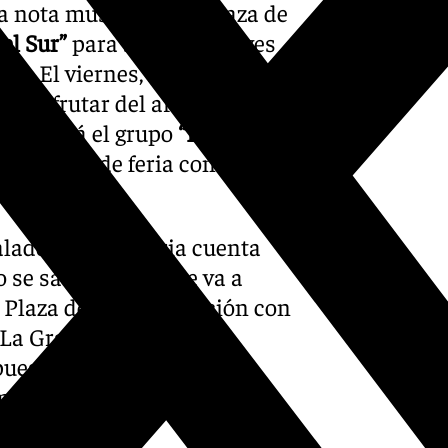
la nota musical en la Plaza de
el Sur”
para seguir el jueves
che
. El viernes, festivo en el
n disfrutar del arte de
amenizará el grupo
“Los
 domingo de feria con la
alado que esta feria cuenta
 se sabe ni como se va a
a Plaza de la Constitución con
 La Granja con los
uesto, la gran Caseta del
mo la de
Joana Jiménez
o