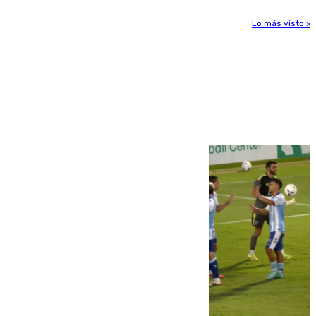
Lo más visto >
Más noticias
Ver más >