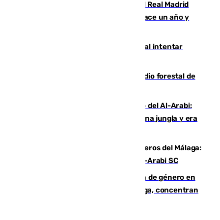
El fichaje más caro de la historia del Real Madrid
costaba 105 millones de euros menos hace un año y
jugaba en Leganés
Ceuta suma 82 fallecidos en el mar al intentar
cruzar la frontera española
Huelva eleva a emergencia el incendio forestal de
Niebla
Juanfran Funes, sobre el duro juego del Al-Arabi:
“Por momentos nos hemos metido en una jungla y era
hasta peligroso”
Ya se han estrenado los tres delanteros del Málaga:
Eneko Jauregui, bigoleador contra el Al-Arabi SC
35 mujeres asesinadas por violencia de género en
España en este 2026: Andalucía y Málaga, concentran
el foco de la tragedia