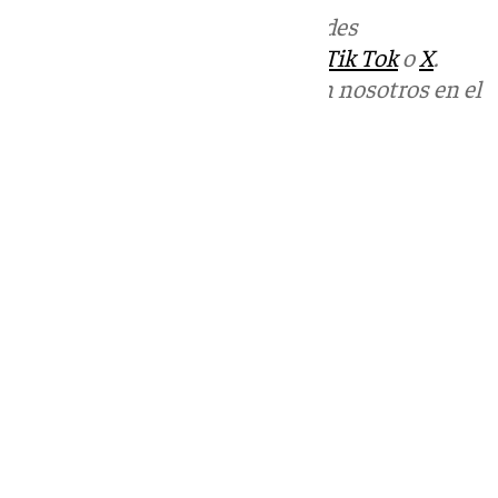
Más noticias de
101TV
en las redes
sociales:
Instagram
,
Facebook
,
Tik Tok
o
X
.
Puedes ponerte en contacto con nosotros en el
correo
informativos@101tv.es
Tags:
Últimas noticias