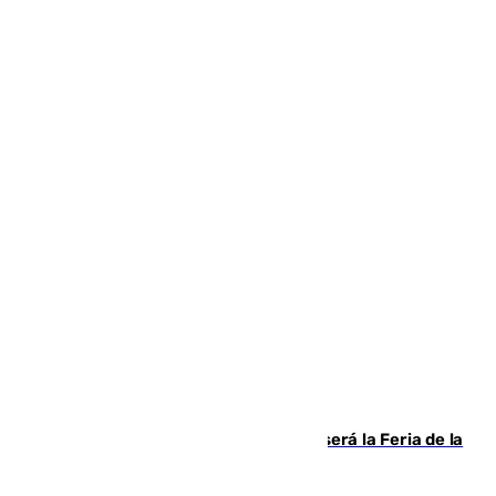
Talleres, escape room y música: así será la Feria de la
Juventud Cofrade de Málaga