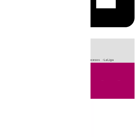
HOY
|
Fútbol
Primera División
Crisis Migratoria en Ceuta
Sucesos
LaLiga
Andalucía