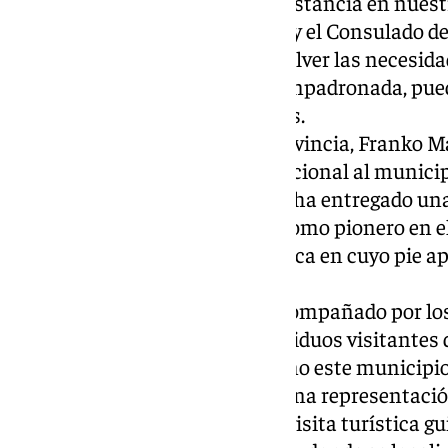
alemanes para disfrutar de su estancia en nuest
que el Ayuntamiento de Torrox y el Consulado 
una estrecha relación para resolver las necesid
aunque en ocasiones no está empadronada, pued
municipales las 6.000 personas.
El cónsul de Alemania en la provincia, Franko Mar
jueves su primera visita institucional al municip
alcalde, Oscar Medina, quién le ha entregado u
cariño demostrado a Torrox y como pionero en el
casa” reza la frase final de la placa en cuyo pie 
de Europa”.
Stritt ha asistido a este acto acompañado por l
Kempermann y Uwe Löbner, asiduos visitantes d
Oktoberfest que celebra cada año este municipio
principios de octubre. Junto a una representaci
todo el grupo ha realizado una visita turística gu