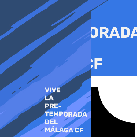
Ir
al
contenido
Tiktok