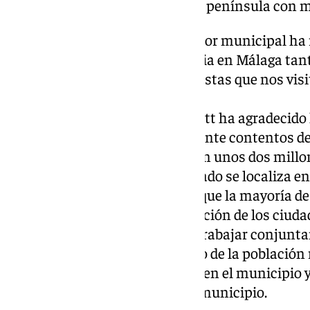
se trata del municipio de la península con
De igual forma, el máximo regidor municipal ha r
realiza el Consulado de Alemania en Málaga tant
país como con los “miles de turistas que nos vis
el año”.
Por su parte, Franko Martin Stritt ha agradecido 
asegurado que “estamos realmente contentos de 
Torrox más detenidamente”. Son unos dos millon
visitan Andalucía, cuyo Consulado se localiza en
El cónsul alemán ha detallado que la mayoría d
relacionadas con la documentación de los ciuda
reconocido que es importante trabajar conjunt
incentivar el empadronamiento de la población 
sólo tienen fijada su residencia en el municipio 
que viven habitualmente en el municipio.