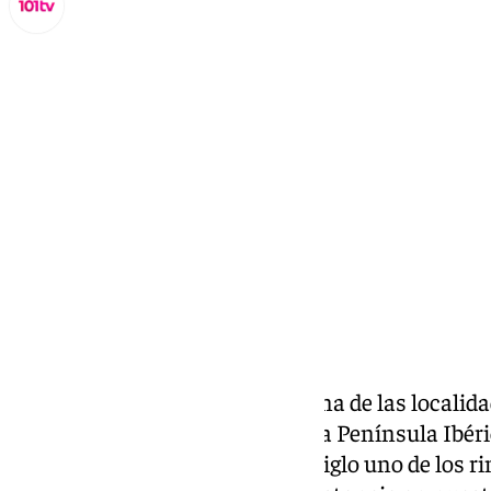
Miguel Alfonso
viernes, 29 noviembre 2024, 17:00
Compartir:
Torrox
es desde hace décadas una de las localid
residente de origen alemán en la Península Ibér
Hoffman es desde hace medio siglo uno de los ri