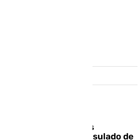
Andalucía
Torrox intensifica sus
relaciones con el Consulado de