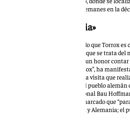
como por la costa del municipio, donde se local
promovidas por empresarios alemanes en la décad
«La pequeña Alemania»
De hecho, el alcalde ha recordado que Torrox es
Alemania del sur de Europa”, ya que se trata del
mayor población germana. “Es un honor contar 
Málaga y todo su equipo en Torrox”, ha manifes
“Para nosotros es un orgullo esta visita que rea
en el origen de las relaciones del pueblo alemán 
urbanización Centro Internacional Bau Hoffman
Óscar Medina. El alcalde ha remarcado que “par
magnífica relación entre Torrox y Alemania; el 
español”.