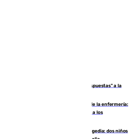
Más de 15.000 ceutíes reclaman "respuestas" a la
crisis migratoria
Buenas noticias para el Málaga desde la enfermería:
Juan Cruz se incorpora con normalidad a los
entrenamientos
Una venganza familiar acaba en tragedia: dos niños
y un adulto mueren en una piscina en Italia