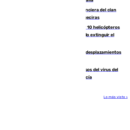
Golpe definitivo a la estructura financiera del clan
de los hermanos Sánchez Castro en Algeciras
Más de 600 bomberos, 169 medios y 10 helicópteros
están desplegados en la zona intentando extinguir el
incendio de Niebla
El eclipse provocará 1,5 millones de desplazamientos
adicionales por carretera
La Junta confirma cinco nuevos casos del virus del
Nilo y suma ya un total de 26 en Andalucía
Lo más visto >
Más noticias
Ver más >