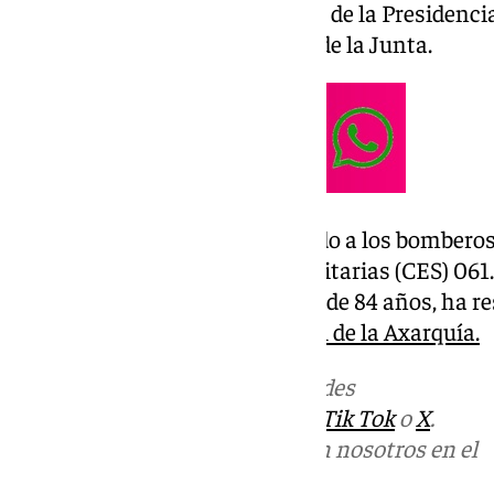
servicio adscrito a la Consejería de la Presidencia
Simplificación Administrativa de la Junta.
La sala coordinadora ha activado a los bomberos, 
y al Centro de Emergencias Sanitarias (CES) 061.
han confirmado que el hombre, de 84 años, ha re
de humo y evacuado al
Hospital de la Axarquía.
Más noticias de
101TV
en las redes
sociales:
Instagram
,
Facebook
,
Tik Tok
o
X
.
Puedes ponerte en contacto con nosotros en el
correo
informativos@101tv.es