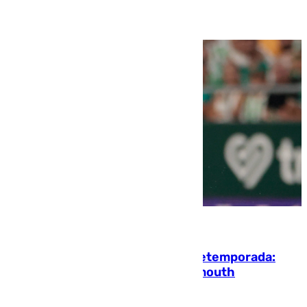
10.08.2026
La ‘delicatessen’ de Isco en la pretemporada:
pisadita y cañito ante el Bournemouth