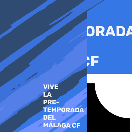
Ir
al
contenido
Tiktok