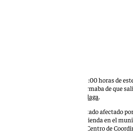
sábado, 23 noviembre 2024, 10:57
Compartir:
El suceso ha tenido lugar a las 8:00 horas de est
recibía el aviso en el que se informaba de que sa
calle Pablo Picasso en
Vélez-Málaga
.
Un hombre de 84 años ha resultado afectado po
incendio en la cocina de una vivienda en el mun
Málaga, según ha informado el Centro de Coordi