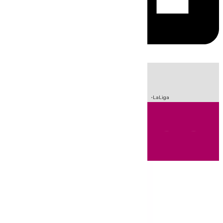
HOY
|
Sucesos
Crisis Migratoria en Ceuta
Fútbol
Incendios
LaLiga
Andalucía