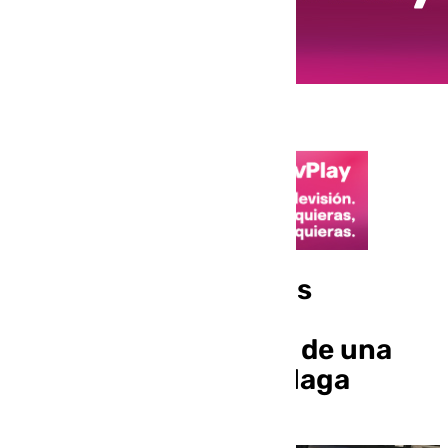
Un hombre de 84 años
afectado por humo al
incendiarse la cocina de una
vivienda en Vélez-Málaga