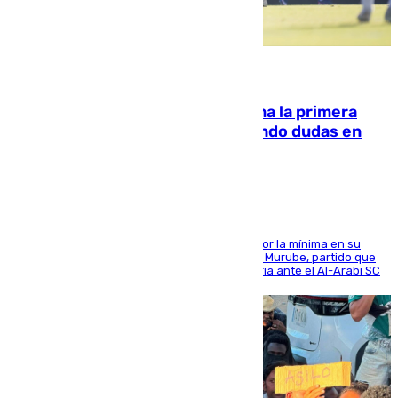
07.08.2026
El Málaga cae ante el Ceuta y suma la primera
derrota de la pretemporada dejando dudas en
defensa
El cuadro dirigido por Juanfran Funes perdió por la mínima en su
envite contra el conjunto caballa en el Alfonso Murube, partido que
se disputó un día después de su primera victoria ante el Al-Arabi SC