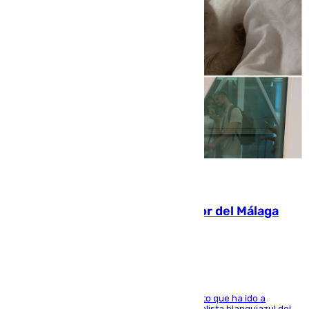
07.08.2026
Isco, la nueva mascota del jugador del Málaga
Dani Lorenzo
El centrocampista marbellí es ‘padre’ de un gato que ha ido a
recoger a Vigo y su nombre es como el exfutbolista blanquiazul del