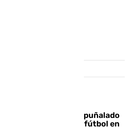
Andalucía
Un joven de 16 años apuñalado
por su entrenador de fútbol en