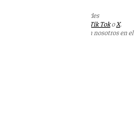
Más noticias de
101TV
en las redes
sociales:
Instagram
,
Facebook
,
Tik Tok
o
X
.
Puedes ponerte en contacto con nosotros en el
correo
informativos@101tv.es
Tags:
Últimas noticias