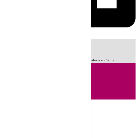
HOY
|
Sucesos
Fútbol
LaLiga
Primera División
Crisis Migratoria en Ceuta
Andalucía