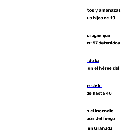
un tren con una catenaria caída
Detenido en Estepona por malos tratos y amenazas
de muerte a su pareja en presencia de sus hijos de 10
años y 11 meses
Desarticulada una red de tráfico de drogas que
introducía la mercancía desde Marruecos: 57 detenidos,
cuatro de ellos en Andalucía
Ferrán Torres, nombrado embajador de la
Comunidad Valenciana tras convertirse en el héroe del
Mundial
Andalucía sigue asfixiada por el calor: siete
provincias, en alerta por temperaturas de hasta 40
grados
Activado el nivel 2 de emergencia en el incendio
forestal de Niebla por la compleja evolución del fuego
Controlado un incendio de rastrojos en Granada