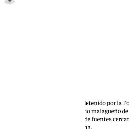
Antonio López
lunes, 17 febrero 2025, 15:12
Compartir:
Un hombre de 62 años ha sido
detenido por la Po
menor de 16 años en el municipio malagueño de
conocer Europa Press de mano de fuentes cercana
entrenador de fútbol de la víctima.