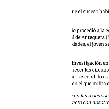
Los alertantes señalaban que el suceso habí
camino de Los Chorrillos
De inmediato, el cuerpo sanitario procedió a la e
posterior evacuación al Hospital de Antequera (
Según han informado las autoridades, el joven s
en observación.
En estos momentos existe una investigación en 
cargo la Guardia Civil para esclarecer las circuns
momento el único detalle que ha trascendido es q
entrenador del equipo de fútbol en el que milita e
Descubre más noticias de 101Tv en las redes soc
Tok
o
X
. Puedes ponerte en contacto con nosotro
informativos@101tv.es