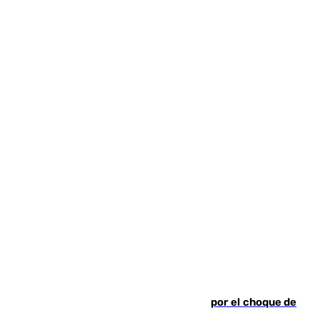
Cortado el Cercanías C-2 de Málaga por el choque de