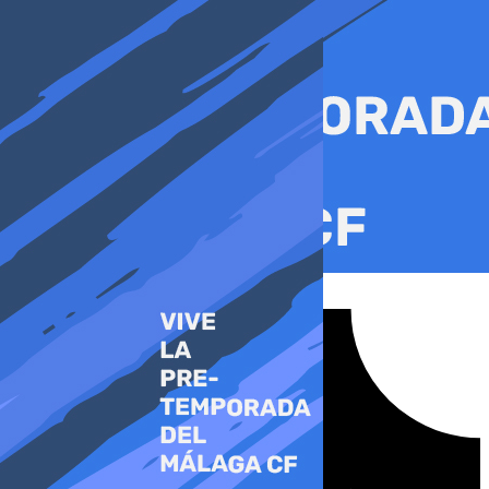
Ir
al
contenido
Tiktok