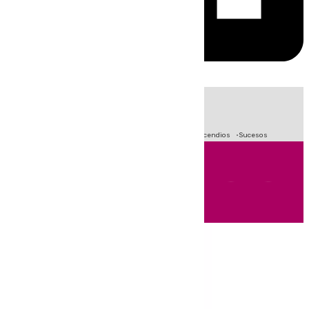
HOY
|
Fútbol
Primera División
Crisis Migratoria en Ceuta
Incendios
Sucesos
Andalucía