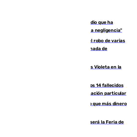
El acalde de Niebla cree que el incendio que ha
afectado a dos aldeas se originó "por una negligencia"
Golpe cofrade en Jaén: investigan el robo de varias
joyas de la Virgen de la Fuensanta Coronada de
Alcaudete
Con Málaga exige duplicar los Puntos Violeta en la
Feria de Málaga
La Justicia ofrece a las familias de los 14 fallecidos
en el incendio de Los Gallardos ser acusación particular
Juanlu Sánchez, el sexto canterano que más dinero
deja en las arcas del Sevilla
Talleres, escape room y música: así será la Feria de
la Juventud Cofrade de Málaga