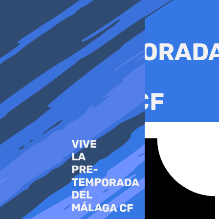
Ir
al
contenido
Tiktok