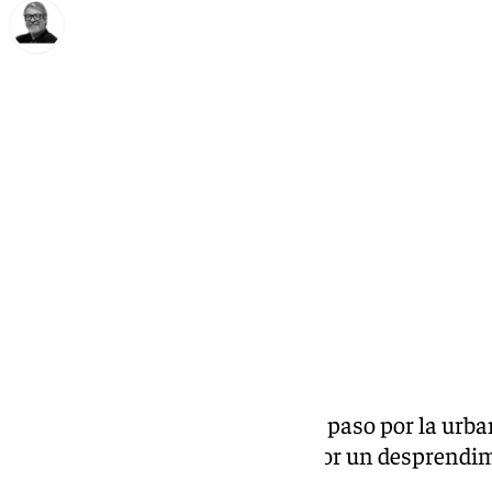
Francisco Marmolejo
martes, 17 septiembre 2024, 11:06
Compartir:
La
Senda Litoral
de Málaga a su paso por la urba
ciudad de Mijas esta afectada por un desprendi
edificio de viviendas en la zona.