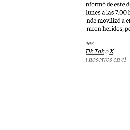
El Servicio de Emergencias
112
informó de este d
un aviso de alarma este pasado lunes a las 7.00 h
urbanización Torrenueva, y a donde movilizó a e
Civil y Policía Local. No se registraron heridos, p
Más noticias de
101TV
en las redes
sociales:
Instagram
,
Facebook
,
Tik Tok
o
X
.
Puedes ponerte en contacto con nosotros en el
correo
informativos@101tv.es
Tags:
Últimas noticias