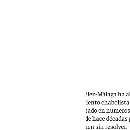
Miguel Alfonso
viernes, 29 noviembre 2024, 18:06
Compartir:
El pleno del Ayuntamiento de Vélez-Málaga ha ab
más, la situación en el asentamiento chabolista d
Mar. Es un asunto que se ha tratado en numerosa
corporaciones municipales desde hace décadas p
el propio consistorio veleño siguen sin resolver.