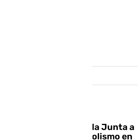
Andalucía
Vélez-Málaga insta a la Junta a
actuar frente al chabolismo en