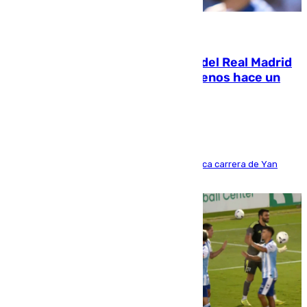
07.08.2026
El fichaje más caro de la historia del Real Madrid
costaba 105 millones de euros menos hace un
año y jugaba en Leganés
Del filial pepinero a récord absoluto: la meteórica carrera de Yan
Diomande en solo doce meses