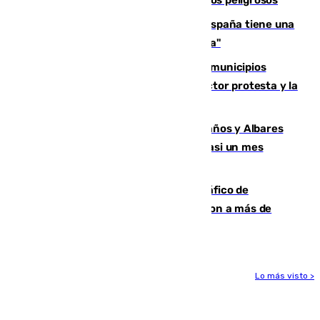
Javier Fernández: "El Gobierno de España tiene una
preocupación y una prioridad con Sevilla"
Las ferias de verano de numerosos municipios
andaluces se quedan sin cohetes: el sector protesta y la
Junta mantiene el protocolo
Los ministros Marlaska, Robles, Bolaños y Albares
comparecerán por las crisis de Ceuta casi un mes
después
Cae una de las mayores redes de tráfico de
personas y droga en España: introdujeron a más de
2.000 migrantes de forma ilegal
Lo más visto >
Más noticias