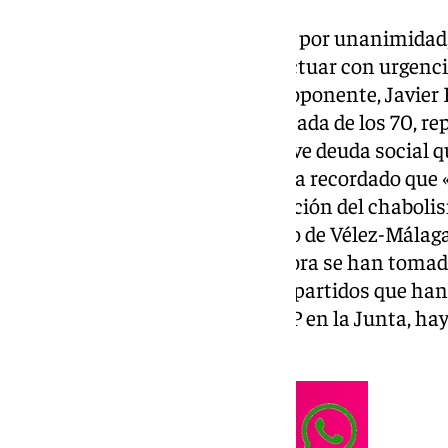
En esta ocasión se ha aprobado por unanimidad
moción instando a la Junta a actuar con urgenci
de este núcleo chabolista. El proponente, Javier
asentamiento, surgido en la década de los 70, re
insalubridad extrema y una grave deuda social q
décadas ignorando». Herreros ha recordado que «
aprobó un plan para la erradicación del chaboli
800.000 euros al Ayuntamiento de Vélez-Málaga
Sin embargo, ni entonces ni ahora se han tomad
sentido, ha lamentado que «los partidos que han
administraciones, incluido el PP en la Junta, ha
continúe sin resolverse»