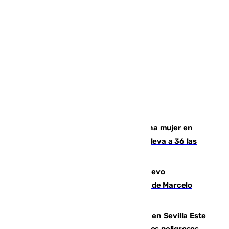
Igualdad confirma el asesinato de una mujer en
Benahavís como violencia machista y eleva a 36 las
víctimas en 2026
El exdelantero Diego Forlán es el nuevo
seleccionador de Uruguay tras la salida de Marcelo
Bielsa
Reabierto el parque canino cerrado en Sevilla Este
tras detectarse alimentos con elementos peligrosos