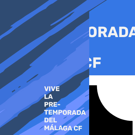
Ir
al
contenido
Tiktok