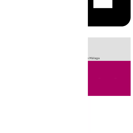
HOY
|
Fútbol
Sucesos
Primera División
Incendios
Feria de Málaga
Andalucía