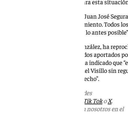
tener muy pronto soluciones para esta situación
El concejal de Andalucía por Sí, Juan José Segura
muy recurrente en este Ayuntamiento. Todos los
todos queremos que se resuelva lo antes posible”
El portavoz del PSOE, Víctor González, ha repro
que no optara en 2022 a los fondos aportados po
erradicación del chabolismo y ha indicado que “
Nuevo de la Axarquía y Cuesta del Visillo sin reg
a estas familias pero no se ha hecho”.
Más noticias de
101TV
en las redes
sociales:
Instagram
,
Facebook
,
Tik Tok
o
X
.
Puedes ponerte en contacto con nosotros en el
correo
informativos@101tv.es