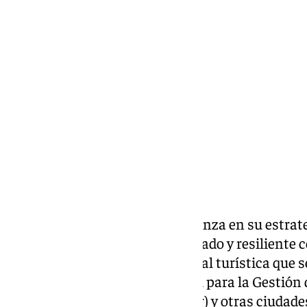
Ignacio Pérez
sábado, 22 marzo 2025, 16:34
Compartir:
El Ayuntamiento de
Málaga
avanza en su estrate
‘smart city’, sostenible, digitalizado y resilient
para crear una plataforma digital turística que
sinergia con la Sociedad Estatal para la Gestión 
Tecnologías Turísticas (Segittur) y otras ciudade