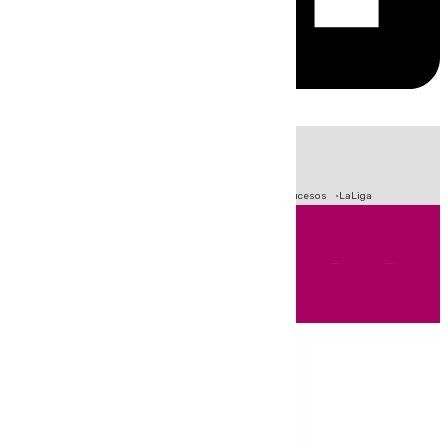
HOY
|
Fútbol
Primera División
Crisis Migratoria en Ceuta
Sucesos
LaLiga
Andalucía