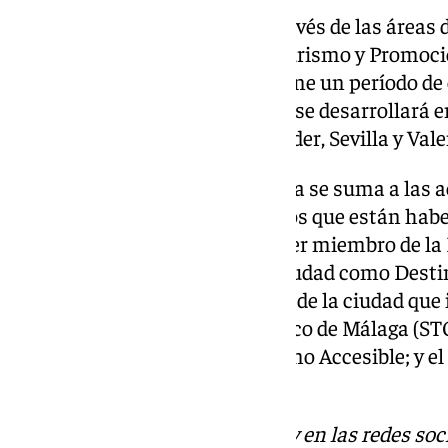
Esta iniciativa, gestionada a través de las áreas
Captación de inversiones; de Turismo y Promoci
Hacienda y Fondos de la UE, tiene un período de 
de 2026. Además, este proyecto se desarrollará e
como son Costa del Sol, Santander, Sevilla y Vale
Cabe recordar que esta iniciativa se suma a las 
impulsados al respecto, entre los que están habe
Turismo Inteligente en 2020; ser miembro de la R
de Segittur que identifica a la ciudad como Desti
planes estratégicos de Turismo de la ciudad que i
albergar el Observatorio Turístico de Málaga (ST
ONU Turismo; el plan de Turismo Accesible; y el 
en Destino (PSTD).
Descubre más noticias de 101Tv en las redes soc