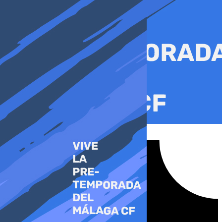
Ir
al
contenido
Tiktok