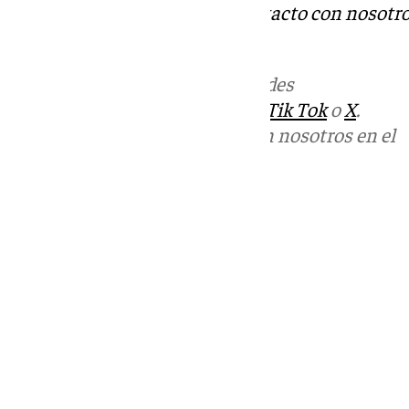
Tok
o
X
. Puedes ponerte en contacto con nosotro
informativos@101tv.es
Más noticias de
101TV
en las redes
sociales:
Instagram
,
Facebook
,
Tik Tok
o
X
.
Puedes ponerte en contacto con nosotros en el
correo
informativos@101tv.es
Tags:
Últimas noticias