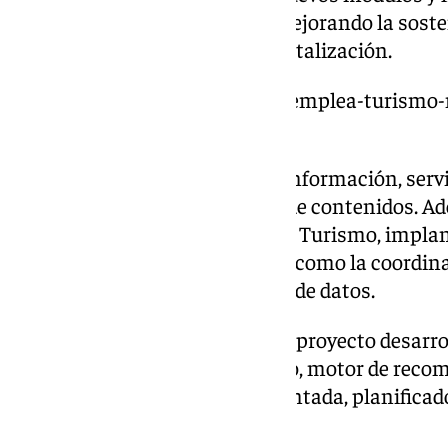
funcionalidades adicionales, mejorando la sosten
como destino a través de su digitalización.
https://www.101tv.es/jornada-emplea-turismo-
demandantes-empleo/
Así, centralizará y unificará la información, ser
turística, a través de un gestor de contenidos. A
digitalización de las Oficinas de Turismo, implan
personalizar la experiencia, así como la coordin
captación de nueva generación de datos.
Para ello, se han incorporado al proyecto desar
destino, asesor virtual cognitivo, motor de reco
turística, realidad virtual aumentada, planificad
universal.