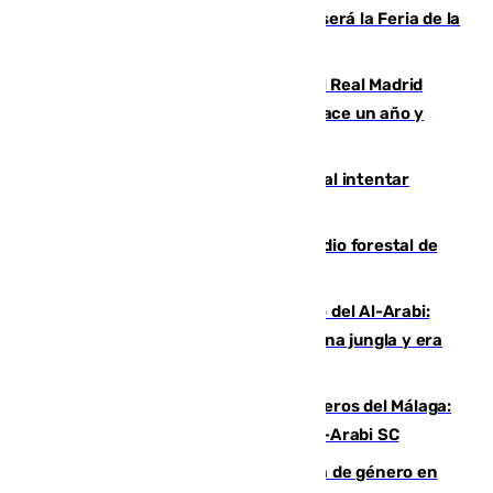
Talleres, escape room y música: así será la Feria de la
Juventud Cofrade de Málaga
El fichaje más caro de la historia del Real Madrid
costaba 105 millones de euros menos hace un año y
jugaba en Leganés
Ceuta suma 82 fallecidos en el mar al intentar
cruzar la frontera española
Huelva eleva a emergencia el incendio forestal de
Niebla
Juanfran Funes, sobre el duro juego del Al-Arabi:
“Por momentos nos hemos metido en una jungla y era
hasta peligroso”
Ya se han estrenado los tres delanteros del Málaga:
Eneko Jauregui, bigoleador contra el Al-Arabi SC
35 mujeres asesinadas por violencia de género en