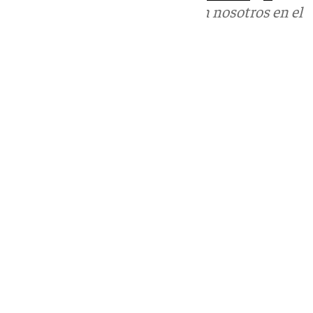
Puedes ponerte en contacto con nosotros en el
correo
informativos@101tv.es
Tags:
Últimas noticias