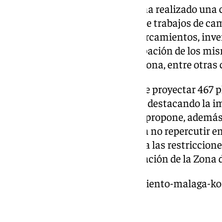
Para llevar a cabo el estudio se ha realizado una 
que se ha incluido una batería de trabajos de c
usuarios de la zona y en los aparcamientos, inve
estacionamiento, grado de ocupación de los mism
empresas y asociaciones de la zona, entre otras 
La conclusión es la necesidad de proyectar 467 
(adicional a la oferta existente), destacando la 
accesos a la MA-20 y MA-21. Se propone, además
tarificación para el usuario para no repercutir 
valor de esta alternativa frente a las restriccion
fundamentalmente la implantación de la Zona d
https://www.101tv.es/ayuntamiento-malaga-ko-
electricos/