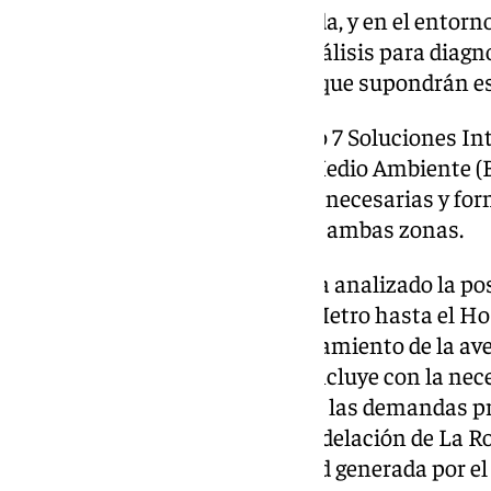
o la remodelación de La Rosaleda, y en el entor
que se hayan realizado unos análisis para diagno
calcular la movilidad generada que supondrán e
El trabajo, realizado por Estudio 7 Soluciones In
Infraestructuras, Movilidad y Medio Ambiente (B
propuestas de infraestructuras necesarias y for
una adecuada funcionalidad en ambas zonas.
En el caso de la zona norte se ha analizado la p
prolongación de la Línea 2 del Metro hasta el Hos
infraestructuras viarias (soterramiento de la av
acceso noroeste). El estudio concluye con la nec
infraestructuras para canalizar las demandas p
Centro comercial Salyt, la remodelación de La Ro
en días laborables y la movilidad generada por el 