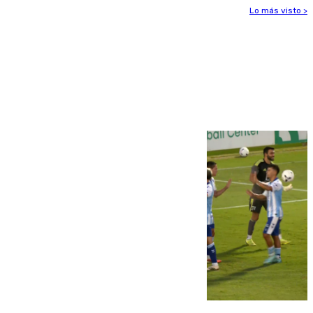
Lo más visto >
Más noticias
Ver más >