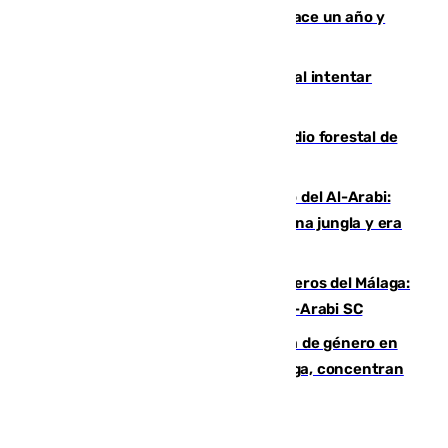
costaba 105 millones de euros menos hace un año y
jugaba en Leganés
Ceuta suma 82 fallecidos en el mar al intentar
cruzar la frontera española
Huelva eleva a emergencia el incendio forestal de
Niebla
Juanfran Funes, sobre el duro juego del Al-Arabi:
“Por momentos nos hemos metido en una jungla y era
hasta peligroso”
Ya se han estrenado los tres delanteros del Málaga:
Eneko Jauregui, bigoleador contra el Al-Arabi SC
35 mujeres asesinadas por violencia de género en
España en este 2026: Andalucía y Málaga, concentran
el foco de la tragedia