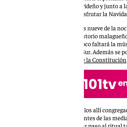
distinta en un entorno muy navideño y junto a la
conocidas ya del mundo para disfrutar la Navida
La fiesta comenzará pasadas las nueve de la noc
21.00 y las 23.45 horas, el Consistorio malagueñ
y otras 5.000 de cotillón. Tampoco faltará la m
multimedia y orquesta Sótano Sur. Además se p
directo con el reloj de la
plaza de la Constitución
A partir de las once de la noche, los allí congreg
orquesta Sótano Sur. Minutos antes de las media
orquesta dejará de tocar para dar paso al ritual