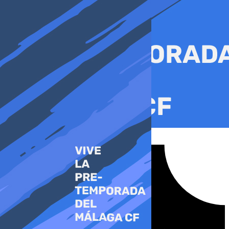
Ir
al
contenido
Tiktok