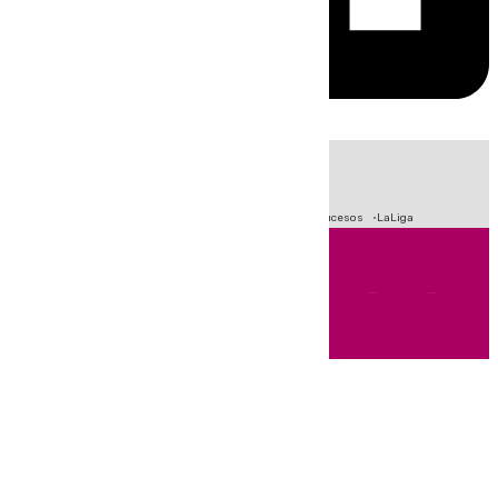
HOY
|
Fútbol
Primera División
Crisis Migratoria en Ceuta
Sucesos
LaLiga
Andalucía