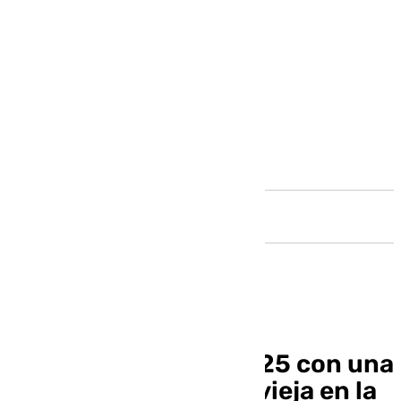
Andalucía
Málaga recibirá el 2025 con una
gran fiesta de Nochevieja en la