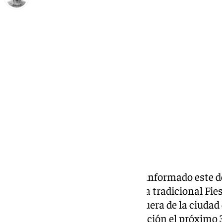
Carlos Rico
domingo, 29 diciembre 2024, 12:45
Compartir:
El
Ayuntamiento de Málaga
ha informado este do
como cada año, ha organizado la tradicional Fies
los malagueños y personas de fuera de la ciudad 
nuevo en la Plaza de la Constitución el próximo