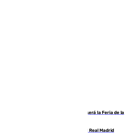
Talleres, escape room y música: así será la Feria de la
Juventud Cofrade de Málaga
El fichaje más caro de la historia del Real Madrid