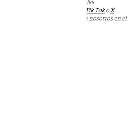
Más noticias de
101TV
en las redes
sociales:
Instagram
,
Facebook
,
Tik Tok
o
X
.
Puedes ponerte en contacto con nosotros en el
correo
informativos@101tv.es
Tags:
Últimas noticias