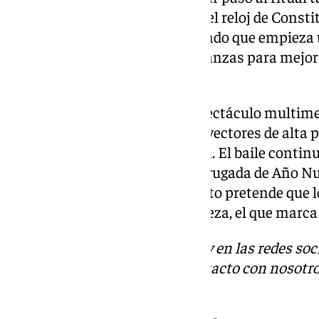
con las uvas. En ese momento, el reloj de Consti
sus toques de campana, indicando que empieza u
mucha gente pondrá sus esperanzas para mejora
nuevas experiencias.
Al mismo tiempo habrá un espectáculo multime
campanadas y contará con proyectores de alta po
de 75.000 vatios de iluminación. El baile continu
noche cuando ya en pleno madrugada de Año Nuev
fiesta con la que el Ayuntamiento pretende que
mejor forma este año que empieza, el que marca e
Descubre más noticias de 101Tv en las redes soc
Tok
o
X
. Puedes ponerte en contacto con nosotro
informativos@101tv.es