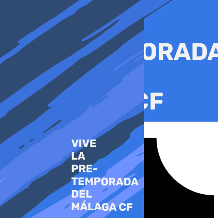
Ir
al
contenido
Tiktok