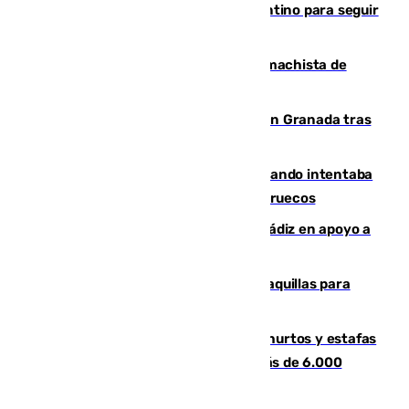
Marruecos, la principal baza de Infantino para seguir
al frente de la FIFA
Pedro Sánchez condena el crimen machista de
Benahavís
Angustioso rescate de una familia en Granada tras
caer su coche por un terraplén
Fallece un joven tras caer al mar cuando intentaba
entrar en parapente a Ceuta desde Marruecos
CIES NO moviliza a la provincia de Cádiz en apoyo a
la respuesta humanitaria de Ceuta
El mercado de Jerez refrigera sus taquillas para
facilitar las compras a sus visitantes
Detenida una pareja por presuntos hurtos y estafas
en Málaga tras ser descubiertos con más de 6.000
euros