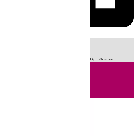
HOY
|
Fútbol
Primera División
Crisis Migratoria en Ceuta
LaLiga
Sucesos
Andalucía