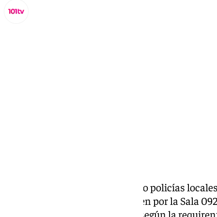
Miguel Alfonso
lunes, 2 diciembre 2024, 11:29
Compartir:
El día 12 de mayo de 2024, cuatro policías locale
actuación tras recibir un aviso en por la Sala 092
una vivienda próxima a la que, según la requiren