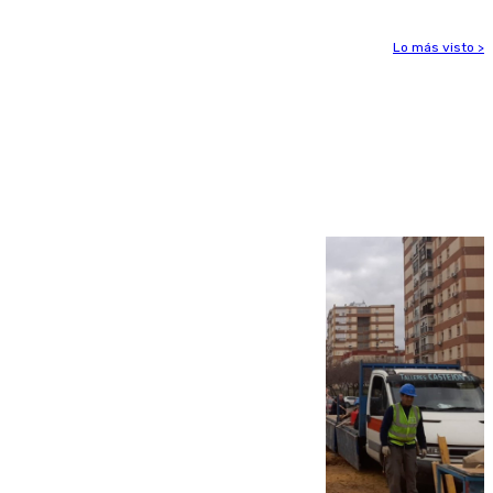
Lo más visto >
Más noticias
Ver más >