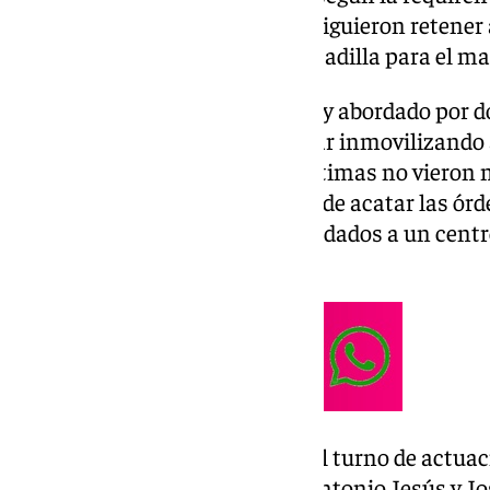
individuos. Los asaltantes consiguieron retener a
vivienda y ahí comenzó una pesadilla para el m
El matrimonio fue sorprendido
y abordado por d
spray de pimienta para terminar inmovilizando a
dinero y joyas, por lo que las víctimas no vieron
dinero a los asaltantes. A pesar de acatar las ór
heridos, por lo que fueron trasladados a un cent
daños causados.
A partir de ese momento, tocó el turno de actua
Policía Local. José, Francisco, Antonio Jesús y J