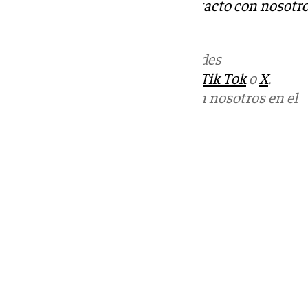
Tok
o
X
. Puedes ponerte en contacto con nosotro
informativos@101tv.es
Más noticias de
101TV
en las redes
sociales:
Instagram
,
Facebook
,
Tik Tok
o
X
.
Puedes ponerte en contacto con nosotros en el
correo
informativos@101tv.es
Tags:
Últimas noticias