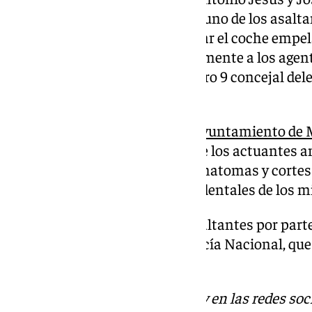
actuar. Consiguieron detener a uno de los asalta
en efectivo, además de encontrar el coche empel
de Málaga ha felicitado públicamente a los agen
por el teniente de alcalde número 9 concejal dele
Avelino Barrionuevo Gener.
En la moción, atendida por el
Ayuntamiento de 
hincapié en el mérito policial de los actuantes an
asaltantes, que provocaron hematomas y cortes e
provocaron la rotura de piezas dentales de los 
Una vez detenido uno de los asaltantes por parte 
puestos a disposición de la Policía Nacional, que
investigación de los hechos.
Descubre más noticias de 101Tv en las redes soc