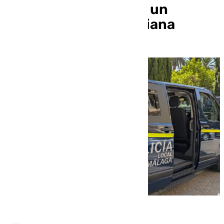
ladrón que maniató a un
matrimonio en Churriana