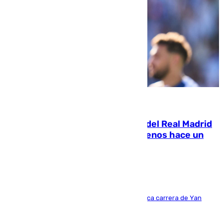
07.08.2026
El fichaje más caro de la historia del Real Madrid
costaba 105 millones de euros menos hace un
año y jugaba en Leganés
Del filial pepinero a récord absoluto: la meteórica carrera de Yan
Diomande en solo doce meses