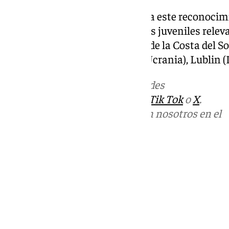
En cualquier caso, Málaga busca este reconocim
semilla de futuro y tejer alianzas juveniles relev
Capitalidad Europea, la capital de la Costa del So
como Tromsø (Noruega), Lviv (Ucrania), Lublin (P
Más noticias de
101TV
en las redes
sociales:
Instagram
,
Facebook
,
Tik Tok
o
X
.
Puedes ponerte en contacto con nosotros en el
correo
informativos@101tv.es
Tags:
Últimas noticias