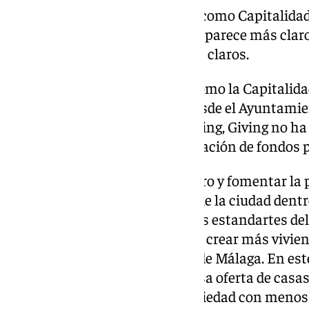
Cuando se trata de propuestas como Capitalidad 
día luchó Málaga) o del Deporte parece más claro
trasladar a eventos e iniciativas claros.
En el caso de algo tan amplio como la Capitalid
interrogantes. De momento, desde el Ayuntamient
con su campaña de Moving, Living, Giving no ha 
pueda revertir en ayudas o captación de fondos 
Sí que se busca descifrar el futuro y fomentar la
así como la europeidad dentro de la ciudad den
quienes están llamados a ser los estandartes de
el de la vivienda y la urgencia de crear más vivi
preocupe hoy día a los jóvenes de Málaga. En es
en esta carrera con una generosa oferta de casa
para aquellos sectores de la sociedad con menos