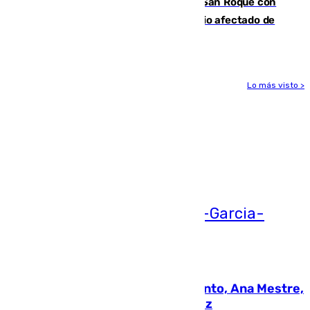
Estabilizado el incendio forestal de San Roque con
19 familias aún desalojadas y un domicilio afectado de
gravedad
Lo más visto >
Más noticias
Ver más >
05.08.2026
La nueva presidenta del Parlamento, Ana Mestre,
hace parada institucional en Cádiz