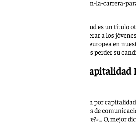
https://www.101tv.es/malaga-en-la-carrera-para
juventud-2027/
La Capital Europea de la Juventud es un título o
Juventud diseñado para empoderar a los jóvenes,
juvenil y fortalecer la identidad europea en nues
segunda vez que se presenta tras perder su cand
¿En qué consiste la Capitalidad 
Juventud?
Siempre que las ciudades luchan por capitalidade
entre la ciudadanía -y los medios de comunicaci
para qué vale? ¿En qué se traduce?»… O, mejor dic
Málaga.