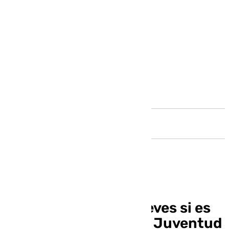
Andalucía
Málaga sabrá este jueves si es
Capital Europea de la Juventud