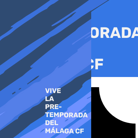
Ir
al
contenido
Tiktok