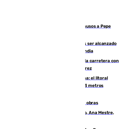
Granada despide con lágrimas y aplausos a Pepe
Habichuela
Un futbolista de 24 años muere tras ser alcanzado
por un rayo durante un partido en Tailandia
Muere un conductor tras salirse de la carretera con
su turismo en la A-480 a la altura de Jerez
Julio supera a junio en basura marina: el litoral
occidental malagueño recoge más de 33 metros
cúbicos de residuos
El Cádiz se afila ante un Granada en obras
La nueva presidenta del Parlamento, Ana Mestre,
hace parada institucional en Cádiz