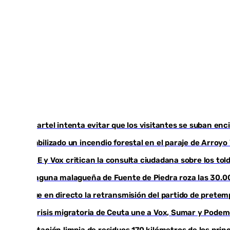
Un cartel intenta evitar que los visitantes se suban en
Estabilizado un incendio forestal en el paraje de Arroy
PSOE y Vox critican la consulta ciudadana sobre los tol
La laguna malagueña de Fuente de Piedra roza las 30.0
Sigue en directo la retransmisión del partido de prete
La crisis migratoria de Ceuta une a Vox, Sumar y Pode