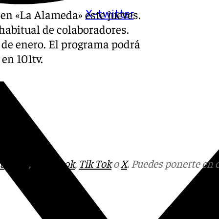
 en «La Alameda» este jueves.
X-twitter
habitual de colaboradores.
 de enero. El programa podrá
 en 101tv.
tagram
,
Facebook
,
Tik Tok
o
X
. Puedes ponerte en 