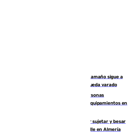
Susto en Marbella: un atún de gran tamaño sigue a
un bañista hasta la orilla de la playa y queda varado
Emvisesa refuerza la atención a personas
vulnerables con cesión de viviendas y equipamientos en
Sevilla
Condenado a dos años de cárcel por sujetar y besar
a una menor tras abordarla en plena calle en Almería