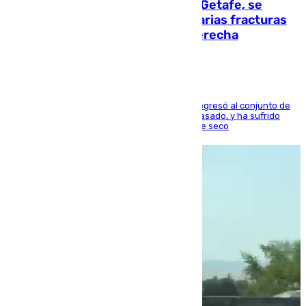
Christantus Uche, delantero del Getafe, se
perderá toda la temporada por varias fracturas
en los ligamentos de su rodilla derecha
El centrocampista reconvertido en atacante regresó al conjunto de
la capital, después de salir obligado el curso pasado, y ha sufrido
una lesión que lo mantendrá un año en el dique seco