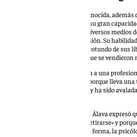
María Jesús Álava Reyes es reconocida, además d
impecable como psicóloga, por su gran capacida
la experta ha dejado huella en diversos medios 
escrita hasta la radio y la televisión. Su habilid
es lo que ha cimentado el éxito rotundo de sus li
inutilidad del sufrimiento’, del que se vendiero
«Es un honor recibir en Marbella a
una profesiona
nivel nacional e internacional,
porque lleva una
años en el área de la psicología,
y ha sido avalad
expresó Kika Caracuel.
En la presentación, María Jesús Álava expresó q
«porque hay que saber cuándo retirarse» y porque,
«empezaría a repetirse». De esta forma, la psicól