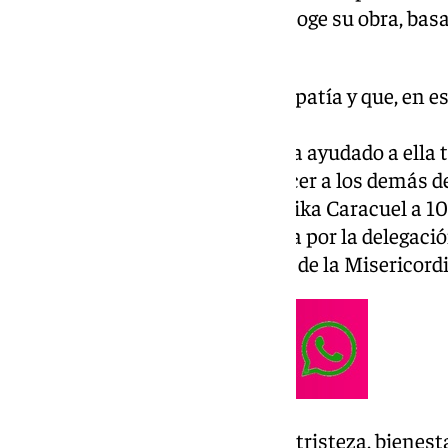
través de los contenidos que recoge su obra, ba
de experiencia como psicóloga.
«Es una mujer con una gran empatía y que, en este
misma en canal y pone sobre
la mesa lo que la psicología le ha ayudado a ella 
impostora si tratara de convencer a los demás de 
no lo hubiera hecho», expresó Kika Caracuel a 10
tras la presentación, organizada por la delegac
de Marbella, en el Hospital Real de la Misericordi
Amor, desamor, humor, alegría, tristeza, bienes