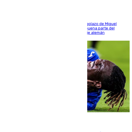
El conjunto de Luis García se adelantó con un golazo de Miguel
Sierra y ofreció buenas sensaciones durante buena parte del
encuentro, pero acabó cediendo ante el empuje alemán
08.08.2026