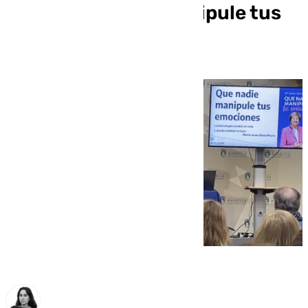
libro: ‘Que nadie manipule tus
emociones’