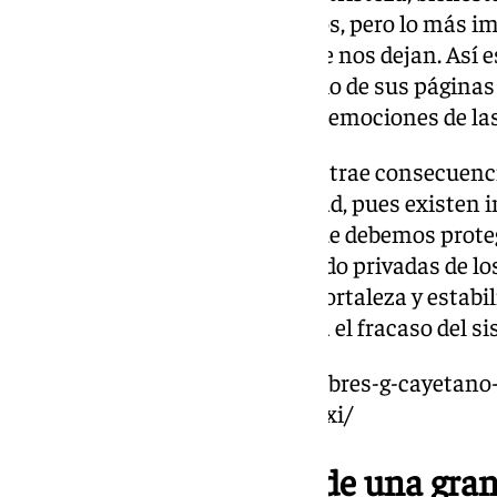
emociones que experimentamos, pero lo más impo
es, sin duda, las enseñanzas que nos dejan. Así e
este libro, advierte ya al principio de sus páginas
en día se pueden manipular las emociones de la
En su opinión, la mentira ya no trae consecuenci
que no actuemos con ingenuidad, pues existen i
sensibilidad y empatía de los que debemos prot
las nuevas generaciones han sido privadas de lo
enfrentar sus dificultades con fortaleza y estab
perspectiva, la psicología refleja el fracaso del 
https://www.101tv.es/pijo-hombres-g-cayetano-
media-seria-derrota-del-siglo-xxi/
Las últimas páginas de una gran