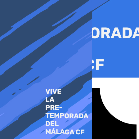
Ir
al
contenido
Tiktok