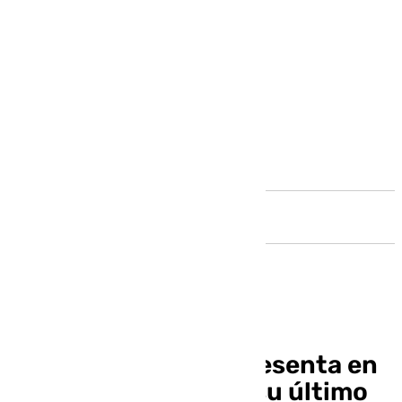
Andalucía
María Jesús Álava presenta en
Marbella el que será su último