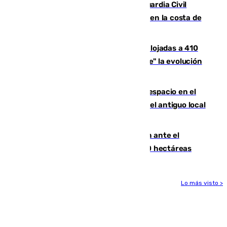
Persecución en Punta Umbría: la Guardia Civil
interviene más de 800 kilos de cocaína en la costa de
Huelva
El incendio de Niebla mantiene desalojadas a 410
personas que siguen con "incertidumbre" la evolución
del viento
Las marcas internacionales ganan espacio en el
Centro de Málaga: la Tagliatella abre en el antiguo local
de Vox Sports Bar
Moreno pide extremar la precaución ante el
incendio de Niebla, que supera las 4.000 hectáreas
Lo más visto >
Más noticias