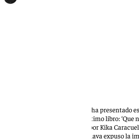
Elena Lozano
viernes, 7 marzo 2025, 11:51
Compartir:
La psicóloga María Jesús Álava ha presentado e
será, según ha anunciado, su último libro: ‘Que
Durante el evento, presentado por Kika Caracuel,
asesoría jurídica en Marbella, Álava expuso la i