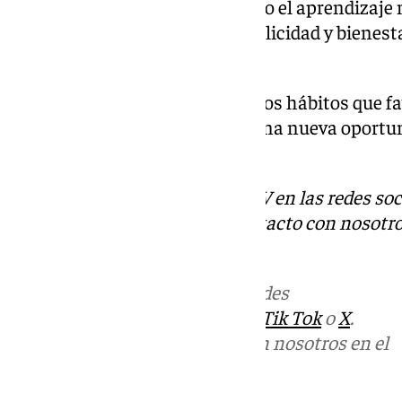
trayectoria como autora dejando el aprendizaje 
últimas páginas: que nuestra felicidad y bienes
nosotros mismos.
«Depende de ti desarrollar buenos hábitos que fa
mental. Recuerda: cada día es una nueva oportun
nadie manipule tus emociones’.
Descubre más noticias de 101TV en las redes soc
Tok
o
X
. Puedes ponerte en contacto con nosotro
informativos@101tv.es
Más noticias de
101TV
en las redes
sociales:
Instagram
,
Facebook
,
Tik Tok
o
X
.
Puedes ponerte en contacto con nosotros en el
correo
informativos@101tv.es