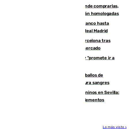
Gafas para el eclipse solar 2026: dónde comprarlas,
dónde conseguirlas y cómo saber si están homologadas
Vinícius Júnior seguirá vestido de blanco hasta
2032 tras cerrar su renovación con el Real Madrid
Rodrigo negocia su fichaje por el Barcelona tras
romper con el Madrid y revoluciona el mercado
El Rey traslada a Vivas su respaldo y "promete ir a
Ceuta" después de la crisis migratoria
El primer ciclo de las carreras de caballos de
Sanlúcar arranca este sábado con 27 pura sangres
Continúan los cierres de parques caninos en Sevilla:
se detectan alimentos que contienen elementos
peligrosos
Lo más visto >