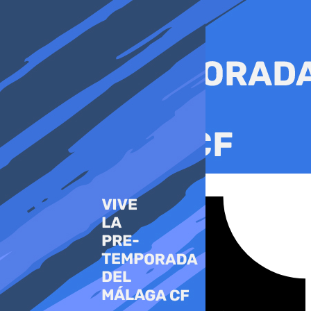
Ir
al
contenido
Tiktok