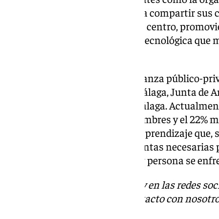
Innovación Social trabajan para compartir sus 
las entidades impulsadas por el centro, promov
para incorporar la perspectiva tecnológica que 
estas iniciativas.
En mayo de 2022, fruto de la alianza público-pr
Telefónica, Ayuntamiento de Málaga, Junta de A
Málaga, abrió sus puertas 42 Málaga. Actualme
estudiantes, en torno al 78% hombres y el 22% m
con un modelo «disruptivo» de aprendizaje que, 
provincial, «ofrece las herramientas necesarias
tecnológicos a los que cualquier persona se enfren
Descubre más noticias de 101Tv en las redes soc
Tok
o
X
. Puedes ponerte en contacto con nosotro
informativos@101tv.es