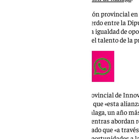
Según ha informado la institución provincial en
puesta en marcha fruto del acuerdo entre la Dip
tiene el propósito de favorecer la igualdad de opo
territorial, además de impulsar el talento de la p
La vicepresidenta y diputada provincial de Inno
Antonia Ledesma, ha sostenido que «esta alianz
campus de programación 42 Málaga, un año más,
Centro de Innovación Social mientras abordan ret
tecnología». Además, ha trasladado que «a través d
Diputación es acercar nuevas oportunidades a la