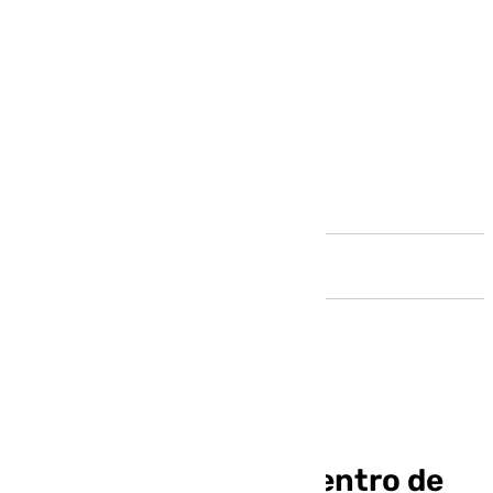
Andalucía
Más de cien alumnos,
beneficiados por el Centro de