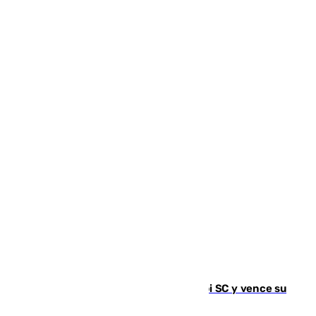
El Málaga es muy superior al Al-Arabi SC y vence su
primer encuentro de pretemporada