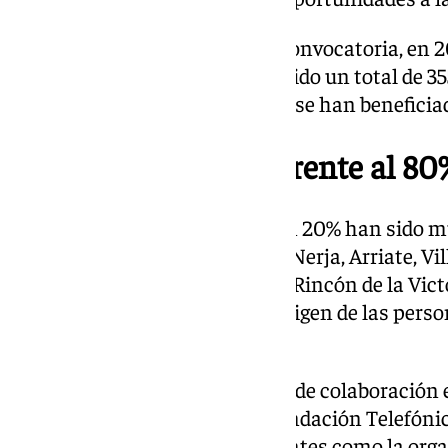
Desde que se abrió la primera convocatoria, en 2
explicado que La Noria ha recibido un total de 35
alojamiento gratuito de las que se han beneficia
Un 20% de mujeres frente al 8
Del total de los beneficiarios, un 20% han sido m
hombres. Cártama, Coín, Ojén, Nerja, Arriate, Vi
Arenas, Villanueva del Rosario, Rincón de la Vict
algunos de los municipios de origen de las perso
alojamiento.
Desde el inicio de este proyecto de colaboración
programación 42 Málaga de Fundación Telefónica
Málaga, en 2022, tanto estudiantes como la orga