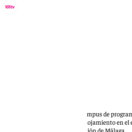
Miguel Alfonso
sábado, 28 diciembre 2024, 17:26
Compartir:
Un centenar de personas del campus de progra
beneficiarias del programa de alojamiento en el 
Innovación Social de la
Diputación de Málaga
.