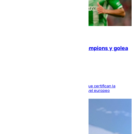
06.08.2026
El Betis supera el examen de Champions y golea
al Arsenal en Dublín (1-3)
Riquelme, Deossa y Fornals firman los tantos que certifican la
superioridad bética ante un rival de máximo nivel europeo