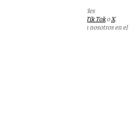
Más noticias de
101TV
en las redes
sociales:
Instagram
,
Facebook
,
Tik Tok
o
X
.
Puedes ponerte en contacto con nosotros en el
correo
informativos@101tv.es
Tags:
Últimas noticias