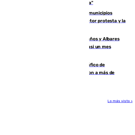
preocupación y una prioridad con Sevilla"
Las ferias de verano de numerosos municipios
andaluces se quedan sin cohetes: el sector protesta y la
Junta mantiene el protocolo
Los ministros Marlaska, Robles, Bolaños y Albares
comparecerán por las crisis de Ceuta casi un mes
después
Cae una de las mayores redes de tráfico de
personas y droga en España: introdujeron a más de
2.000 migrantes de forma ilegal
Lo más visto >
Más noticias
Ver más >