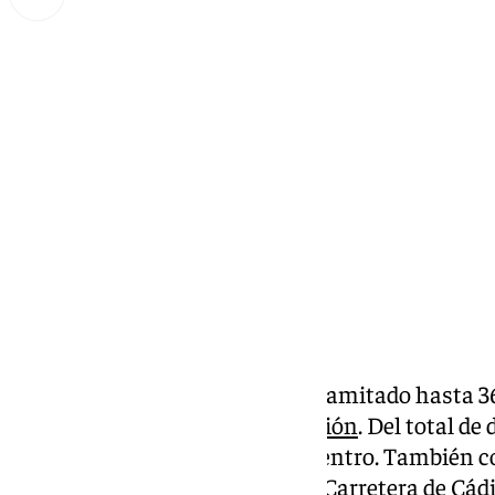
Lynx Devs
miércoles, 19 marzo 2025, 13:26
Compartir:
La Policía Local de Málaga ha tramitado hasta 
espacios públicos sin autorización
. Del total de
sido localizadas en el distrito Centro. También 
y tres en Cruz del Humilladero, Carretera de Cád