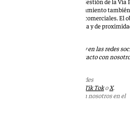
A través del Área de Comercio, Gestión de la Vía
Actividad Empresaria, el Ayuntamiento también
persianas de establecimientos comerciales. El obj
dinamizar el comercio minorista y de proximidad 
el Barrio’.
Descubre más noticias de 101Tv en las redes soc
Tok
o
X
. Puedes ponerte en contacto con nosotro
informativos@101tv.es
Más noticias de
101TV
en las redes
sociales:
Instagram
,
Facebook
,
Tik Tok
o
X
.
Puedes ponerte en contacto con nosotros en el
correo
informativos@101tv.es
Tags: