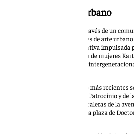
Promoción del arte urbano
Desde la Casona del Parque, a través de un comu
promueve la creación de murales de arte urbano
Más Bella’. Se trata de una iniciativa impulsada 
Ciudadana junto a la asociación de mujeres Kartio
implicación vecinal y el diálogo intergeneracion
embellecer la ciudad.
Los tres murales de arte urbano más recientes s
San Miguel, entre las plazas del Patrocinio y de 
Otras muestras están en las escaleras de la aven
frente a los Baños del Carmen, la plaza de Doct
Marítimo Antonio Banderas.