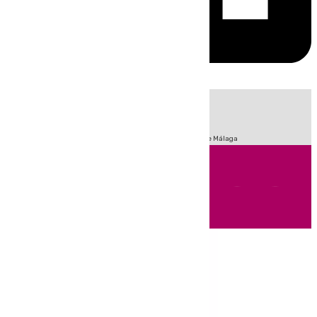
HOY
|
Fútbol
Sucesos
Primera División
Incendios
Feria de Málaga
Andalucía