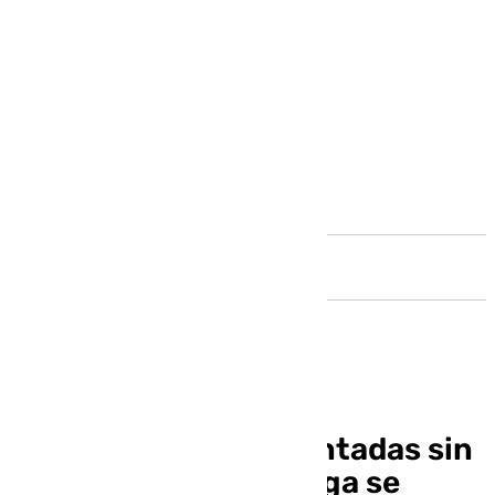
Andalucía
Más de la mitad de pintadas sin
autorización en Málaga se