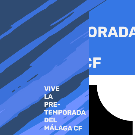
Ir
al
contenido
Tiktok