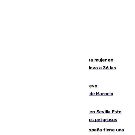
Igualdad confirma el asesinato de una mujer en
Benahavís como violencia machista y eleva a 36 las
víctimas en 2026
El exdelantero Diego Forlán es el nuevo
seleccionador de Uruguay tras la salida de Marcelo
Bielsa
Reabierto el parque canino cerrado en Sevilla Este
tras detectarse alimentos con elementos peligrosos
Javier Fernández: "El Gobierno de España tiene una