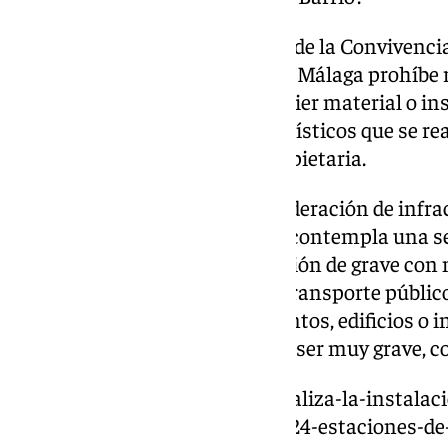
La Ordenanza para la Garantía de la Convivencia
Espacio Urbano en la ciudad de Málaga prohíbe r
escritos o grafismos con cualquier material o i
superficie, salvo los murales artísticos que se r
Consistorio o de la persona propietaria.
Estas prácticas tienen la consideración de infra
hasta 750 euros. La normativa contempla una ser
infracción tienen la consideración de grave con 
se producen en elementos del transporte público
públicos. Si afectan a monumentos, edificios o 
protegidos, la infracción pasa a ser muy grave, 
https://www.101tv.es/renfe-finaliza-la-instalac
videovigilancia-inteligente-en-24-estaciones-de