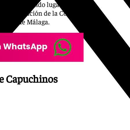
ónica ha tenido lugar esta
interpretación de la Coral
nfónica de Málaga.
 de Capuchinos