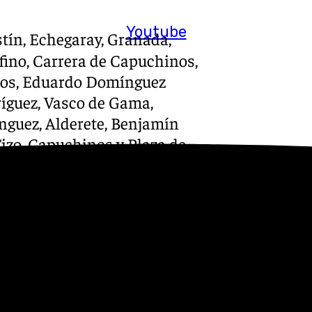
Youtube
stín, Echegaray, Granada,
fino, Carrera de Capuchinos,
nos, Eduardo Domínguez
ríguez, Vasco de Gama,
nguez, Alderete, Benjamín
Tizo, Capuchinos y Plaza de
la Pastora
 octubre.