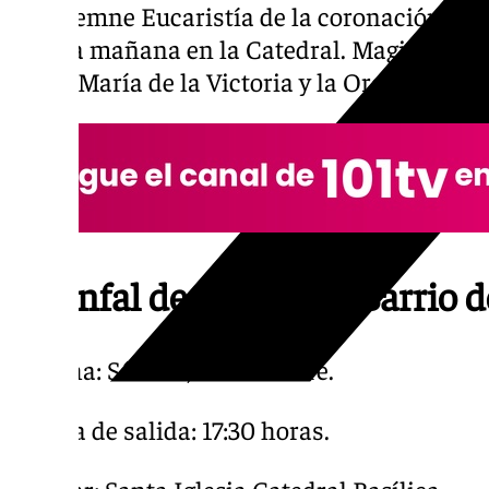
La solemne Eucaristía de la coronación can
misma mañana en la Catedral. Magistral la 
Santa María de la Victoria y la Orquesta si
Triunfal de regreso al Barrio
● Fecha: Sábado, 5 de octubre.
● Hora de salida: 17:30 horas.