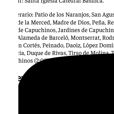
● Lugar: Santa Iglesia Catedral Basílica.
● Itinerario: Patio de los Naranjos, San Agu
Plaza de la Merced, Madre de Dios, Peña, Re
Plaza de Capuchinos, Jardines de Capuchi
Ávila, Alameda de Barceló, Montserrat, Rod
Hernán Cortés, Peinado, Daoiz, López Domí
Palencia, Duque de Rivas, Tirso de Molina, 
Capuchinos (2:00).
Veneración en su camarín de 
Coronada
● Fechas: Desde el lunes 6 al miércoles 8 de