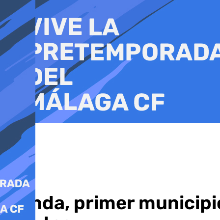
Ir
al
contenido
Monda, primer municipio