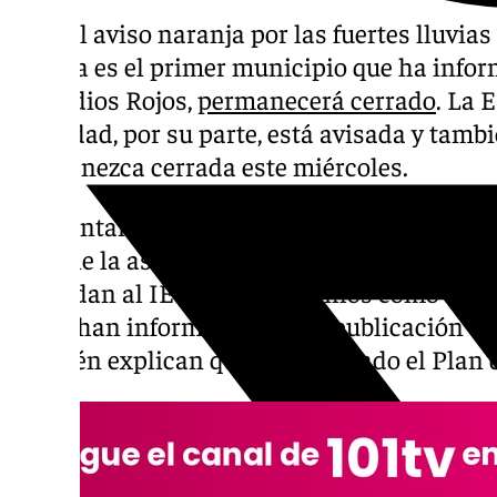
Ante el aviso naranja por las fuertes lluvias
Monda es el primer municipio que ha inform
Remedios Rojos,
permanecerá cerrado
. La 
localidad, por su parte, está avisada y ta
permanezca cerrada este miércoles.
El Ayuntamiento del municipio malagueño,
cancele la asistencia del alumnado de la ESO
trasladan al IES Los Montecillos como centr
Así lo han informado en una publicación en 
también explican que han activado el Plan