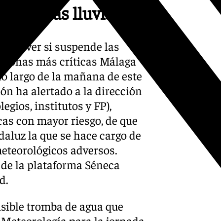
es de las lluvias
 para ver si suspende las
s zonas más críticas Málaga
 lo largo de la mañana de este
ón ha alertado a la dirección
egios, institutos y FP),
cas con mayor riesgo, de que
daluz la que se hace cargo de
meteorológicos adversos.
e de la plataforma Séneca
d.
isible tromba de agua que
e Meteorología para la jornada