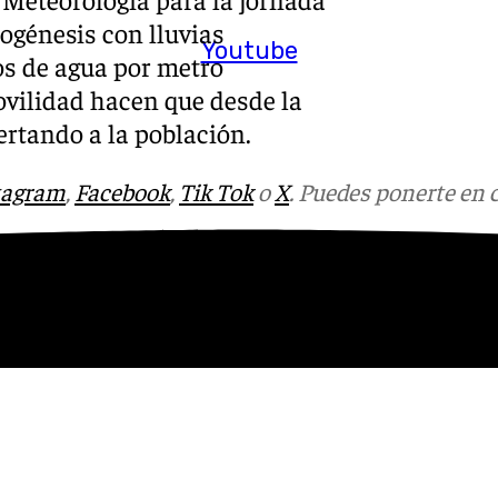
logénesis con lluvias
Youtube
ros de agua por metro
ovilidad hacen que desde la
ertando a la población.
tagram
,
Facebook
,
Tik Tok
o
X
. Puedes ponerte en 