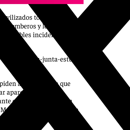
movilizados todos los
il, Bomberos y los servicios
as posibles incidencias por
-de-seneca-la-junta-estudia-
piden a la población que
tar aparcar en zonas
ante cualquier incidencia
 Monda y con el teléfono de