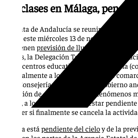
Las clases en Málaga, pendient
La Junta de Andalucía se reunirá esta tarde
clases este miércoles 13 de noviembre en la
que tienen
previsión de lluvias extremas
. A
martes, la Delegación Territorial de Educaci
de los centros educativos de la provincia (col
especialmente a los que están en las comar
es la Consejería de Interior del Gobierno an
la gestión de esta situación de fenómenos 
Ahora, a los padres les toca estar pendient
para ver si finalmente se cancela la activida
Málaga está
pendiente del cielo
y de la prev
incluyen los partes de la Agencia Estatal d