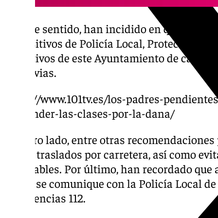
En este sentido, han incidido en que están 
dispositivos de Policía Local, Protección Civ
operativos de este Ayuntamiento de cara a l
las lluvias.
https://www.101tv.es/los-padres-pendientes
suspender-las-clases-por-la-dana/
Por otro lado, entre otras recomendaciones 
eviten traslados por carretera, así como evi
inundables. Por último, han recordado que 
deben se comunique con la Policía Local de
emergencias 112.