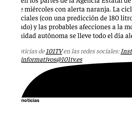
de este miércoles con alerta naranja. La cic
torrenciales (con una predicción de 180 lit
cuadrado) y las probables afecciones a la m
comunidad autónoma se lleve todo el día al
Más noticias de
101TV
en las redes sociales:
Ins
correo
informativos@101tv.es
Tags:
Últimas noticias