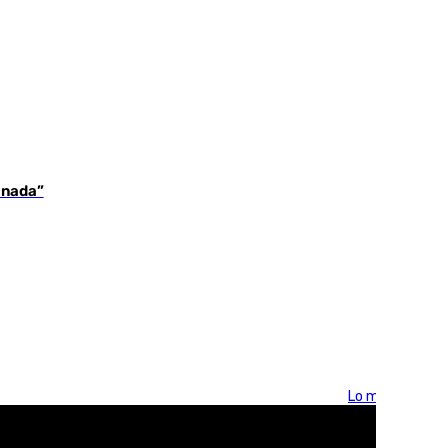
 nada”
Lo más visto >