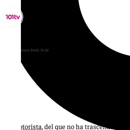
Miguel Alfonso
martes, 28 enero 2025, 12:22
Compartir:
Un
motorista
, del que no ha trascendido la 