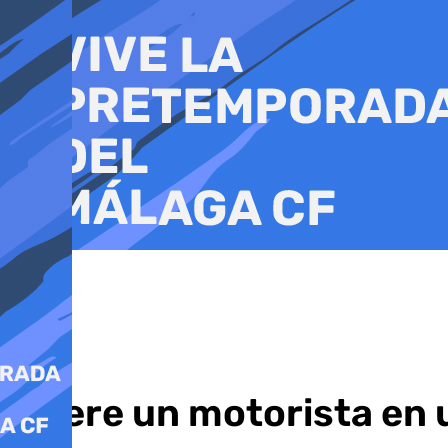
Ir
al
contenido
Muere un motorista en u