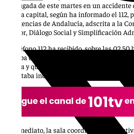
madrugada de este martes en un accidente d
Málaga capital, según ha informado el 112, 
Emergencias de Andalucía, adscrita a la Con
Interior, Diálogo Social y Simplificación Ad
El Teléfono 112 ha recibido, sobre las 02.50
alertaba de una caída de moto en la rotonda
Málaga y que solicitaba asistencia sanitaria
que estaba inconsciente en la calzada.
De inmediato, la sala coordinadora ha activ