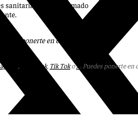
tes sanitarias han confirmado
dente.
s
 Puedes ponerte en contacto
v.es
tagram
,
Facebook
,
Tik Tok
o
X
. Puedes ponerte en 