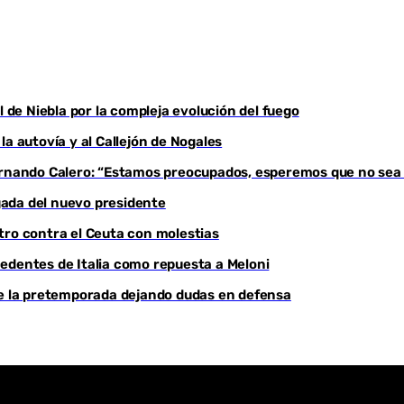
Youtube
l de Niebla por la compleja evolución del fuego
a autovía y al Callejón de Nogales
Fernando Calero: “Estamos preocupados, esperemos que no sea
egada del nuevo presidente
tro contra el Ceuta con molestias
edentes de Italia como repuesta a Meloni
de la pretemporada dejando dudas en defensa