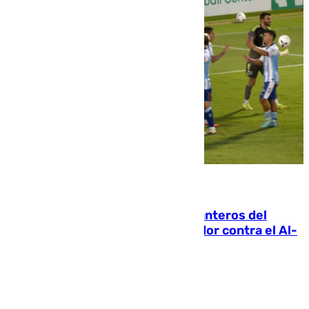
06.08.2026
Ya se han estrenado los tres delanteros del
Málaga: Eneko Jauregui, bigoleador contra el Al-
Arabi SC