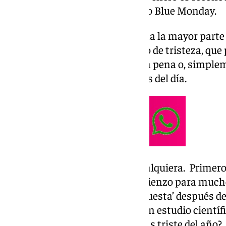
‘el día más deprimente del año’ o Blue Monday.
Según se dice, durante esta fecha la mayor parte
por un espontáneo sentimiento de tristeza, que 
emociones como la nostalgia, la pena o, simplem
voluntad para realizar las tareas del día.
Y es que enero no es un mes cualquiera. Primero,
año, suponiendo un nuevo comienzo para muchos
donde se produce la conocida ‘cuesta’ después de
Navidad, ¿pero realmente hay un estudio científ
próximo lunes 20 será el día más triste del año?