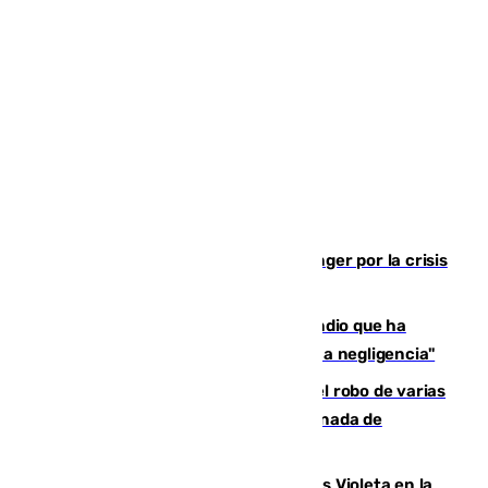
El Barça cancela un amistoso en Tánger por la crisis
en la frontera con Ceuta
El acalde de Niebla cree que el incendio que ha
afectado a dos aldeas se originó "por una negligencia"
Golpe cofrade en Jaén: investigan el robo de varias
joyas de la Virgen de la Fuensanta Coronada de
Alcaudete
Con Málaga exige duplicar los Puntos Violeta en la