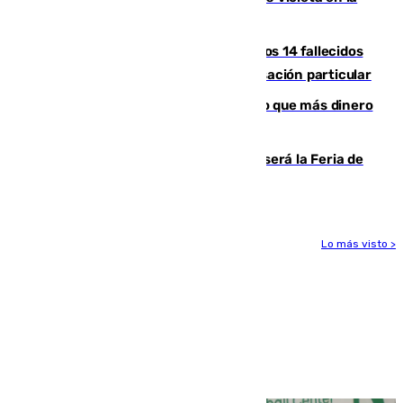
Feria de Málaga
La Justicia ofrece a las familias de los 14 fallecidos
en el incendio de Los Gallardos ser acusación particular
Juanlu Sánchez, el sexto canterano que más dinero
deja en las arcas del Sevilla
Talleres, escape room y música: así será la Feria de
la Juventud Cofrade de Málaga
Lo más visto >
Más noticias
Ver más >