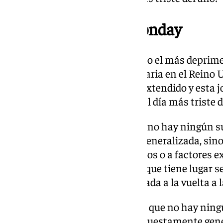
El origen del Blue Monday
La catalogación de este día como el más deprimen
cabo por una campaña publicitaria en el Reino U
entonces, este concepto se ha extendido y esta 
verdaderamente para muchos el día más triste d
La realidad, no obstante, es que no hay ningún s
esta emoción supuestamente generalizada, sino
sugestión de los más convencidos o a factores ex
fecha enclavada en el invierno, que tiene lugar
de vacaciones y que viene asociada a la vuelta a l
La realidad, no obstante, es que no hay ning
confirme esta emoción supuestamente gene