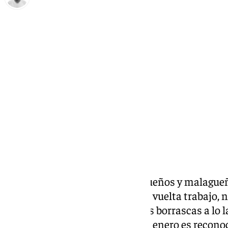
Antonio López
sábado, 18 enero 2025, 17:00
Compartir:
El próximo lunes 20, los malagueños y malagueña
año. Pero esta vez no será por la vuelta trabajo, n
previsto
con la entrada de varias borrascas a lo la
sino porque este tercer lunes de enero es recono