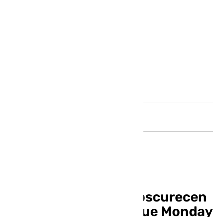
Andalucía
No solo los cielos se oscurecen
este lunes: llega el Blue Monday