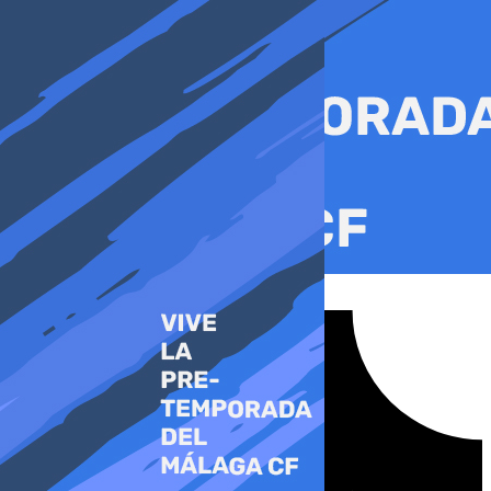
Ir
al
contenido
Tiktok