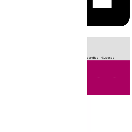
HOY
|
Fútbol
Crisis Migratoria en Ceuta
Primera División
Incendios
Sucesos
Andalucía