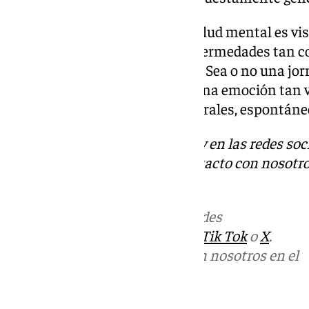
Aún así, para los expertos en salud mental es vi
ya que se ayuda a visibilizar enfermedades tan 
banalizadas como la depresión. Sea o no una jorn
comprender que la tristeza es una emoción tan vá
altibajos emocionales son naturales, espontáneo
Descubre más noticias de 101Tv en las redes soc
Tok
o
X
. Puedes ponerte en contacto con nosotro
informativos@101tv.es
Más noticias de
101TV
en las redes
sociales:
Instagram
,
Facebook
,
Tik Tok
o
X
.
Puedes ponerte en contacto con nosotros en el
correo
informativos@101tv.es