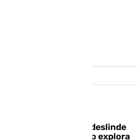
Andalucía
Nueva disputa por el deslinde
de El Palo: el Gobierno explora