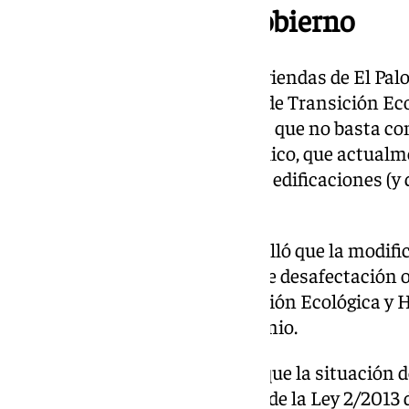
Irresoluble para el Gobierno
La polémica situación de las viviendas de El Pal
largo. Ya en 2021, el Ministerio de Transición Ec
a estos hogares es imposible, ya que no basta con
esas viviendas del dominio público, que actualm
Salvador Allende, al norte de las edificaciones (y
traslade al borde sur).
En aquella ocasión, Costas detalló que la modifi
requeriría de una tramitación de desafectación o
orden ministerial entre Transición Ecológica y 
la actual legislación de Patrimonio.
Desde el Ministerio entienden que la situación d
Disposición Adicional Séptima de la Ley 2/2013 de