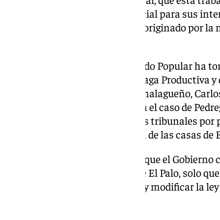
vecinos «que no resulte perjudicial para sus int
problema que, a su parecer, fue originado por la 
Gobierno de Rajoy en 2013.
Por su parte, este jueves el Partido Popular ha t
través del vicesecretario de Málaga Productiva y
Económico y de Precios del PP malagueño, Carlos
una ley que permitió avanzar en el caso de Pedr
censura y una denuncia ante los tribunales por p
del PP para resolver la situación de las casas de E
La posición de los populares es que el Gobierno ce
tranquilidad para los vecinos de El Palo, solo que
política» para ponerle solución y modificar la ley
situación de estas casas.