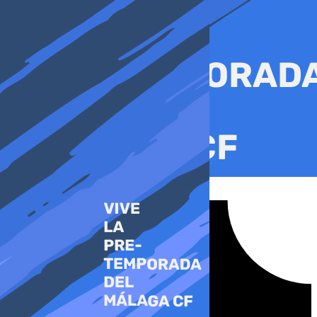
Ir
al
contenido
Tiktok