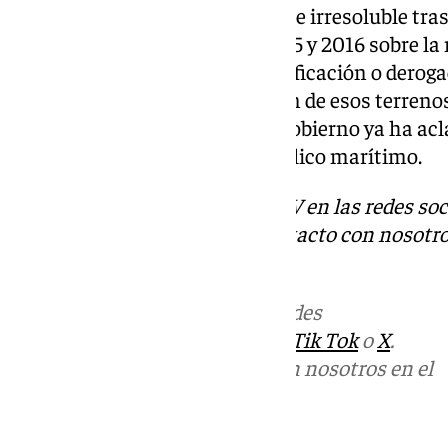
en este momento, jurídicamente irresoluble tra
Tribunal Constitucional en 2015 y 2016 sobre la 
Costas. «Es necesaria una modificación o deroga
pueda alcanzar la desafectación de esos terreno
octubre. En cualquier caso, el Gobierno ya ha ac
necesarias para el dominio público marítimo.
Descubre más noticias de 101TV en las redes soc
Tok
o
X
. Puedes ponerte en contacto con nosotro
informativos@101tv.es
Más noticias de
101TV
en las redes
sociales:
Instagram
,
Facebook
,
Tik Tok
o
X
.
Puedes ponerte en contacto con nosotros en el
correo
informativos@101tv.es