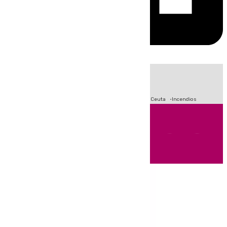
HOY
|
Fútbol
Sucesos
Primera División
Crisis Migratoria en Ceuta
Incendios
Andalucía