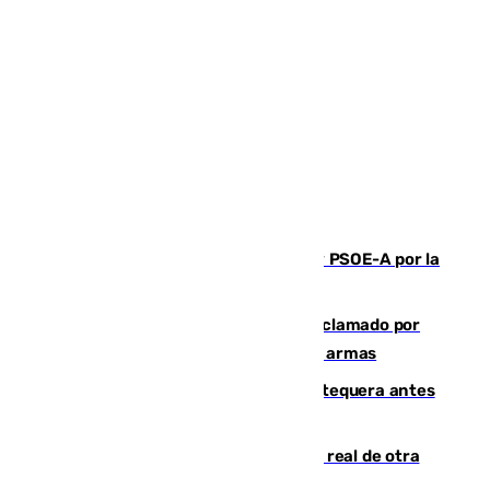
Vuelve el duelo dialéctico entre PP y PSOE-A por la
financiación de las autonomías
Detienen en Málaga a un fugitivo reclamado por
Colombia por homicidio y transporte de armas
Prueba final del Granada ante el Antequera antes
del inicio de la Liga
Ceuta se prepara ante la posibilidad real de otra
entrada masiva el 15 de agosto