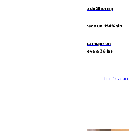
Cártama, protagonista en el Europeo de Shorinji
Kempo celebrado en Berlín
La llegada de inmigrantes a Ceuta crece un 164% sin
contar la entrada masiva
Igualdad confirma el asesinato de una mujer en
Benahavís como violencia machista y eleva a 36 las
víctimas en 2026
Lo más visto >
Más noticias
Ver más >