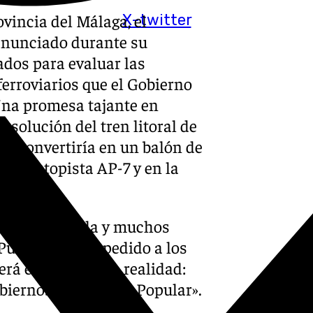
ovincia del Málaga, el
X-twitter
 anunciado durante su
dos para evaluar las
erroviarios que el Gobierno
 Una promesa tajante en
 solución del tren litoral de
se convertiría en un balón de
 la autopista AP-7 y en la
esa de Marbella y muchos
Puente, que ha pedido a los
rá el que lo haga realidad:
biernos del Partido Popular».