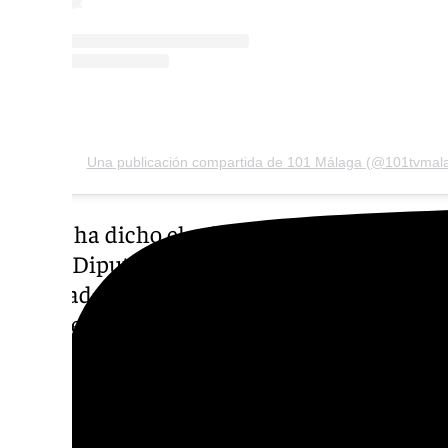
Una publicación compartida de 101 Málaga (@101tvmal
Según ha dicho el ministro de Transportes 
de los Diputados «este tren es posible y est
realidad». Además, ha añadido también que 
caracteriza por hacer anuncios de humo. Si
hacer ya pueden los andaluces creerlo». Una
luego tendrá que rendir cuentas si finalmen
https://www.101tv.es/salado-reivindica-en-m