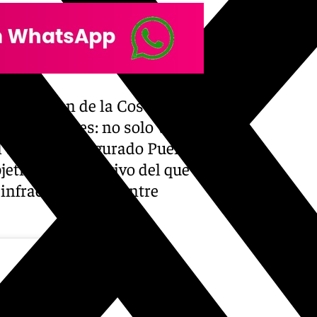
io del tren de la Costa del
n redes sociales: no solo vamos
l tren», ha asegurado Puente,
etivo del Ejecutivo del que
infraestructuras entre