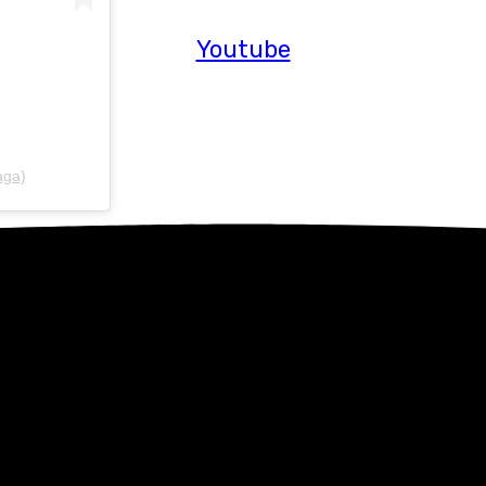
Youtube
aga)
desde el estrado del Congreso
e Gobierno va hacerlo
«este ministro no se
 decimos que lo vamos a
 declaración por la que
te no es una realidad.
adrid-el-tren-litoral-nerja-