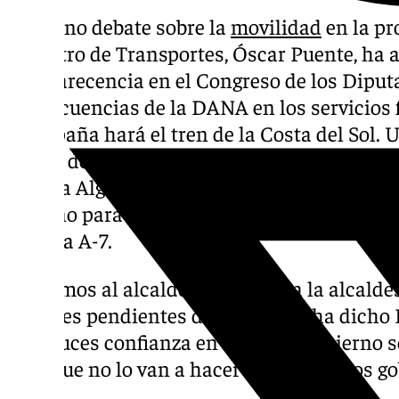
En pleno debate sobre la
movilidad
en la pr
ministro de Transportes, Óscar Puente, ha
comparecencia en el Congreso de los Diputa
consecuencias de la DANA en los servicios f
de España hará el tren de la Costa del Sol.
medio de una crisis de movilidad en la que la
Nerja a Algeciras que llegue hasta Marbella 
oxígeno para descongestionar los atascos en
autovía A-7.
«Tenemos al alcalde de Málaga, a la alcald
alcaldes pendientes de este tren», ha dicho 
andaluces confianza en que este Gobierno se
«Los que no lo van a hacer seguro son los go