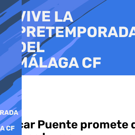
Ir
al
contenido
Óscar Puente promete qu