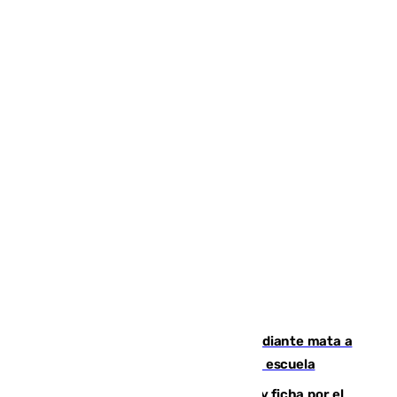
Desastre en Tailandia: un joven estudiante mata a
tiros a sus abuelo y a profesores en una escuela
Luca Zidane rompe con el Granada y ficha por el