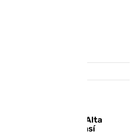
Andalucía
Ouigo revoluciona la Alta
Velocidad andaluza: así