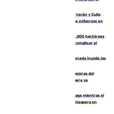
Leganés
Incendios de Castellón: Sierra Engarcerán y Culla
evolucionan positivamente y centran los esfuerzos en
Tírig
El incendio de Niebla ya supera las 4.000 hectáreas
afectadas y "se espera que se vuelva a complicar el
fuego"
Una tormenta en la provincia de Granada inunda las
calles de Puebla de Don Fadrique
La inversión del Ayuntamiento en mejoras del
entorno del Prado de San Sebastián supera ya
1.600.000 euros
El taró tiñe de niebla la costa de Málaga mientras el
calor se concentra en el interior con Antequera en
aviso amarillo