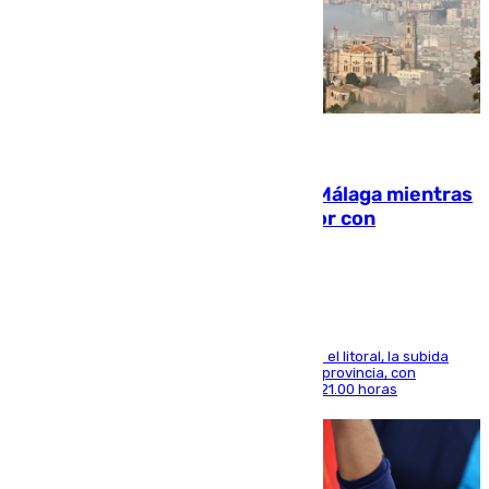
08.08.2026
El taró tiñe de niebla la costa de Málaga mientras
el calor se concentra en el interior con
Antequera en aviso amarillo
Mientras se alivia la sensación de bochorno en el litoral, la subida
térmica se notará sobre todo en el norte de la provincia, con
máximas que rozarán los 38 grados hasta las 21.00 horas