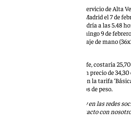
La tarifa «más baja» de Avlo, el servicio de Alta
‘Básica’. Ir desde Málaga hasta Madrid el 7 de fe
habría que madrugar, ya que saldría a las 5.48 
vuelta, por 19 euros, sería el domingo 9 de febrero
la posibilidad de llevar un equipaje de mano (36
cabina (55x35x25 cm).
La ida con AVE, también de Renfe, costaría 25,70 e
18.50 horas. La vuelta tendría un precio de 34,30 e
9,35 horas. En el caso de AVE, con la tarifa ‘Básic
hasta tres bultos y 25 kilogramos de peso.
Descubre más noticias de 101Tv en las redes soc
Tok
o
X
. Puedes ponerte en contacto con nosotro
informativos@101tv.es