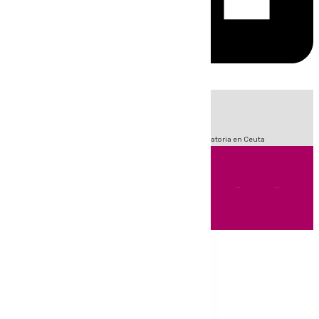
HOY
|
Fútbol
LaLiga
Sucesos
Primera División
Crisis Migratoria en Ceuta
Andalucía