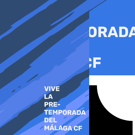
Ir
al
contenido
Tiktok