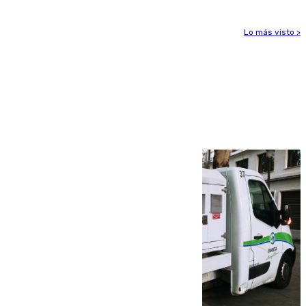
Lo más visto >
Más noticias
Ver más >