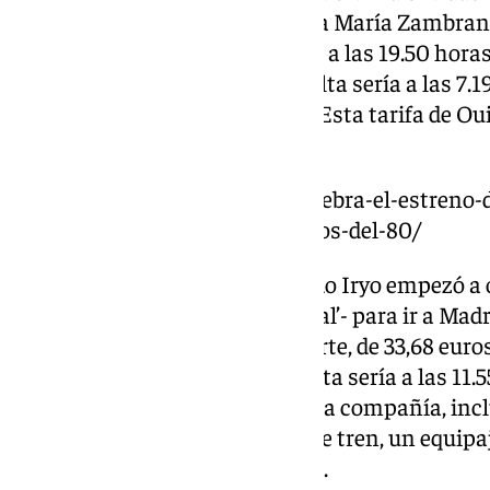
‘Esencial’. El viaje de ida (Málaga María Zambr
tiene un precio de 25 euros. Sale a las 19.50 horas
Madrid a las 22.53 horas. La vuelta sería a las 7.
y tendría un precio de 19 euros. Esta tarifa de O
un equipaje de cabina.
https://www.101tv.es/ouigo-celebra-el-estreno-
malaga-y-sevilla-con-descuentos-del-80/
El 3 de marzo de 2023 fue cuando Iryo empezó a 
más barata de Iryo -tarifa ‘Inicial’- para ir a Madr
33,36 euros. La vuelta, por su parte, de 33,68 euro
desde María Zambrano y la vuelta sería a las 11.5
tarifa ‘Inicial’, la más básica de la compañía, in
en el día, cancelación/pérdida de tren, un equip
maleta de cabina (55x35x25 cm).