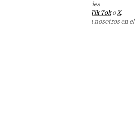
Más noticias de
101TV
en las redes
sociales:
Instagram
,
Facebook
,
Tik Tok
o
X
.
Puedes ponerte en contacto con nosotros en el
correo
informativos@101tv.es
Tags:
Últimas noticias