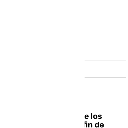
Andalucía
Ouigo vende el 80% de los
billetes en su primer fin de