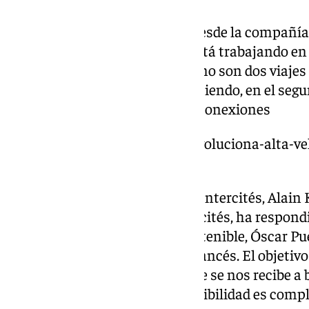
Ante este inicio con buen pie, desde la compañí
este mercado dinámico ya se está trabajando en
tercera ida y vuelta (ahora mismo son dos viajes d
horizonte es que si se sigue creciendo, en el seg
verano- se puedan ampliar las conexiones
https://www.101tv.es/ouigo-revoluciona-alta-v
con-precios-ave-avlo-iryo/
Por su parte el director de TGV-Intercités, Alain
España y director de TGV-Intercités, ha respondi
de Transportes y Movilidad Sostenible, Óscar Pu
subvencionada por el Estado francés. El objetivo 
a alcanzar este 2025. Se dice que se nos recibe a b
penetrar en Francia. La compatibilidad es compl