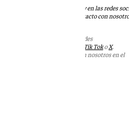
Descubre más noticias de 101Tv en las redes soc
Tok
o
X
. Puedes ponerte en contacto con nosotro
informativos@101tv.es
Más noticias de
101TV
en las redes
sociales:
Instagram
,
Facebook
,
Tik Tok
o
X
.
Puedes ponerte en contacto con nosotros en el
correo
informativos@101tv.es
Tags:
Últimas noticias