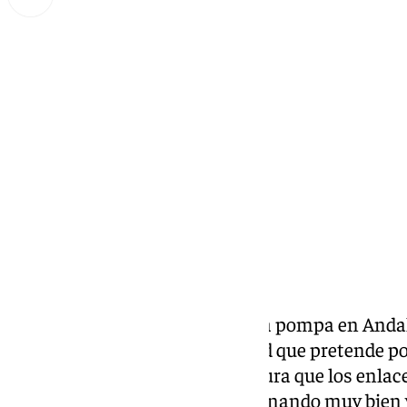
Lynx Devs
miércoles, 15 enero 2025, 12:12
Compartir:
Ouigo
ha ‘aterrizado’ con toda la pompa en Anda
trenes baratos de Alta Velocidad que pretende pon
Avlo de Renfe como a Iryo, asegura que los enlac
Sevilla con Madrid están funcionando muy bien 