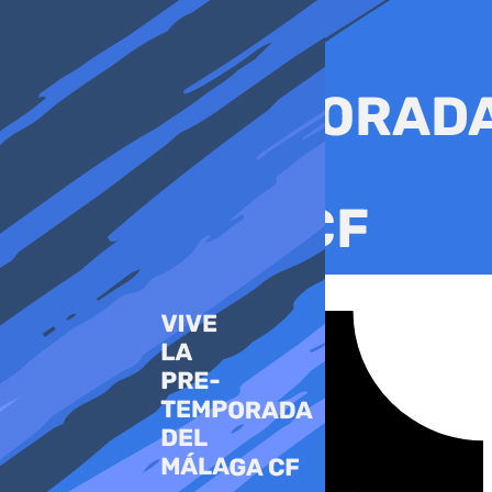
Ir
al
contenido
Tiktok