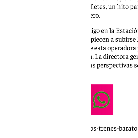
calculan vender el 80% de los billetes, un hito 
y de baja ocupación como es enero.
En la presentación oficial de Ouigo en la Esta
día antes de que los viajeros empiecen a subirse
se ha señalado que la entrada de esta operadora 
España ha tenido mucha fuerza. La directora ge
Valenzuela, ha apuntado que «las perspectivas so
tras «una acogida muy buena».
https://www.101tv.es/asi-son-los-trenes-barat
operar-en-andalucia/