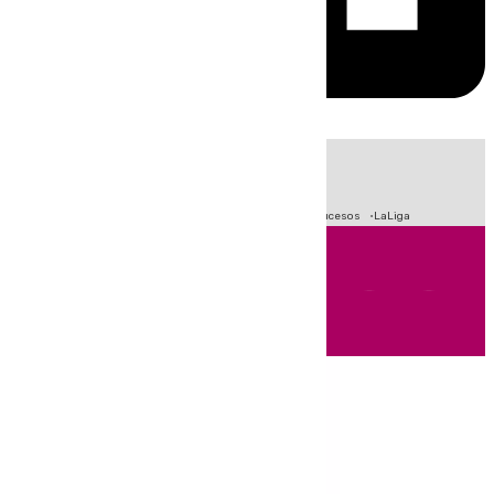
HOY
|
Fútbol
Primera División
Crisis Migratoria en Ceuta
Sucesos
LaLiga
Andalucía