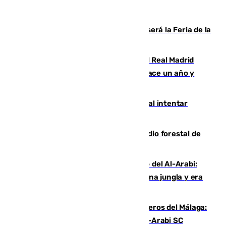
Talleres, escape room y música: así será la Feria de la
Juventud Cofrade de Málaga
El fichaje más caro de la historia del Real Madrid
costaba 105 millones de euros menos hace un año y
jugaba en Leganés
Ceuta suma 82 fallecidos en el mar al intentar
cruzar la frontera española
Huelva eleva a emergencia el incendio forestal de
Niebla
Juanfran Funes, sobre el duro juego del Al-Arabi:
“Por momentos nos hemos metido en una jungla y era
hasta peligroso”
Ya se han estrenado los tres delanteros del Málaga:
Eneko Jauregui, bigoleador contra el Al-Arabi SC