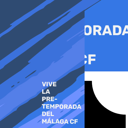
Ir
al
contenido
Tiktok