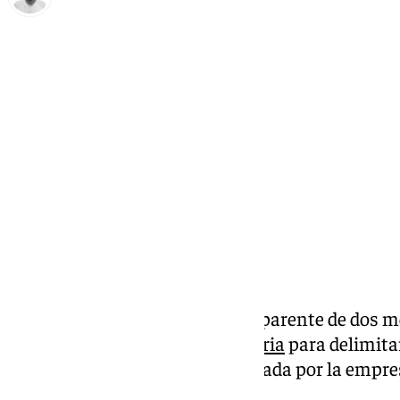
Antonio López
martes, 15 octubre 2024, 13:36
Compartir:
Paneles de policarbonato transparente de dos met
solución de la
Autoridad Portuaria
para delimitar
megayates del muelle 1, gestionada por la empr