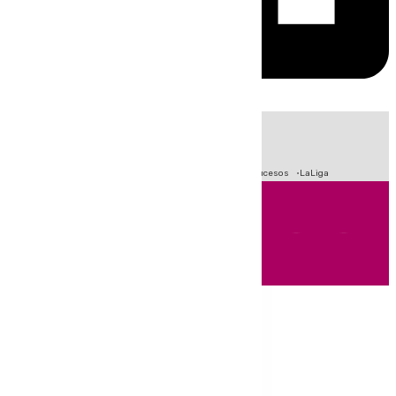
HOY
|
Fútbol
Primera División
Crisis Migratoria en Ceuta
Sucesos
LaLiga
Andalucía