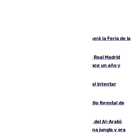
Talleres, escape room y música: así será la Feria de la
Juventud Cofrade de Málaga
El fichaje más caro de la historia del Real Madrid
costaba 105 millones de euros menos hace un año y
jugaba en Leganés
Ceuta suma 82 fallecidos en el mar al intentar
cruzar la frontera española
Huelva eleva a emergencia el incendio forestal de
Niebla
Juanfran Funes, sobre el duro juego del Al-Arabi:
“Por momentos nos hemos metido en una jungla y era
hasta peligroso”