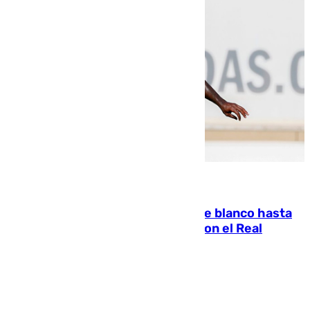
06.08.2026
Vinícius Júnior seguirá vestido de blanco hasta
2032 tras cerrar su renovación con el Real
Madrid