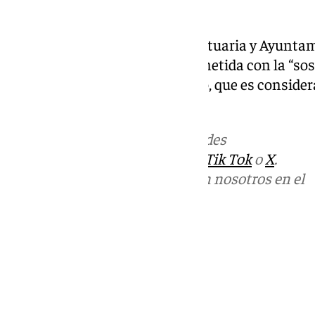
los 100 metros.
El concesionario, Autoridad Portuaria y Ayunta
solución como la más comprometida con la “sost
para un entorno como el puerto, que es consider
integración en la ciudad.
Más noticias de
101TV
en las redes
sociales:
Instagram
,
Facebook
,
Tik Tok
o
X
.
Puedes ponerte en contacto con nosotros en el
correo
informativos@101tv.es
Tags:
Últimas noticias