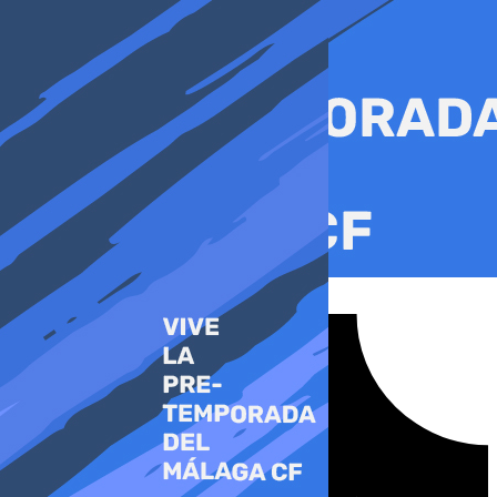
Ir
al
contenido
Tiktok