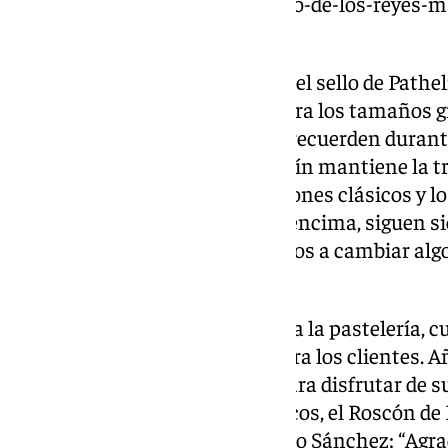
https://www.101tv.es/el-heraldo-de-los-reyes-ma
malaga-en-imagenes/
La atención al detalle es parte del sello de Pathe
tradicionales sorpresas: tres para los tamaños 
“Nos esmeramos para que nos recuerden durante e
propietario. La receta de Pathelín mantiene la t
clientes, pero sin duda, los roscones clásicos y l
con su característica fruta por encima, siguen s
gustado mucho, así que no vamos a cambiar algo
Sánchez.
El 5 de enero es un día clave para la pastelería, 
roscones siguen disponibles para los clientes. A
fidelidad de quienes regresan para disfrutar de s
las cifras y los esfuerzos logísticos, el Roscón d
de tradición. En palabras de Paco Sánchez: “Ag