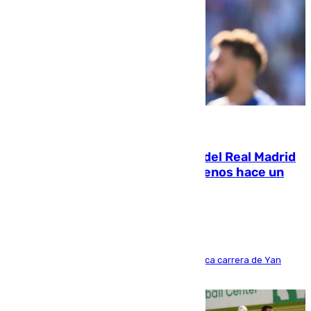
07.08.2026
El fichaje más caro de la historia del Real Madrid
costaba 105 millones de euros menos hace un
año y jugaba en Leganés
Del filial pepinero a récord absoluto: la meteórica carrera de Yan
Diomande en solo doce meses