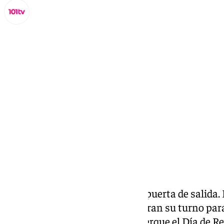
Lynx Devs
viernes, 3 enero 2025, 17:53
Compartir:
La cola de espera casi llega a la puerta de salida
rellenos de nata y sin nata esperan su turno par
saben lo que significa que se acerque el Día de 