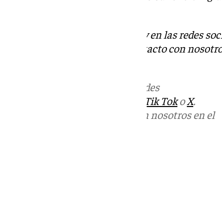
comprar nuestro roscón”.
Descubre más noticias de 101Tv en las redes soc
Tok
o
X
. Puedes ponerte en contacto con nosotro
informativos@101tv.es
Más noticias de
101TV
en las redes
sociales:
Instagram
,
Facebook
,
Tik Tok
o
X
.
Puedes ponerte en contacto con nosotros en el
correo
informativos@101tv.es
Tags:
Últimas noticias