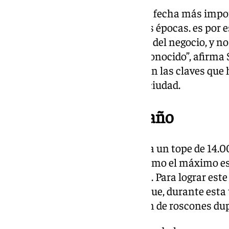
Para Pathelín, el 6 de enero es la fecha más imp
diferencia notable frente a otras épocas. es por 
se ha convertido en el emblema del negocio, y n
es muy especial y es ya muy reconocido”, afirma 
compromiso con los clientes son las claves que 
consolidar su reputación en la ciudad.
14.000 roscones por año
Cada año, la producción alcanza un tope de 14.0
refleja tanto la alta demanda como el máximo e
en cada final y comienzo de año. Para lograr est
una instalación especializada que, durante esta
exclusivamente a la elaboración de roscones dupl