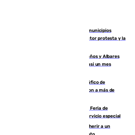
Las ferias de verano de numerosos municipios
andaluces se quedan sin cohetes: el sector protesta y la
Junta mantiene el protocolo
Los ministros Marlaska, Robles, Bolaños y Albares
comparecerán por las crisis de Ceuta casi un mes
después
Cae una de las mayores redes de tráfico de
personas y droga en España: introdujeron a más de
2.000 migrantes de forma ilegal
¿Hasta qué hora abre el Metro en la Feria de
Málaga? Consulta las frecuencias del servicio especial
Detenido un hombre en Málaga por herir a un
Guardia Civil tras atropellarle con su moto