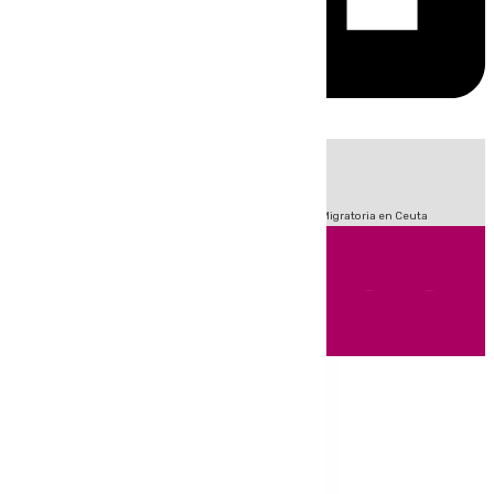
HOY
|
Fútbol
Sucesos
Primera División
Incendios
Crisis Migratoria en Ceuta
Andalucía