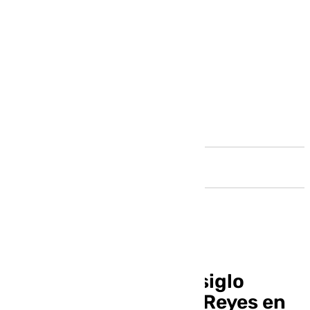
Andalucía
Pathelín lleva medio siglo
endulzando el Día de Reyes en