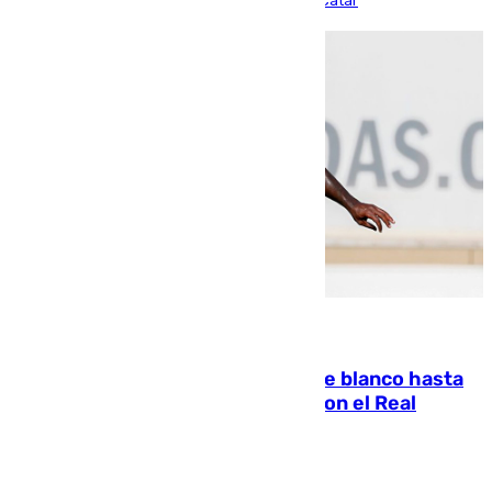
partido de los de Funes contra el conjunto de Catar
06.08.2026
Vinícius Júnior seguirá vestido de blanco hasta
2032 tras cerrar su renovación con el Real
Madrid