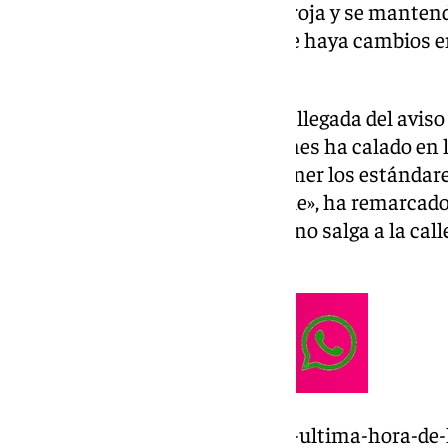
provincia: «Seguimos en alerta roja y se mante
las doce de la noche a no ser que haya cambios e
asegurado.
Navarro ha indicado que tras la llegada del aviso 
enlace sobre las recomendaciones ha calado en l
cautelosos y precavidos, mantener los estándare
y colectiva, y evitar salir a la calle», ha remarcad
instituciones para que la gente no salga a la call
evidentes.
https://www.101tv.es/directo-y-ultima-hora-de