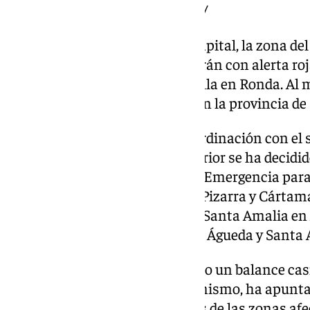
activa-alerta-roja-por-lluvias-2/
Un aviso que afecta a Málaga capital, la zona de
Occidente y Axarquía continuarán con alerta roj
estará en Antequera; y la amarilla en Ronda. Al 
había más de 300 incidencias en la provincia de
Después de una reunión de coordinación con el s
Consejero de Presidencia e Interior se ha decidido
coordinación del dispositivo de Emergencia para
desalojadas. «La zona de Álora, Pizarra y Cártama
de ayer y se amplió a la zona de Santa Amalia en 
barriadas malagueñas de Santa Águeda y Santa A
La delegada de la Junta ha hecho un balance cas
provincia con la situación. Asimismo, ha apunta
de cerrar los distritos sanitarios de las zonas afe