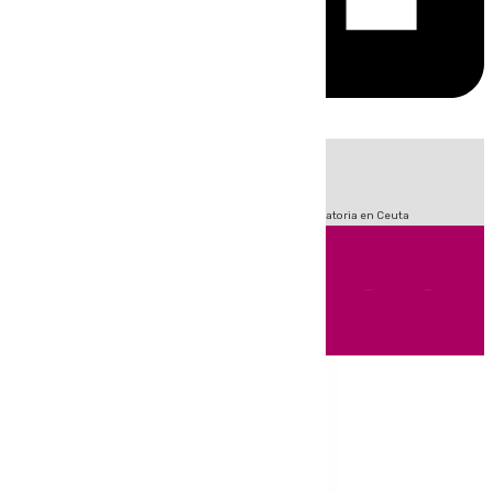
HOY
|
Fútbol
Sucesos
LaLiga
Primera División
Crisis Migratoria en Ceuta
Andalucía