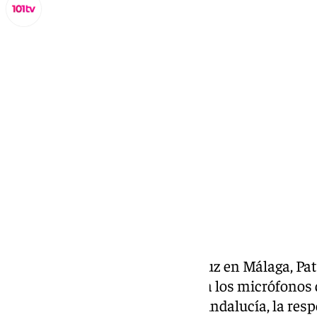
Lynx Devs
miércoles, 13 noviembre 2024, 17:24
Compartir:
La delegada del Gobierno andaluz en Málaga, Pat
balance de la DANA en Málaga a los micrófonos d
mando de Emergencias 112 de Andalucía, la res