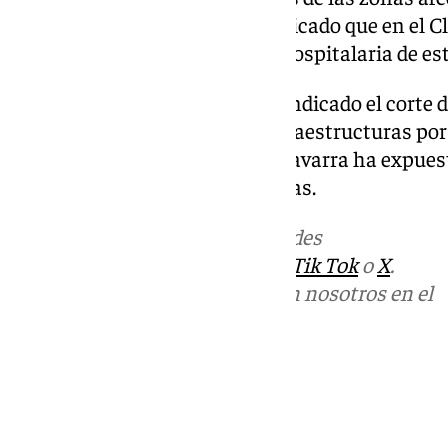
Urgencias. Igualmente, ha explicado que en el C
y se ha cancelado la actividad hospitalaria de est
En cuanto a las carreteras, ha indicado el corte d
seguimiento de todas estas infraestructuras por
efectivos de mantenimiento. Navarra ha expuesto 
transportes de Metro y Cercanías.
Más noticias de
101TV
en las redes
sociales:
Instagram
,
Facebook
,
Tik Tok
o
X
.
Puedes ponerte en contacto con nosotros en el
correo
informativos@101tv.es
Tags:
Últimas noticias