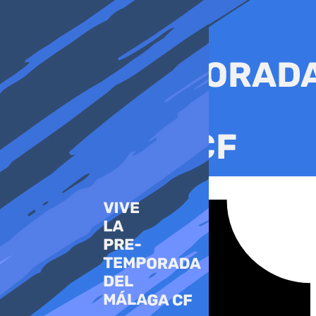
Ir
al
contenido
Tiktok