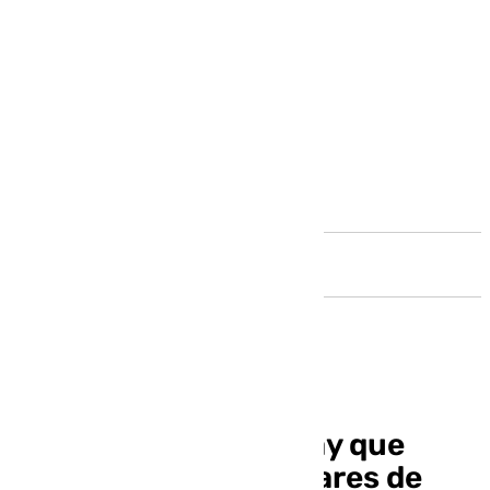
Andalucía
Patricia Navarro: «Hay que
mantener los estándares de