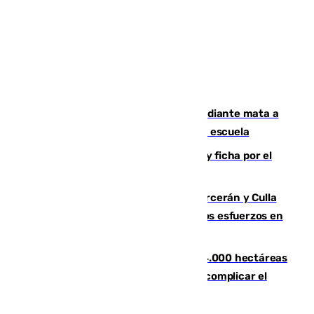
Desastre en Tailandia: un joven estudiante mata a
tiros a sus abuelo y a profesores en una escuela
Luca Zidane rompe con el Granada y ficha por el
Leganés
Incendios de Castellón: Sierra Engarcerán y Culla
evolucionan positivamente y centran los esfuerzos en
Tírig
El incendio de Niebla ya supera las 4.000 hectáreas
afectadas y "se espera que se vuelva a complicar el
fuego"