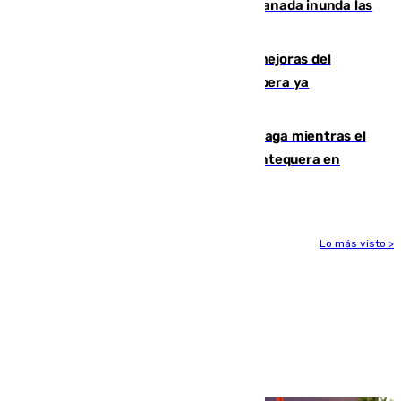
Una tormenta en la provincia de Granada inunda las
calles de Puebla de Don Fadrique
La inversión del Ayuntamiento en mejoras del
entorno del Prado de San Sebastián supera ya
1.600.000 euros
El taró tiñe de niebla la costa de Málaga mientras el
calor se concentra en el interior con Antequera en
aviso amarillo
Lo más visto >
Más noticias
Ver más >