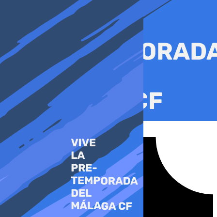
Ir
al
contenido
Tiktok