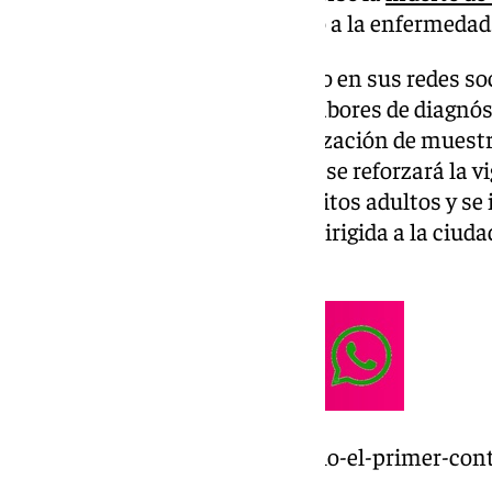
proximidades de Pizarra, debido a la enfermedad
Según un comunicado difundido en sus redes soc
indicado que intensificará las labores de diagnós
de mosquitos, mediante la realización de muestre
posibles zonas de cría. Además, se reforzará la 
sobre larvas como sobre mosquitos adultos y s
información y concienciación dirigida a la ciuda
proliferación de estos insectos.
https://www.101tv.es/un-caballo-el-primer-cont
malaga-este-ano/