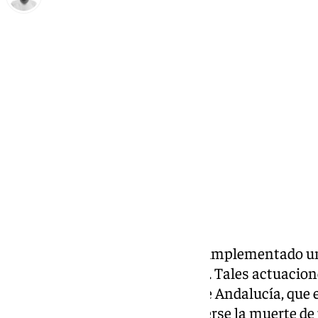
Antonio López
jueves, 3 octubre 2024, 19:04
Compartir:
El
Ayuntamiento de Pizarra
ha implementado una
para poner coto al virus del nilo. Tales actuacion
recomendaciones de la Junta de Andalucía, que ele
municipio al nivel 4 tras conocerse la
muerte de