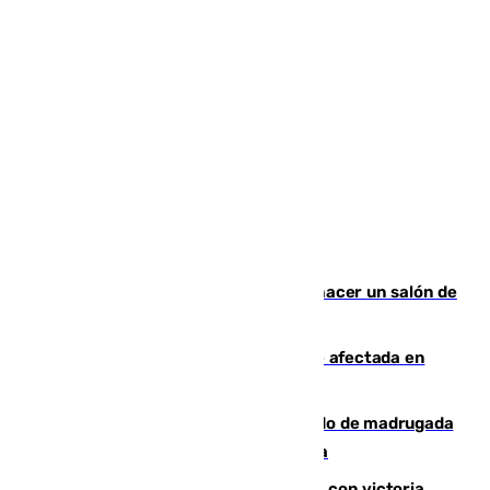
Un tribunal federal impide a Trump hacer un salón de
baile en la Casa Blanca
Incendios de Castellón: la superficie afectada en
Tírig roza las 400 hectáreas
Muere un peatón tras ser atropellado de madrugada
en la carretera A-7 a su paso por Málaga
El Granada cierra su puesta a punto con victoria