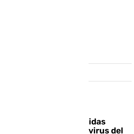
Andalucía
Pizarra implanta medidas
preventivas frente al virus del