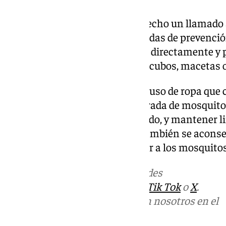
El Ayuntamiento también ha hecho un llamado a 
a los vecinos que sigan las medidas de prevenci
se incluyen evitar las picaduras directamente y
estancada en recipientes como cubos, macetas o
Otras medidas sugeridas son el uso de ropa que c
durante la tarde, impedir la entrada de mosquitos
mosquiteras o aire acondicionado, y mantener li
albercas durante todo el año. También se aconsej
los perfumes, que podrían atraer a los mosquitos
Más noticias de
101TV
en las redes
sociales:
Instagram
,
Facebook
,
Tik Tok
o
X
.
Puedes ponerte en contacto con nosotros en el
correo
informativos@101tv.es