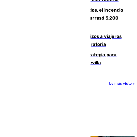
Un mes de la tragedia de Los Gallardos, el incendio
que acabó con la vida de 14 personas y arrasó 5.200
hectáreas
España establece controles fronterizos a viajeros
procedentes de Italia por la presión migratoria
El Ayuntamiento desarrolla una estrategia para
recuperar la identidad patrimonial de Sevilla
Lo más visto >
Más noticias
Ver más >