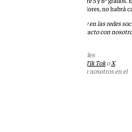
que se estiman mínimas de entre 5 y 6º grados. El
ascenso durante el día de los valores, no habrá 
Descubre más noticias de 101Tv en las redes soc
Tok
o
X
. Puedes ponerte en contacto con nosotro
informativos@101tv.es
.
Más noticias de
101TV
en las redes
sociales:
Instagram
,
Facebook
,
Tik Tok
o
X
.
Puedes ponerte en contacto con nosotros en el
correo
informativos@101tv.es
Tags:
Últimas noticias