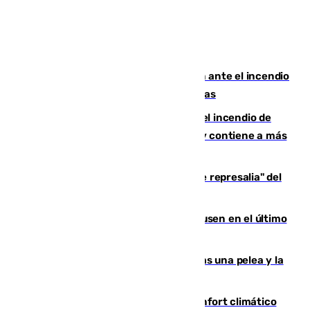
Moreno pide extremar la precaución ante el incendio
de Niebla, que supera las 4.000 hectáreas
340 personas más desalojadas por el incendio de
Niebla, que mantiene a 410 evacuadas y contiene a más
de 500 efectivos trabajando
Italia responde ante las "medidas de represalia" del
Gobierno de Sánchez
El Sevilla se desinfla ante el Leverkusen en el último
ensayo (1-2)
Tensión en la prisión de Alhaurín tras una pelea y la
incautación de un punzón
Málaga contabiliza 148 zonas de confort climático