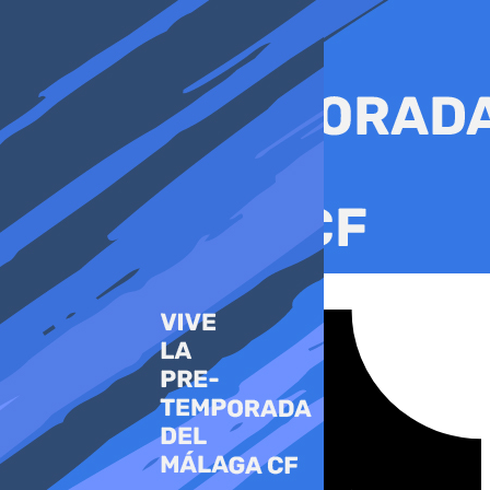
Ir
al
contenido
Tiktok