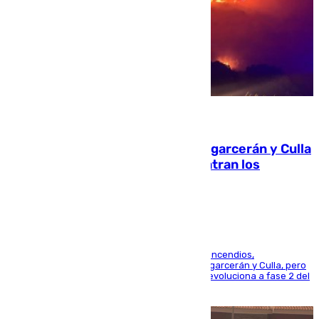
08.08.2026
Incendios de Castellón: Sierra Engarcerán y Culla
evolucionan positivamente y centran los
esfuerzos en Tírig
La UME se suma al operativo de control de los incendios,
progresando adecuadamente los de Sierra Engarcerán y Culla, pero
centrando todo el empeño en el de Culla, que evoluciona a fase 2 del
PEIF