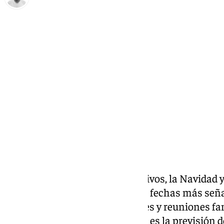
Antonio López
lunes, 23 diciembre 2024, 10:43
Compartir:
Después de un mes de preparativos, la Navidad y
tienen todo listo para dos de las fechas más se
Navidad, donde las celebraciones y reuniones fam
escena más repetida, ¿pero cuál es la
previsión d