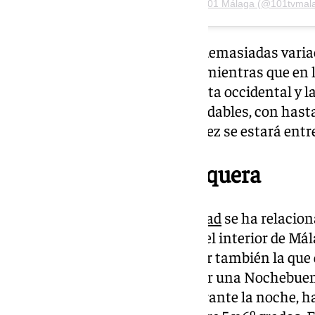
Una publicación compartida de 101 Málaga (@101tvmal
En el resto del litoral no habrá demasiadas vari
serán iguales que en la capital, mientras que e
algunas diferencias entre la costa occidental y l
Marbella se prevén noches agradables, con hast
mientras que entre Torrox y Vélez se estará entre
Frío en Ronda y Antequera
Aunque desde siempre la
Navidad
se ha relaciona
hacer notar en gran medida en el interior de Mál
Antequera la estabilidad va a ser también la que 
aunque el termómetro va a dejar una Nochebuena 
máximas respectivamente. Durante la noche, hab